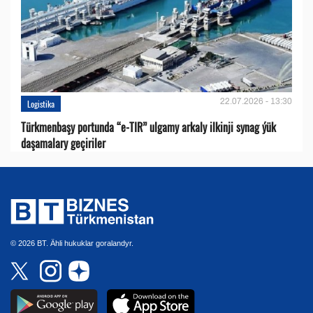
22.07.2026 - 13:30
Logistika
Türkmenbaşy portunda “e-TIR” ulgamy arkaly ilkinji synag ýük
daşamalary geçiriler
© 2026 BT. Ähli hukuklar goralandyr.