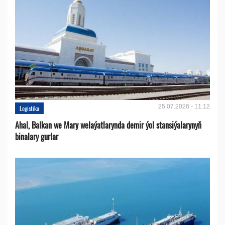
25.07.2026 - 11:12
Logistika
Ahal, Balkan we Mary welaýatlarynda demir ýol stansiýalarynyň
binalary gurlar