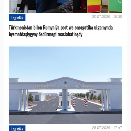
30.07.2026 - 15:35
Logistika
Türkmenistan bilen Rumyniýa port we energetika ulgamynda
hyzmatdaşlygyny ösdürmegi maslahatlaşdy
28.07.2026 - 17:47
Logistika