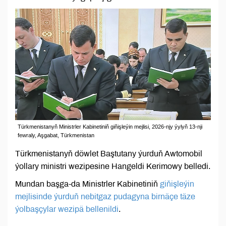
Türkmenistanyň Ministrler Kabinetiniň giňişleýin mejlisi, 2026-njy ýylyň 13-nji
fewraly, Aşgabat, Türkmenistan
Türkmenistanyň döwlet Baştutany ýurduň Awtomobil
ýollary ministri wezipesine Hangeldi Kerimowy belledi.
Mundan başga-da Ministrler Kabinetiniň
giňişleýin
mejlisinde ýurduň nebitgaz pudagyna birnäçe täze
ýolbaşçylar wezipä bellenildi
.