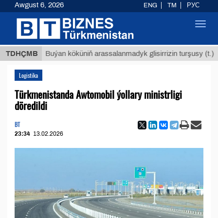
Awgust 6, 2026
ENG
TM
РУС
Toggl
navig
$12935
TDHÇMB
Buýan köküniň arassalanmadyk glisirrizin turşusy (t.)
Logistika
Türkmenistanda Awtomobil ýollary ministrligi
döredildi
BT
23:34
13.02.2026