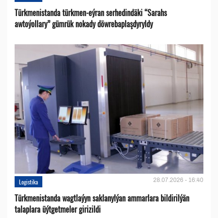
Türkmenistanda türkmen-eýran serhedindäki “Sarahs
awtoýollary” gümrük nokady döwrebaplaşdyryldy
28.07.2026 - 16:40
Logistika
Türkmenistanda wagtlaýyn saklanylýan ammarlara bildirilýän
talaplara üýtgetmeler girizildi