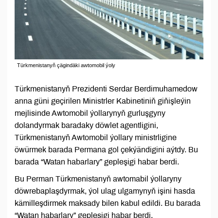
Türkmenistanyň çägindäki awtomobil ýoly
Türkmenistanyň Prezidenti Serdar Berdimuhamedow
anna güni geçirilen Ministrler Kabinetiniň giňişleýin
mejlisinde Awtomobil ýollarynyň gurluşgyny
dolandyrmak baradaky döwlet agentligini,
Türkmenistanyň Awtomobil ýollary ministrligine
öwürmek barada Permana gol çekýändigini aýtdy. Bu
barada “Watan habarlary” gepleşigi habar berdi.
Bu Perman Türkmenistanyň awtomabil ýollaryny
döwrebaplaşdyrmak, ýol ulag ulgamynyň işini hasda
kämilleşdirmek maksady bilen kabul edildi. Bu barada
“Watan habarlary” gepleşigi habar berdi.