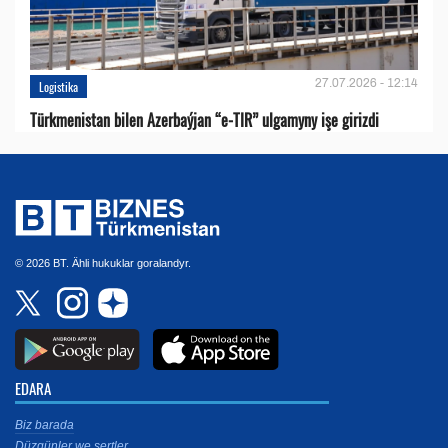
27.07.2026 - 12:14
Logistika
Türkmenistan bilen Azerbaýjan “e-TIR” ulgamyny işe girizdi
© 2026 BT. Ähli hukuklar goralandyr.
EDARA
Biz barada
Düzgünler we şertler