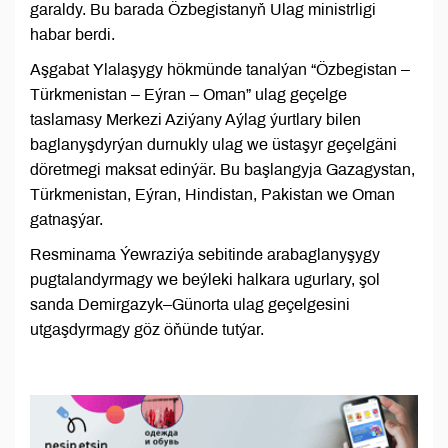
garaldy. Bu barada Özbegistanyň Ulag ministrligi
habar berdi.
Aşgabat Ylalaşygy hökmünde tanalýan “Özbegistan –
Türkmenistan – Eýran – Oman” ulag geçelge
taslamasy Merkezi Aziýany Aýlag ýurtlary bilen
baglanyşdyrýan durnukly ulag we üstaşyr geçelgäni
döretmegi maksat edinýär. Bu başlangyja Gazagystan,
Türkmenistan, Eýran, Hindistan, Pakistan we Oman
gatnaşýar.
Resminama Ýewraziýa sebitinde arabaglanyşygy
pugtalandyrmagy we beýleki halkara ugurlary, şol
sanda Demirgazyk–Günorta ulag geçelgesini
utgaşdyrmagy göz öňünde tutýar.