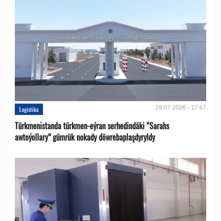
28.07.2026 - 17:47
Logistika
Türkmenistanda türkmen-eýran serhedindäki “Sarahs
awtoýollary” gümrük nokady döwrebaplaşdyryldy