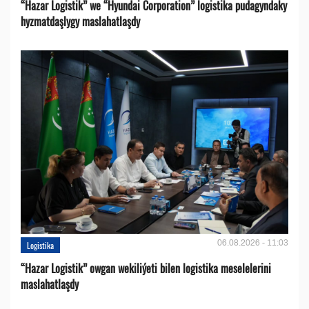
“Hazar Logistik” we “Hyundai Corporation” logistika pudagyndaky
hyzmatdaşlygy maslahatlaşdy
06.08.2026 - 11:03
Logistika
“Hazar Logistik” owgan wekiliýeti bilen logistika meselelerini
maslahatlaşdy