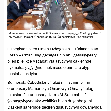
Mamanbiýa Omarowyň Hamis Al-Şammahi bilen duşuşygy, 2026-njy ýylyň 16-
njy fewraly, Daşkent, Özbegistan (Surat: Özbegistanyň Ulag ministrligi)
Özbegistan bilen Oman Özbegistan – Türkmenistan –
Eýran – Oman ulag geçelgesiniň ähli gatnaşyjylary
bilen bilelikde Aşgabat Ylalaşygynyň çäklerinde
hyzmatdaşlygy giňeltmek meselelerini ara alyp
maslahatlaşdylar.
Bu meselä Özbegistanyň ulag ministriniň birinji
orunbasary Mamanbiýa Omarowyň Omanyň ulag
ministriniň orunbasary Hamis Al-Şammahiniň
ýolbaşçylygyndaky wekiliýet bilen duşenbe güni
Daşkent şäherinde geçiren duşuşygynyň dowamynda