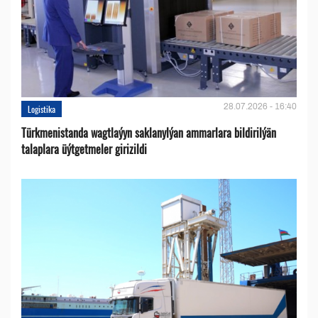
28.07.2026 - 16:40
Logistika
Türkmenistanda wagtlaýyn saklanylýan ammarlara bildirilýän
talaplara üýtgetmeler girizildi