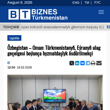
Awgust 8, 2026
ENG
TM
РУС
Toggl
navig
$12935,1
TDHÇMB
Buýan köküniň arassalanmadyk glisirrizin turşusy (t.)
Logistika
Özbegistan – Oman: Türkmenistanyň, Eýranyň ulag
geçelgesi boýunça hyzmatdaşlyk ösdürilmekçi
BT
12:50
18.02.2026