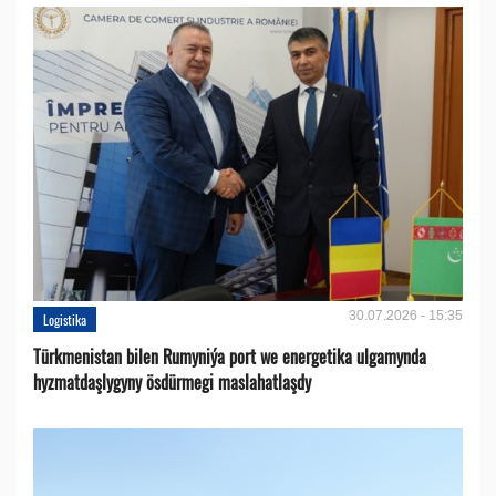
30.07.2026 - 15:35
Logistika
Türkmenistan bilen Rumyniýa port we energetika ulgamynda
hyzmatdaşlygyny ösdürmegi maslahatlaşdy