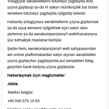
Ýolagçylar awiabiletlerini tutumsyz ýagdaýda doly
yzyna gaýtaryp ýa-da iň ýakyn mümkinçilik bar bolan
senelere tutumsyz ýagdaýda üýtgedip bilerler.
Habarda ýolagçylara awiabiletlerini yzyna gaýtarmak
ýa-da uçuş senesini üýtgetmek üçin satyn alan
ýerlerine ýa-da awiakompaniýanyň wekilhanalaryna
ýüz tutmaklyk maslahat berilýär.
Şeýle-hem, awiakompaniýanyň web sahypasyndan
we online platformalardan satyn alynan awiabiletler
yzyna gaýtarylan ýagdaýynda pul serişdeleri töleg
geçirilen bank kartyna yzyna gaýtarylar.
Habarlaşmak üçin maglumatlar:
Jidda:
Telefon belgisi:
+90 545 575 15 83