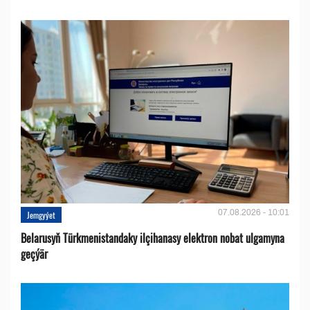
07.08.2026 - 10:01
Jemgyýet
Belarusyň Türkmenistandaky ilçihanasy elektron nobat ulgamyna
geçýär