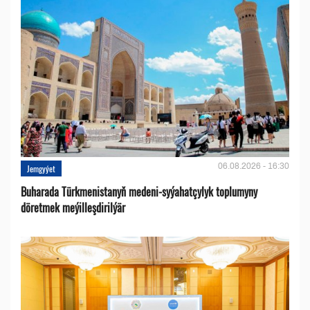
06.08.2026 - 16:30
Jemgyýet
Buharada Türkmenistanyň medeni-syýahatçylyk toplumyny
döretmek meýilleşdirilýär