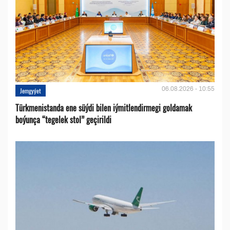
06.08.2026 - 10:55
Jemgyýet
Türkmenistanda ene süýdi bilen iýmitlendirmegi goldamak
boýunça “tegelek stol” geçirildi