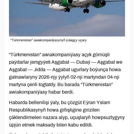
“Türkmenistan” awiakompaniýasynyň ýolagçy uçary
“Türkmenistan” awiakompaniýasy açyk görnüşli
paýdarlar jemgyýeti Aşgabat — Dubaý — Aşgabat we
Aşgabat — Jidda — Aşgabat ugurlary boýunça howa
gatnawlaryny 2026-njy ýylyň 02-nji martyndan 04-nji
martyna çenli togtatdy. Bu barada “Türkmenistan”
awiakompaniýasy habar berdi.
Habarda bellenilişi ýaly, bu çözgüt Eýran Yslam
Respublikasynyň howa giňişligine girizilen
çäklendirmeleri nazara alyp, uçuşlaryň howpsuzlygyny
üpjün etmek maksady bilen kabu edildi.