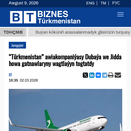
Awgust 9, 2026
ENG
TM
РУС
Toggl
navig
ТМТ
$1
TDHÇMB
Buýan köküniň arassalanmadyk glisirrizin turşusy (t.)
Jemgyýet
“Türkmenistan” awiakompaniýasy Dubaýa we Jidda
howa gatnawlaryny wagtlaýyn togtatdy
BT
10:35
02.03.2026