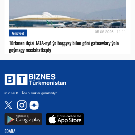
05.08.2026 - 11:11
Jemgyýet
Türkmen ilçisi JATA-nyň ýolbaşçysy bilen göni gatnawlary ýola
goýmagy maslahatlaşdy
© 2026 BT. Ähli hukuklar goralandyr.
EDARA