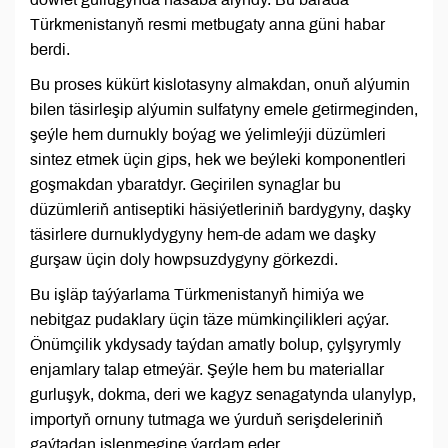
Türkmenistanyň resmi metbugaty anna güni habar
berdi.
Bu proses kükürt kislotasyny almakdan, onuň alýumin
bilen täsirleşip alýumin sulfatyny emele getirmeginden,
şeýle hem durnukly boýag we ýelimleýji düzümleri
sintez etmek üçin gips, hek we beýleki komponentleri
goşmakdan ybaratdyr. Geçirilen synaglar bu
düzümleriň antiseptiki häsiýetleriniň bardygyny, daşky
täsirlere durnuklydygyny hem-de adam we daşky
gurşaw üçin doly howpsuzdygyny görkezdi.
Bu işläp taýýarlama Türkmenistanyň himiýa we
nebitgaz pudaklary üçin täze mümkinçilikleri açýar.
Önümçilik ykdysady taýdan amatly bolup, çylşyrymly
enjamlary talap etmeýär. Şeýle hem bu materiallar
gurluşyk, dokma, deri we kagyz senagatynda ulanylyp,
importyň ornuny tutmaga we ýurduň serişdeleriniň
gaýtadan işlenmegine ýardam eder.