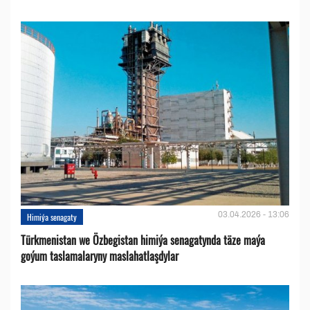
03.04.2026 - 13:06
Himiýa senagaty
Türkmenistan we Özbegistan himiýa senagatynda täze maýa
goýum taslamalaryny maslahatlaşdylar