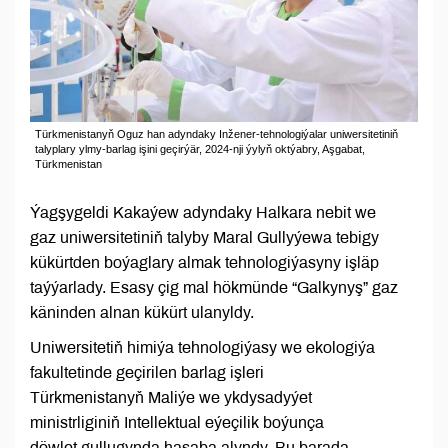
Türkmenistanyň Oguz han adyndaky Inžener-tehnologiýalar uniwersitetiniň
talyplary ylmy-barlag işini geçirýär, 2024-nji ýylyň oktýabry, Aşgabat,
Türkmenistan
Ýagşygeldi Kakaýew adyndaky Halkara nebit we
gaz uniwersitetiniň talyby Maral Gullyýewa tebigy
kükürtden boýaglary almak tehnologiýasyny işläp
taýýarlady. Esasy çig mal hökmünde “Galkynyş” gaz
käninden alnan kükürt ulanyldy.
Uniwersitetiň himiýa tehnologiýasy we ekologiýa
fakultetinde geçirilen barlag işleri
Türkmenistanyň Maliýe we ykdysadyýet
ministrliginiň Intellektual eýeçilik boýunça
döwlet gullugynda hasaba alyndy. Bu barada