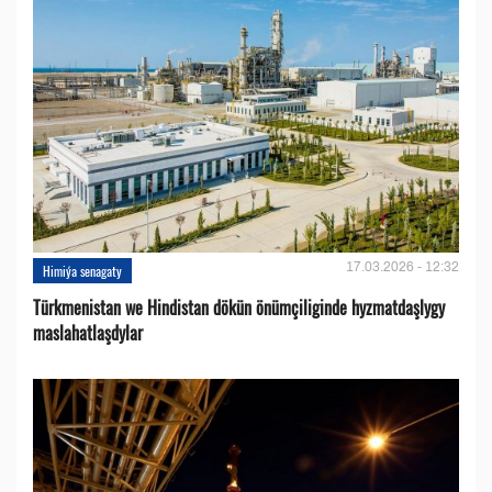
17.03.2026 - 12:32
Himiýa senagaty
Türkmenistan we Hindistan dökün önümçiliginde hyzmatdaşlygy
maslahatlaşdylar