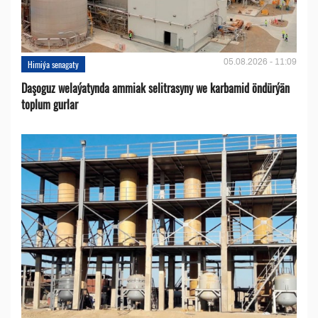
05.08.2026 - 11:09
Himiýa senagaty
Daşoguz welaýatynda ammiak selitrasyny we karbamid öndürýän
toplum gurlar