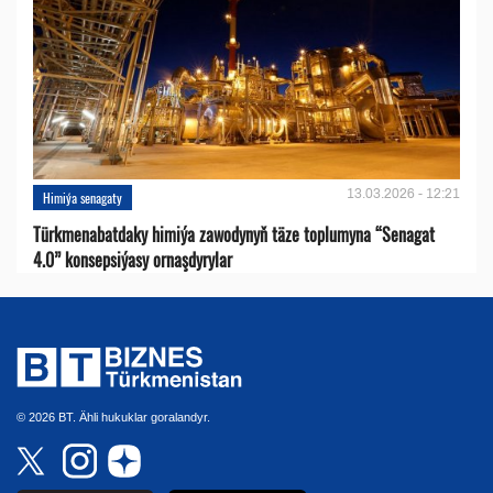
13.03.2026 - 12:21
Himiýa senagaty
Türkmenabatdaky himiýa zawodynyň täze toplumyna “Senagat
4.0” konsepsiýasy ornaşdyrylar
© 2026 BT. Ähli hukuklar goralandyr.