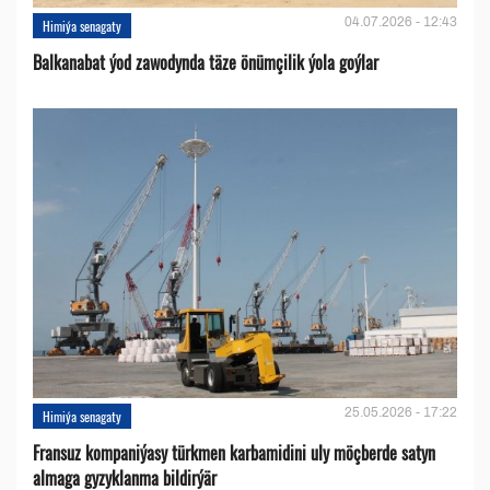
04.07.2026 - 12:43
Himiýa senagaty
Balkanabat ýod zawodynda täze önümçilik ýola goýlar
25.05.2026 - 17:22
Himiýa senagaty
Fransuz kompaniýasy türkmen karbamidini uly möçberde satyn
almaga gyzyklanma bildirýär