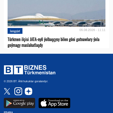
05.08.2026 - 11:11
Jemgyýet
Türkmen ilçisi JATA-nyň ýolbaşçysy bilen göni gatnawlary ýola
goýmagy maslahatlaşdy
© 2026 BT. Ähli hukuklar goralandyr.
EDARA