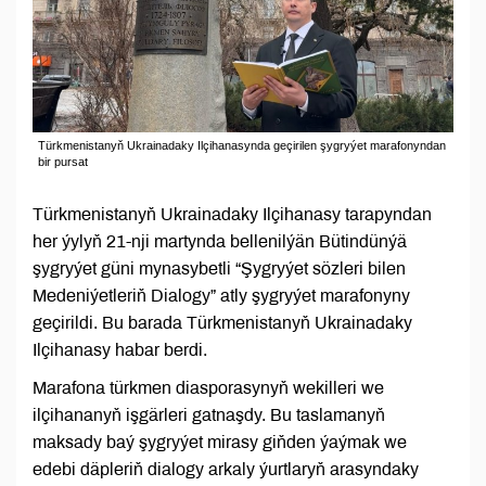
Türkmenistanyň Ukrainadaky Ilçihanasynda geçirilen şygryýet marafonyndan
bir pursat
Türkmenistanyň Ukrainadaky Ilçihanasy tarapyndan
her ýylyň 21-nji martynda bellenilýän Bütindünýä
şygryýet güni mynasybetli “Şygryýet sözleri bilen
Medeniýetleriň Dialogy” atly şygryýet marafonyny
geçirildi. Bu barada Türkmenistanyň Ukrainadaky
Ilçihanasy habar berdi.
Marafona türkmen diasporasynyň wekilleri we
ilçihananyň işgärleri gatnaşdy. Bu taslamanyň
maksady baý şygryýet mirasy giňden ýaýmak we
edebi däpleriň dialogy arkaly ýurtlaryň arasyndaky