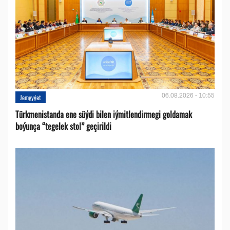
06.08.2026 - 10:55
Jemgyýet
Türkmenistanda ene süýdi bilen iýmitlendirmegi goldamak
boýunça “tegelek stol” geçirildi