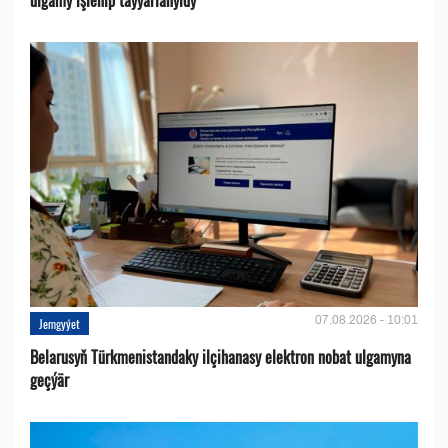
07.08.2026 - 10:01
Jemgyýet
Belarusyň Türkmenistandaky ilçihanasy elektron nobat ulgamyna
geçýär