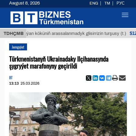
Awgust 8, 2026
ENG
TM
РУС
Toggl
navig
$12935,18
TDHÇMB
Buýan köküniň arassalanmadyk glisirrizin turşusy (t.)
Jemgyýet
Türkmenistanyň Ukrainadaky Ilçihanasynda
şygryýet marafonyny geçirildi
BT
13:13
25.03.2026