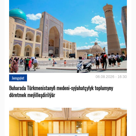
06.08.2026 - 16:30
Jemgyýet
Buharada Türkmenistanyň medeni-syýahatçylyk toplumyny
döretmek meýilleşdirilýär