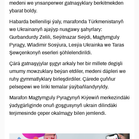
medeni we ynsanperwer gatnaşyklary berkitmekden
ybarat boldy.
Habarda bellenilişi ýaly, marafonda Türkmenistanyň
we Ukrainanyň ajaýyp nusgawy şahyrlary:
Gurbandurdy Zelili, Seýitnazar Seýdi, Magtymguly
Pyragy, Wladimir Sosýura, Lesýa Ukrainka we Taras
Şewçenkonyň eserleri şöhlelendirildi.
Çärä gatnaşyjylar şygyr arkaly her bir millete degişli
umumy mowzuklary beýan etdiler, medeni däpleri we
ruhy gymmatlyklary birleşdirdiler. Çärede çuňňur
pelsepewi we liriki temalar ýaýbaňlandyryldy.
Marafon Magtymguly Pyragynyň Kiýewiň merkezindäki
ýadygärliginde onuň goşgusynyň ukrain dilindäki
terjimesinde çeper okalmagy bilen jemlendi.