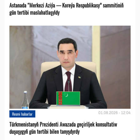
Astanada “Merkezi Aziýa — Koreýa Respublikasy” sammitiniň
gün tertibi maslahatlaşyldy
01.08.2026 - 12:04
Resmi habarlar
Türkmenistanyň Prezidenti Awazada geçiriljek konsultatiw
duşuşygyň gün tertibi bilen tanyşdyrdy