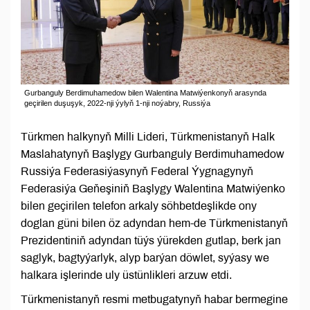
Gurbanguly Berdimuhamedow bilen Walentina Matwiýenkonyň arasynda
geçirilen duşuşyk, 2022-nji ýylyň 1-nji noýabry, Russiýa
Türkmen halkynyň Milli Lideri, Türkmenistanyň Halk
Maslahatynyň Başlygy Gurbanguly Berdimuhamedow
Russiýa Federasiýasynyň Federal Ýygnagynyň
Federasiýa Geňeşiniň Başlygy Walentina Matwiýenko
bilen geçirilen telefon arkaly söhbetdeşlikde ony
doglan güni bilen öz adyndan hem-de Türkmenistanyň
Prezidentiniň adyndan tüýs ýürekden gutlap, berk jan
saglyk, bagtyýarlyk, alyp barýan döwlet, syýasy we
halkara işlerinde uly üstünlikleri arzuw etdi.
Türkmenistanyň resmi metbugatynyň habar bermegine