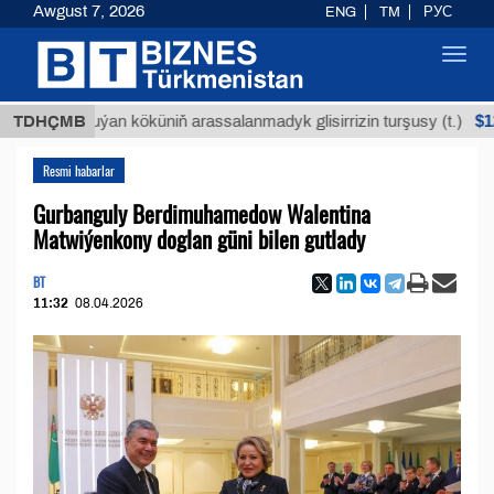
Awgust 7, 2026
ENG
TM
РУС
Toggl
navig
$12935,18
TDHÇMB
Buýan köküniň arassalanmadyk glisirrizin turşusy (t.)
Resmi habarlar
Gurbanguly Berdimuhamedow Walentina
Matwiýenkony doglan güni bilen gutlady
BT
11:32
08.04.2026