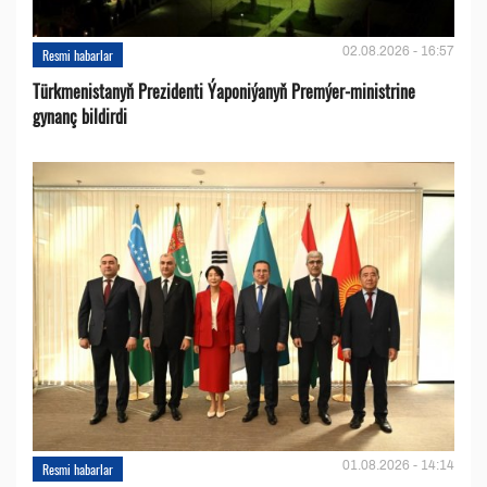
02.08.2026 - 16:57
Resmi habarlar
Türkmenistanyň Prezidenti Ýaponiýanyň Premýer-ministrine
gynanç bildirdi
01.08.2026 - 14:14
Resmi habarlar