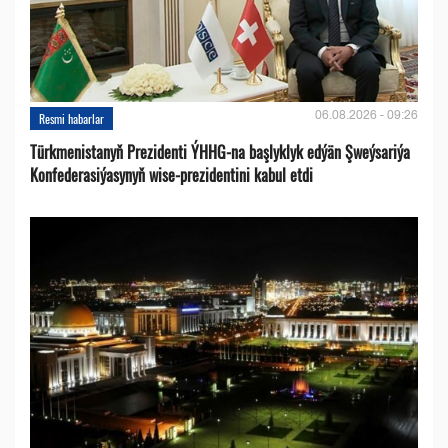
06.08.2026 - 09:26
Resmi habarlar
Türkmenistanyň Prezidenti ÝHHG-na başlyklyk edýän Şweýsariýa
Konfederasiýasynyň wise-prezidentini kabul etdi