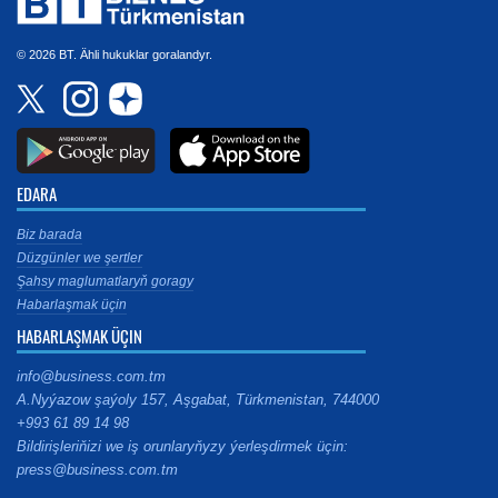
© 2026 BT. Ähli hukuklar goralandyr.
EDARA
Biz barada
Düzgünler we şertler
Şahsy maglumatlaryň goragy
Habarlaşmak üçin
HABARLAŞMAK ÜÇIN
info@business.com.tm
A.Nyýazow şaýoly 157, Aşgabat, Türkmenistan, 744000
+993 61 89 14 98
Bildirişleriňizi we iş orunlaryňyzy ýerleşdirmek üçin:
press@business.com.tm