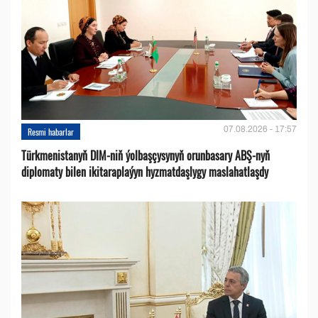
07.08.2026 - 17:57
Resmi habarlar
Türkmenistanyň DIM-niň ýolbaşçysynyň orunbasary ABŞ-nyň
diplomaty bilen ikitaraplaýyn hyzmatdaşlygy maslahatlaşdy