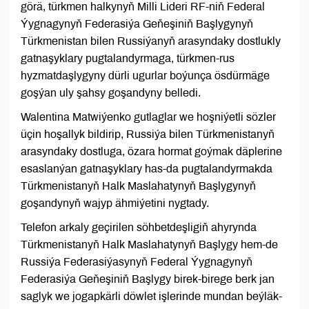
görä, türkmen halkynyň Milli Lideri RF-niň Federal
Ýygnagynyň Federasiýa Geňeşiniň Başlygynyň
Türkmenistan bilen Russiýanyň arasyndaky dostlukly
gatnaşyklary pugtalandyrmaga, türkmen-rus
hyzmatdaşlygyny dürli ugurlar boýunça ösdürmäge
goşýan uly şahsy goşandyny belledi.
Walentina Matwiýenko gutlaglar we hoşniýetli sözler
üçin hoşallyk bildirip, Russiýa bilen Türkmenistanyň
arasyndaky dostluga, özara hormat goýmak däplerine
esaslanýan gatnaşyklary has-da pugtalandyrmakda
Türkmenistanyň Halk Maslahatynyň Başlygynyň
goşandynyň wajyp ähmiýetini nygtady.
Telefon arkaly geçirilen söhbetdeşligiň ahyrynda
Türkmenistanyň Halk Maslahatynyň Başlygy hem-de
Russiýa Federasiýasynyň Federal Ýygnagynyň
Federasiýa Geňeşiniň Başlygy birek-birege berk jan
saglyk we jogapkärli döwlet işlerinde mundan beýläk-