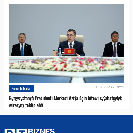
31.07.2026 - 19:23
Resmi habarlar
Gyrgyzystanyň Prezidenti Merkezi Aziýa üçin bitewi syýahatçylyk
wizasyny teklip etdi