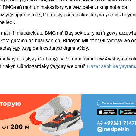
BMG-niň möhüm maksatlary we wezipeleri, ilkinji nobatda,
uzlygy üpjün etmek, Durnukly ösüş maksatlaryna ýetmek boýun
elledi.
 mähirli mübärekläp, BMG-niň Baş sekretaryna iň gowy arzuwl
kara guramalar, hususan-da, Birleşen Milletler Guramasy we o
atdaşlygy yzygiderli ösdürýändigini aýtdy.
ahatynyň Başlygy Gurbanguly Berdimuhamedow Awstriýa amal
ň Ýakyn Gündogardaky ýagdaý we onuň
Hazar sebitine ýaýram