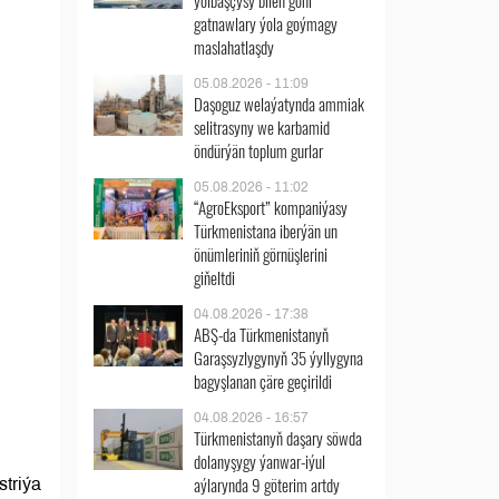
ýolbaşçysy bilen göni
gatnawlary ýola goýmagy
maslahatlaşdy
05.08.2026 - 11:09
Daşoguz welaýatynda ammiak
selitrasyny we karbamid
öndürýän toplum gurlar
05.08.2026 - 11:02
“AgroEksport” kompaniýasy
Türkmenistana iberýän un
önümleriniň görnüşlerini
giňeltdi
04.08.2026 - 17:38
ABŞ-da Türkmenistanyň
Garaşsyzlygynyň 35 ýyllygyna
bagyşlanan çäre geçirildi
04.08.2026 - 16:57
Türkmenistanyň daşary söwda
dolanyşygy ýanwar-iýul
aýlarynda 9 göterim artdy
triýa