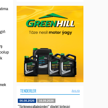
atima
giň
yş
bolup
yk
zmek
TENDERLER
ÄHLISI
06.08.2026
16.09.2026
“Türkmengallaönümleri” döwlet birleşigi