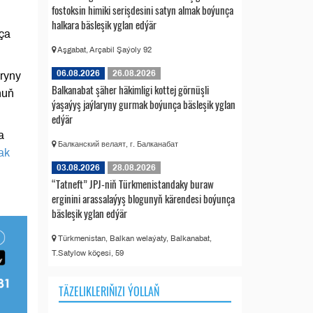
fostoksin himiki serişdesini satyn almak boýunça
halkara bäsleşik yglan edýär
ça
Aşgabat, Arçabil Şaýoly 92
06.08.2026
26.08.2026
aryny
Balkanabat şäher häkimligi kottej görnüşli
nuň
ýaşaýyş jaýlaryny gurmak boýunça bäsleşik yglan
edýär
a
Балканский велаят, г. Балканабат
ak
03.08.2026
28.08.2026
“Tatneft” JPJ-niň Türkmenistandaky buraw
erginini arassalaýyş blogunyň kärendesi boýunça
bäsleşik yglan edýär
Türkmenistan, Balkan welaýaty, Balkanabat,
T.Satylow köçesi, 59
TÄZELIKLERIŇIZI ÝOLLAŇ