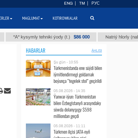
ENG
TM
РУС
ERLER
MAGLUMAT
KOTIROWKALAR
$86 000
" kysymly tehniki ýody (t.)
Natriý hlorly (nahar duzy)
HABARLAR
ÄHLISI
Şu gün - 10:55
Türkmenistanda ene süýdi bilen
iýmitlendirmegi goldamak
boýunça “tegelek stol” geçirildi
05.08.2026 - 14:35
Ýanwar-iýun: Türkmenistan
bilen Özbegistanyň arasyndaky
söwda dolanyşygy $598
milliondan geçdi
05.08.2026 - 11:11
Türkmen ilçisi JATA-nyň