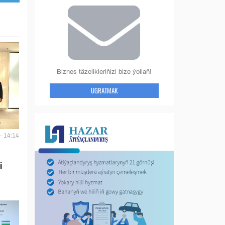
Biznes täzelikleriňizi bize ýollaň!
UGRATMAK
- 14:14
i