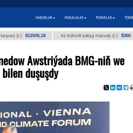
HABARLAR
MAKALALAR
PUDAKLAR
TEND
$12935,18
$300
t.)
Az kükürtli ýakyş mazudy (t.)
"А
medow Awstriýada BMG-niň we
 bilen duşuşdy