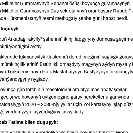
n Milletler Guramasynyň Senagat ösüşi boýunça guramasynyň
en Milletler Guramasynyň Baş sekretarynyň orunbasary Rabab F
rada Türkmenistanyň resmi metbugaty şenbe güni habar berdi.
 duşuşyk:
Arkadag “akylly” şäheriniň ikinji tapgyryny durmuşa geçirme
ldirýändigini aýtdy.
klerinde lukmançylyk klasteriniň döredilmeginiň saglygy goraý
mümkinçilikleriniň üstünlikli ornaşdyrylmagynyň aýdyň mysaly 
anyň Türkmenistanyň Halk Maslahatynyň Başlygynyň lukmançyl
daýanýandygyny nygtady.
unça gün tertibiniň meselelerini ara alyp maslahatlaşdylar.
geçişi we howanyň üýtgemegine garşy hereketler ulgamynda
daşlygyň 2026 – 2030-njy ýyllar üçin Ýol kartasyny işläp dü
ge ýurdumyzyň taýýardygyny tassyklady.
ab Fatima bilen duşuşyk:
ynyň Başlygynyň Energetika we howa boýunça halkara Wena