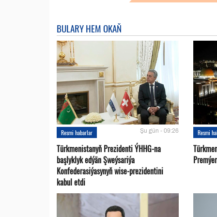
BULARY HEM OKAŇ
Şu gün - 09:26
Resmi habarlar
Resmi ha
Türkmenistanyň Prezidenti ÝHHG-na
Türkmen
başlyklyk edýän Şweýsariýa
Premýer-
Konfederasiýasynyň wise-prezidentini
kabul etdi