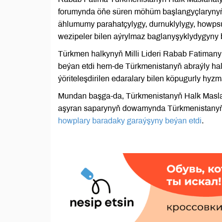
forumynda öňe süren möhüm başlangyçlarynyň 
ählumumy parahatçylygy, durnuklylygy, howps
wezipeler bilen aýrylmaz baglanyşyklydygyny b
Türkmen halkynyň Milli Lideri Rabab Fatimany
beýan etdi hem-de Türkmenistanyň abraýly hal
ýöriteleşdirilen edaralary bilen köpugurly hyzm
Mundan başga-da, Türkmenistanyň Halk Masl
aşyran saparynyň dowamynda Türkmenistany
howplary baradaky garaýşyny beýan etdi
.