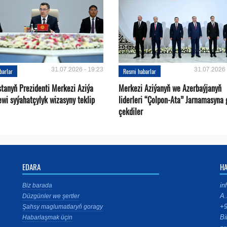
31.07.2026 - 19:23
31.07.2026 
barlar
Resmi habarlar
stanyň Prezidenti Merkezi Aziýa
Merkezi Aziýanyň we Azerbaýjanyň
ewi syýahatçylyk wizasyny teklip
liderleri “Çolpon-Ata” Jarnamasyna 
çekdiler
EDARA
H
in
Biz barada
A.
Düzgünler we şertler
+9
Şahsy maglumatlaryň goragy
Bi
Habarlaşmak üçin