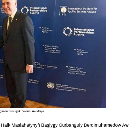
rilen duşuşyk, Wena, Awstriýa
nyň Halk Maslahatynyň Başlygy Gurbanguly Berdimuhamedow Aws