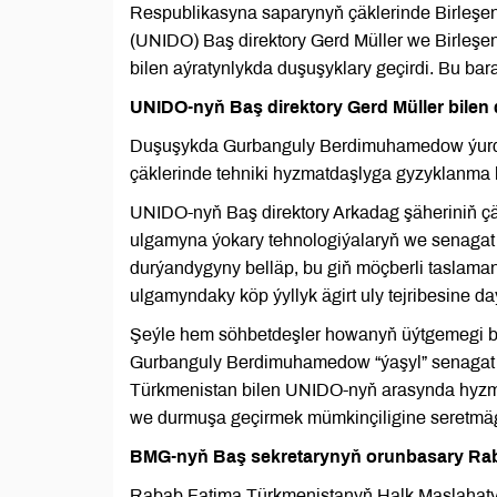
Respublikasyna saparynyň çäklerinde Birleşe
(UNIDO) Baş direktory Gerd Müller we Birleş
bilen aýratynlykda duşuşyklary geçirdi. Bu ba
UNIDO-nyň Baş direktory Gerd Müller bilen
Duşuşykda Gurbanguly Berdimuhamedow ýurduň 
çäklerinde tehniki hyzmatdaşlyga gyzyklanma bi
UNIDO-nyň Baş direktory Arkadag şäheriniň çä
ulgamyna ýokary tehnologiýalaryň we senagat 
durýandygyny belläp, bu giň möçberli taslam
ulgamyndaky köp ýyllyk ägirt uly tejribesine 
Şeýle hem söhbetdeşler howanyň üýtgemegi boý
Gurbanguly Berdimuhamedow “ýaşyl” senagat 
Türkmenistan bilen UNIDO-nyň arasynda hyzmat
we durmuşa geçirmek mümkinçiligine seretmä
BMG-nyň Baş sekretarynyň orunbasary Rab
Rabab Fatima Türkmenistanyň Halk Maslahat