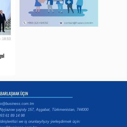
- 18:53
gol
ABARLAŞMAK ÜÇIN
fo@business.com.tm
Nyýazow şaýoly 157, Aşgabat, Türkmenistan, 744000
93 61 89 14 98
ldirişleriňizi we iş orunlaryňyzy ýerleşdirmek üçin: