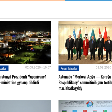
02.08.2026 - 16:57
01.08.2026 
barlar
Resmi habarlar
istanyň Prezidenti Ýaponiýanyň
Astanada “Merkezi Aziýa — Koreýa
ministrine gynanç bildirdi
Respublikasy” sammitiniň gün tertib
maslahatlaşyldy