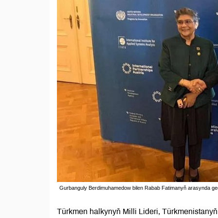
Gurbanguly Berdimuhamedow bilen Rabab Fatimanyň arasynda geçi
Türkmen halkynyň Milli Lideri, Türkmenista