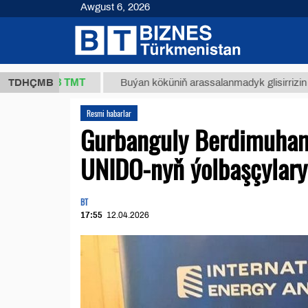
Awgust 6, 2026
37,8 ТМТ
TDHÇMB
Buýan köküniň arassalanmadyk glisirrizin turşusy (
Resmi habarlar
Gurbanguly Berdimuha
UNIDO-nyň ýolbaşçylary
BT
17:55
12.04.2026