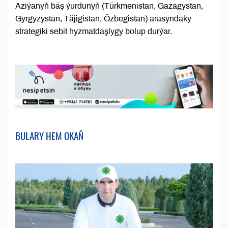
Aziýanyň bäş ýurdunyň (Türkmenistan, Gazagystan,
Gyrgyzystan, Täjigistan, Özbegistan) arasyndaky
strategiki sebit hyzmatdaşlygy bolup durýar.
BULARY HEM OKAŇ