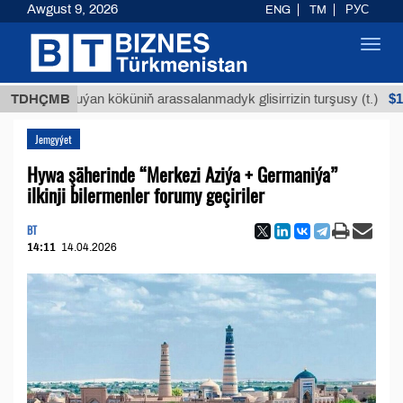
Awgust 9, 2026
ENG
TM
РУС
Toggl
navig
$12935,18
TDHÇMB
Buýan köküniň arassalanmadyk glisirrizin turşusy (t.)
Jemgyýet
Hywa şäherinde “Merkezi Aziýa + Germaniýa”
ilkinji bilermenler forumy geçiriler
BT
14:11
14.04.2026