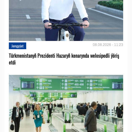
08.08.2026 - 11:23
Jemgyýet
Türkmenistanyň Prezidenti Hazaryň kenarynda welosipedli ýöriş
etdi