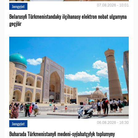
07.08.2026 - 10:01
Jemgyýet
Belarusyň Türkmenistandaky ilçihanasy elektron nobat ulgamyna
geçýär
06.08.2026 - 16:30
Jemgyýet
Buharada Türkmenistanyň medeni-syýahatçylyk toplumyny