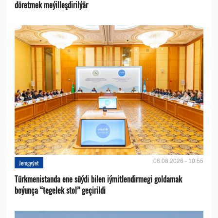
döretmek meýilleşdirilýär
06.08.2026 - 10:55
Jemgyýet
Türkmenistanda ene süýdi bilen iýmitlendirmegi goldamak
boýunça “tegelek stol” geçirildi