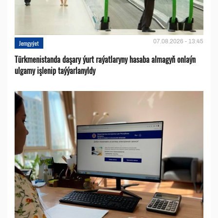
07.08.2026 - 13:45
Jemgyýet
Türkmenistanda daşary ýurt raýatlaryny hasaba almagyň onlaýn
ulgamy işlenip taýýarlanyldy