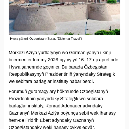
Hywa şäheri, Özbegistan (Surat: "Diplomat Travel")
Merkezi Aziýa ýurtlarynyň we Germaniýanyň ilkinji
bilermenler forumy 2026-njy ýylyň 16–17-nji aprelinde
Hywa şäherinde geçiriler. Bu barada Özbegistan
Respublikasynyň Prezidentiniň ýanyndaky Strategik
we sebitara barlaglar instituty habar berdi.
Forumuň guramaçylary hökmünde Özbegistanyň
Prezidentiniň ýanyndaky Strategik we sebitara
barlaglar instituty, Konrad Adenauer adyndaky
Gaznanyň Merkezi Aziýa boýunça sebit wekilhanasy
hem-de Fridrih Ebert adyndaky Gaznanyň
Özbegistandaky wekilhanasy çykyş edýär.