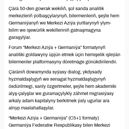
Çärä 50-den gowrak wekiliň, şol sanda analitik
merkezleriň ýolbaşçylarynyň, bilermenleriň, şeýle hem
Germaniýanyň we Merkezi Aziýa ýurtlarynyň ylym-
bilim we işewürlik wekilleriniň gatnaşmagyna
garaşylýar.
Forum “Merkezi Aziýa + Germaniýa” formatynyň
analitiki goldawyny üpjün etmek üçin hemişelik işleýän
bilermenler platformasyny döretmäge gönükdirilendir.
Çäräniň dowamynda syýasy dialog, ykdysady
hyzmatdaşlygyň we senagat hyzmatdaşlygynyň
ösdürilmegi, sanly özgertmeler, şeýle hem akademiki
alyş-çalyşlar we guramaçylykly zähmet migrasiýasy
arkaly adam kapitalyny berkitmek ýaly ugurlar ara
alnyp maslahatlaşylar.
“Merkezi Aziýa + Germaniýa” (C5+1 formaty)
Germaniýa Federatiw Respublikasy bilen Merkezi