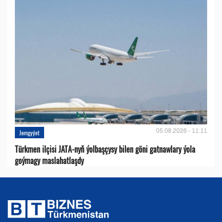
05.08.2026 - 11:11
Jemgyýet
Türkmen ilçisi JATA-nyň ýolbaşçysy bilen göni gatnawlary ýola
goýmagy maslahatlaşdy