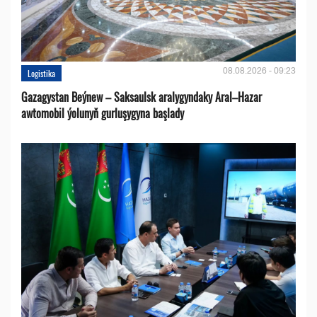
08.08.2026 - 09:23
Logistika
Gazagystan Beýnew – Saksaulsk aralygyndaky Aral–Hazar
awtomobil ýolunyň gurluşygyna başlady