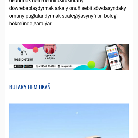
ösdürmek hem-de infrastrukturany
döwrebaplaşdyrmak arkaly onuň sebit söwdasyndaky
ornuny pugtalandyrmak strategiýasynyň bir bölegi
hökmünde garalýar.
BULARY HEM OKAŇ