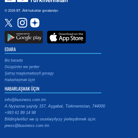
© 2026 BT. Ähli hukuklar goralandyr.
EDARA
Biz barada
Düzgünler we şertler
Şahsy maglumatlaryň goragy
Habarlaşmak üçin
HABARLAŞMAK ÜÇIN
info@business.com.tm
A.Nyýazow şaýoly 157, Aşgabat, Türkmenistan, 744000
+993 61 89 14 98
Bildirişleriňizi we iş orunlaryňyzy ýerleşdirmek üçin:
press@business.com.tm