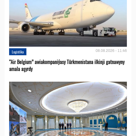
08.08.2026 - 11:46
Logistika
“Air Belgium” awiakompaniýasy Türkmenistana ilkinji gatnawyny
amala aşyrdy