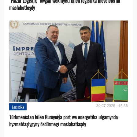
“Hazar Logistik” owgan wekiliýeti bilen logistika meselelerini
maslahatlaşdy
30.07.2026 - 15:35
Logistika
Türkmenistan bilen Rumyniýa port we energetika ulgamynda
hyzmatdaşlygyny ösdürmegi maslahatlaşdy