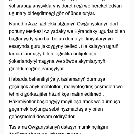
ýol arabaglanyşyklaryny döretmegi we hereket edýän
ugurlary birleşdirmegi göz öňünde tutýar.
Nuriddin Azizi geljekki ulgamyň Owganystanyň dört
portuny Merkezi Aziýadaky we Eýrandaky ugurlar bilen
baglanyşdyrýan bar bolan demir ýol liniýalarynyň
esasynda guruljakdygyny belledi. Halkalaýyn ugruň
tamamlanmagy bilen logistika netijeliligiň
ýokarlandyrylmagyna we söwda akymlarynyň
giňeldilmegine garaşylýar.
Habarda bellenilişi ýaly, taslamanyň durmuşa
geçiriljek anyk möhletleri, maliýeleşdiriş çeşmeleri we
tehniki görkezijiler häzirlikçe mälim edilmedi.
Häkimiýetler başlangyjy meýilleşdirmek we durmuşa
geçirmek boýunça sebit hyzmatdaşlary bilen
geňeşmeleri dowam etdirýärler.
Taslama Owganystanyň üstaşyr mümkinçiligini