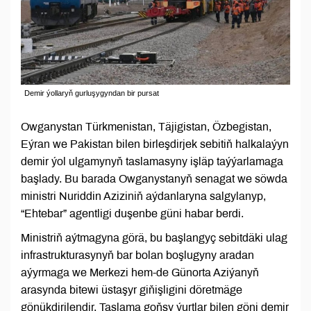
Demir ýollaryň gurluşygyndan bir pursat
Owganystan Türkmenistan, Täjigistan, Özbegistan,
Eýran we Pakistan bilen birleşdirjek sebitiň halkalaýyn
demir ýol ulgamynyň taslamasyny işläp taýýarlamaga
başlady. Bu barada Owganystanyň senagat we söwda
ministri Nuriddin Aziziniň aýdanlaryna salgylanyp,
“Ehtebar” agentligi duşenbe güni habar berdi.
Ministriň aýtmagyna görä, bu başlangyç sebitdäki ulag
infrastrukturasynyň bar bolan boşlugyny aradan
aýyrmaga we Merkezi hem-de Günorta Aziýanyň
arasynda bitewi üstaşyr giňişligini döretmäge
gönükdirilendir. Taslama goňşy ýurtlar bilen göni demir