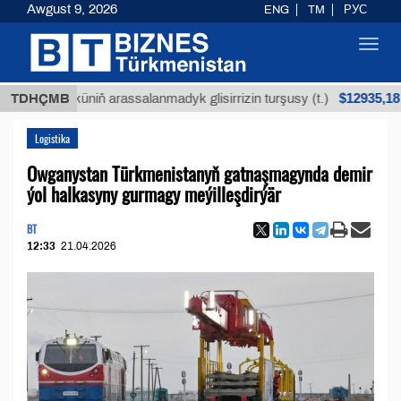
Awgust 9, 2026
ENG
TM
РУС
Toggl
navig
$12935,18
n köküniň arassalanmadyk glisirrizin turşusy (t.)
TDHÇMB
Logistika
Owganystan Türkmenistanyň gatnaşmagynda demir
ýol halkasyny gurmagy meýilleşdirýär
BT
12:33
21.04.2026