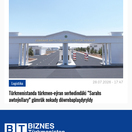
28.07.2026 - 17:47
Logistika
Türkmenistanda türkmen-eýran serhedindäki “Sarahs
awtoýollary” gümrük nokady döwrebaplaşdyryldy