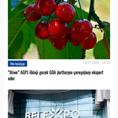
16.07.2026 - 16:12
Oba hojalygy
“Miwe” AGPJ ilkinji gezek GDA ýurtlaryna çereşnýany eksport
eder