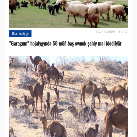
04.08.2026 - 12:07
Oba hojalygy
“Garagum” hojalygynda 58 müň baş ownuk şahly mal idedilýär