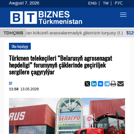
Awgust 7, 2026
ENG
TM
РУС
Toggl
navig
$12935,18
Buýan köküniň arassalanmadyk glisirrizin turşusy (t.)
TDHÇMB
Oba hojalygy
Türkmen telekeçileri “Belarusyň agrosenagat
hepdeligi” forumynyň çäklerinde geçiriljek
sergilere çagyrylýar
BT
11:58
13.05.2026