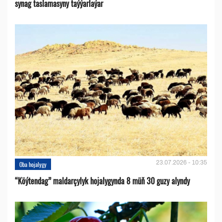
synag taslamasyny taýýarlaýar
23.07.2026 - 10:35
Oba hojalygy
“Köýtendag” maldarçylyk hojalygynda 8 müň 30 guzy alyndy