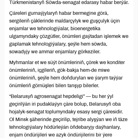
Türkmenistanyň Söwda-senagat edarasy habar berýär.
Çäreleri gurnaýjylaryň habar bermegine görä,
sergileriň çäklerinde maldarçylyk we guşçulyk üçin
enjamlar we tehnologiýalar, bioenergetika
ulgamyndaky çözgütler, önümleri gaýtadan işlemek we
gaplamak tehnologiýalary, şeýle hem söwda,
sowadyjy we ammar enjamlary görkeziler.
Myhmanlar et we süýt önümleriniň, çörek we konditer
önümleriniň, içgileriň, gök-bakja hem-de miwe
önümleriniň, şeýle hem doňdurylan we ýarym taýýar
önümleriň görnüşleri bilen tanşyp bilerler.
“Belarusyň agrosenagat hepdeligi” — bu her ýyl
geçirilýän iri pudaklaýyn çäre bolup, Belarusyň oba
hojalyk-senagat toplumyndaky esasy sergi çäresidir.
Ol Minsk şäherinde geçirilip, tejribe alyşýan we iň täze
tehnologiýalary hödürleýän öňdebaryjy daýhanlary,
enjam öndürijileri we azyk öndürijilerini bir ýere