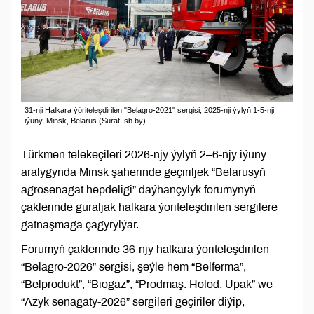
31-nji Halkara ýöriteleşdirilen "Belagro-2021" sergisi, 2025-nji ýylyň 1-5-nji
iýuny, Minsk, Belarus (Surat: sb.by)
Türkmen telekeçileri 2026-njy ýylyň 2–6-njy iýuny
aralygynda Minsk şäherinde geçiriljek “Belarusyň
agrosenagat hepdeligi” daýhançylyk forumynyň
çäklerinde guraljak halkara ýöriteleşdirilen sergilere
gatnaşmaga çagyrylýar.
Forumyň çäklerinde 36-njy halkara ýöriteleşdirilen
“Belagro-2026” sergisi, şeýle hem “Belferma”,
“Belprodukt”, “Biogaz”, “Prodmaş. Holod. Upak” we
“Azyk senagaty-2026” sergileri geçiriler diýip,