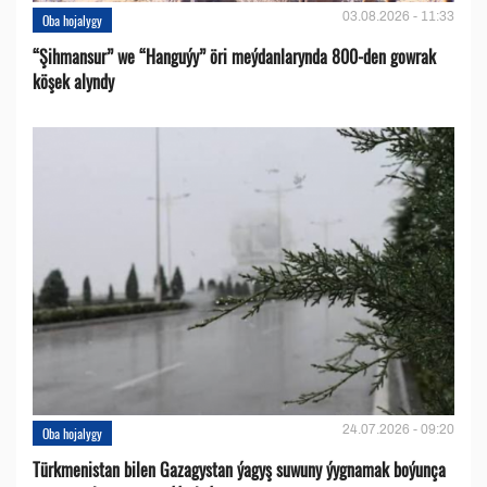
03.08.2026 - 11:33
Oba hojalygy
“Şihmansur” we “Hanguýy” öri meýdanlarynda 800-den gowrak
köşek alyndy
24.07.2026 - 09:20
Oba hojalygy
Türkmenistan bilen Gazagystan ýagyş suwuny ýygnamak boýunça