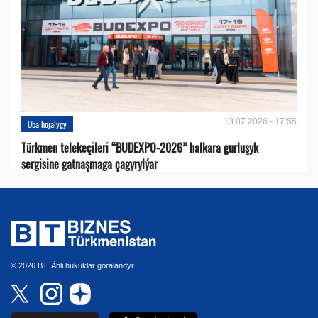
13.07.2026 - 17:56
Oba hojalygy
Türkmen telekeçileri “BUDEXPO-2026” halkara gurluşyk
sergisine gatnaşmaga çagyrylýar
© 2026 BT. Ähli hukuklar goralandyr.