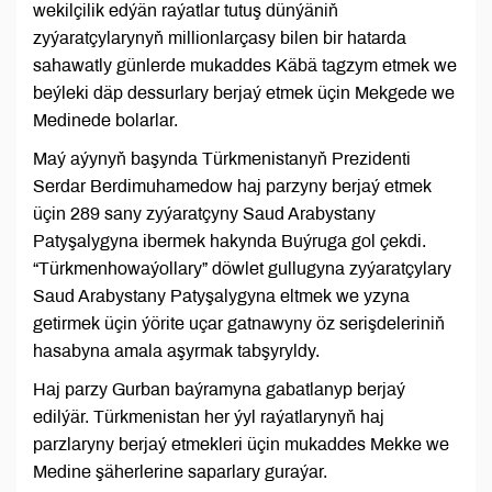
wekilçilik edýän raýatlar tutuş dünýäniň
zyýaratçylarynyň millionlarçasy bilen bir hatarda
sahawatly günlerde mukaddes Käbä tagzym etmek we
beýleki däp dessurlary berjaý etmek üçin Mekgede we
Medinede bolarlar.
Maý aýynyň başynda Türkmenistanyň Prezidenti
Serdar Berdimuhamedow haj parzyny berjaý etmek
üçin 289 sany zyýaratçyny Saud Arabystany
Patyşalygyna ibermek hakynda Buýruga gol çekdi.
“Türkmenhowaýollary” döwlet gullugyna zyýaratçylary
Saud Arabystany Patyşalygyna eltmek we yzyna
getirmek üçin ýörite uçar gatnawyny öz serişdeleriniň
hasabyna amala aşyrmak tabşyryldy.
Haj parzy Gurban baýramyna gabatlanyp berjaý
edilýär. Türkmenistan her ýyl raýatlarynyň haj
parzlaryny berjaý etmekleri üçin mukaddes Mekke we
Medine şäherlerine saparlary guraýar.