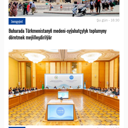
Şu gün - 16:30
Jemgyýet
Buharada Türkmenistanyň medeni-syýahatçylyk toplumyny
döretmek meýilleşdirilýär