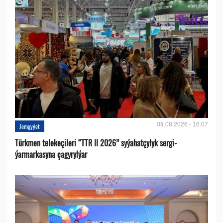
04.08.2026 - 16:07
Jemgyýet
Türkmen telekeçileri “TTR II 2026” syýahatçylyk sergi-
ýarmarkasyna çagyrylýar