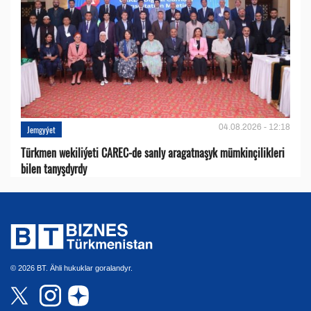
04.08.2026 - 12:18
Jemgyýet
Türkmen wekiliýeti CAREC-de sanly aragatnaşyk mümkinçilikleri
bilen tanyşdyrdy
© 2026 BT. Ähli hukuklar goralandyr.