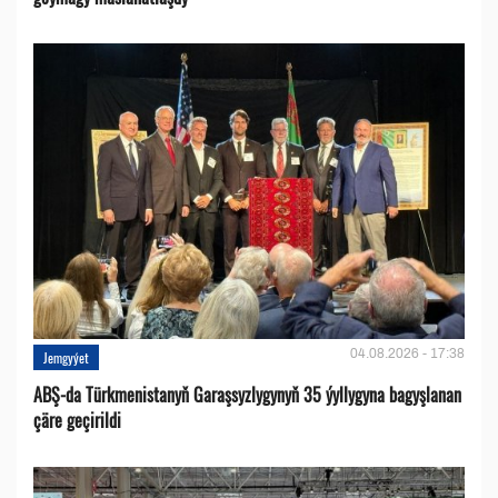
04.08.2026 - 17:38
Jemgyýet
ABŞ-da Türkmenistanyň Garaşsyzlygynyň 35 ýyllygyna bagyşlanan
çäre geçirildi