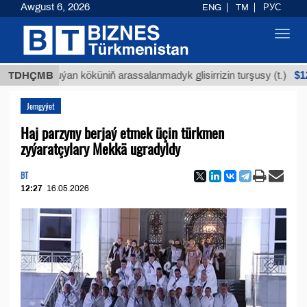
Awgust 6, 2026
ENG
TM
РУС
Toggl
navig
$12935,18
TDHÇMB
Buýan köküniň arassalanmadyk glisirrizin turşusy (t.)
Jemgyýet
Haj parzyny berjaý etmek üçin türkmen
zyýaratçylary Mekkä ugradyldy
BT
12:27
16.05.2026