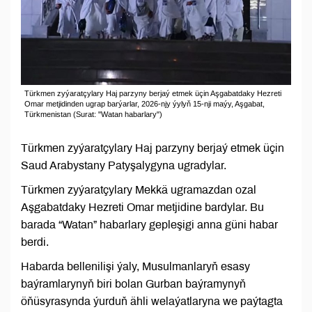
Türkmen zyýaratçylary Haj parzyny berjaý etmek üçin Aşgabatdaky Hezreti
Omar metjidinden ugrap barýarlar, 2026-njy ýylyň 15-nji maýy, Aşgabat,
Türkmenistan (Surat: "Watan habarlary")
Türkmen zyýaratçylary Haj parzyny berjaý etmek üçin
Saud Arabystany Patyşalygyna ugradylar.
Türkmen zyýaratçylary Mekkä ugramazdan ozal
Aşgabatdaky Hezreti Omar metjidine bardylar. Bu
barada “Watan” habarlary gepleşigi anna güni habar
berdi.
Habarda bellenilişi ýaly, Musulmanlaryň esasy
baýramlarynyň biri bolan Gurban baýramynyň
öňüsyrasynda ýurduň ähli welaýatlaryna we paýtagta