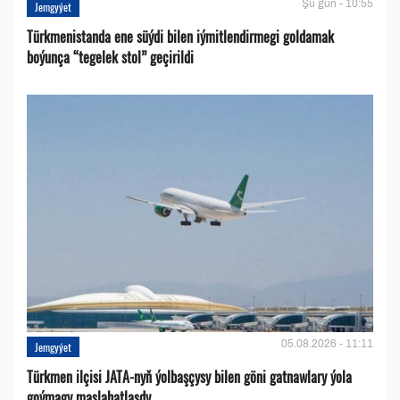
Şu gün - 10:55
Jemgyýet
Türkmenistanda ene süýdi bilen iýmitlendirmegi goldamak
boýunça “tegelek stol” geçirildi
05.08.2026 - 11:11
Jemgyýet
Türkmen ilçisi JATA-nyň ýolbaşçysy bilen göni gatnawlary ýola
goýmagy maslahatlaşdy