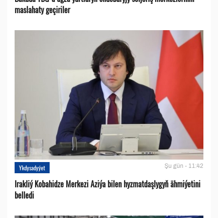
maslahaty geçiriler
Şu gün - 11:42
Ykdysadyýet
Irakliý Kobahidze Merkezi Aziýa bilen hyzmatdaşlygyň ähmiýetini
belledi