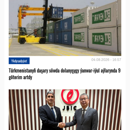
04.08.2026 - 16:57
Ykdysadyýet
Türkmenistanyň daşary söwda dolanyşygy ýanwar-iýul aýlarynda 9
göterim artdy