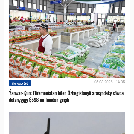
05.08.2026 - 14:35
Ykdysadyýet
Ýanwar-iýun: Türkmenistan bilen Özbegistanyň arasyndaky söwda
dolanyşygy $598 milliondan geçdi