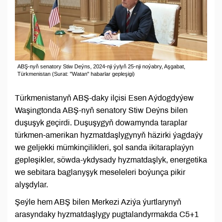
ABŞ-nyň senatory Stiw Deýns, 2024-nji ýylyň 25-nji noýabry, Aşgabat,
Türkmenistan (Surat: "Watan" habarlar gepleşigi)
Türkmenistanyň ABŞ-daky ilçisi Esen Aýdogdyýew
Waşingtonda ABŞ-nyň senatory Stiw Deýns bilen
duşuşyk geçirdi. Duşuşygyň dowamynda taraplar
türkmen-amerikan hyzmatdaşlygynyň häzirki ýagdaýy
we geljekki mümkinçilikleri, şol sanda ikitaraplaýyn
gepleşikler, söwda-ykdysady hyzmatdaşlyk, energetika
we sebitara baglanyşyk meseleleri boýunça pikir
alyşdylar.
Şeýle hem ABŞ bilen Merkezi Aziýa ýurtlarynyň
arasyndaky hyzmatdaşlygy pugtalandyrmakda C5+1