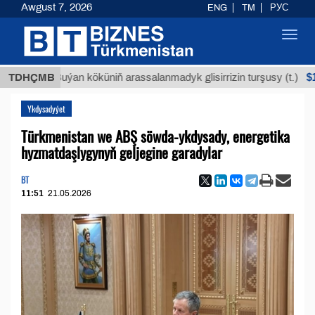
Awgust 7, 2026
ENG
TM
РУС
Toggl
navig
$12935,18
TDHÇMB
Buýan köküniň arassalanmadyk glisirrizin turşusy (t.)
Ykdysadyýet
Türkmenistan we ABŞ söwda-ykdysady, energetika
hyzmatdaşlygynyň geljegine garadylar
BT
11:51
21.05.2026