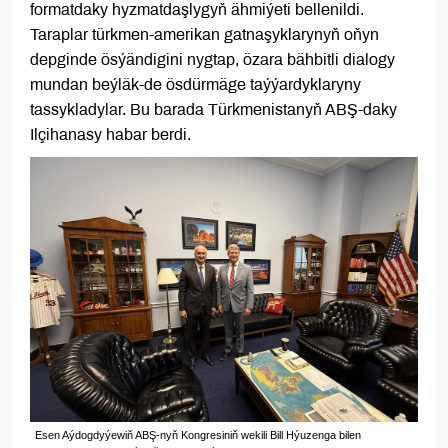
formatdaky hyzmatdaşlygyň ähmiýeti bellenildi.
Taraplar türkmen-amerikan gatnaşyklarynyň oňyn
depginde ösýändigini nygtap, özara bähbitli dialogy
mundan beýläk-de ösdürmäge taýýardyklaryny
tassykladylar. Bu barada Türkmenistanyň ABŞ-daky
Ilçihanasy habar berdi.
Esen Aýdogdyýewiň ABŞ-nyň Kongresiniň wekili Bill Hýuzenga bilen