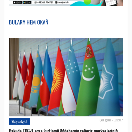
BULARY HEM OKAŇ
Şu gün - 13:07
Ykdysadyýet
Bakuda TDG-ä agza ýurtlaryň öňdebaryjy seljeriş merkezleriniň