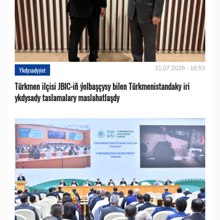
31.07.2026 - 16:53
Ykdysadyýet
Türkmen ilçisi JBIC-iň ýolbaşçysy bilen Türkmenistandaky iri
ykdysady taslamalary maslahatlaşdy