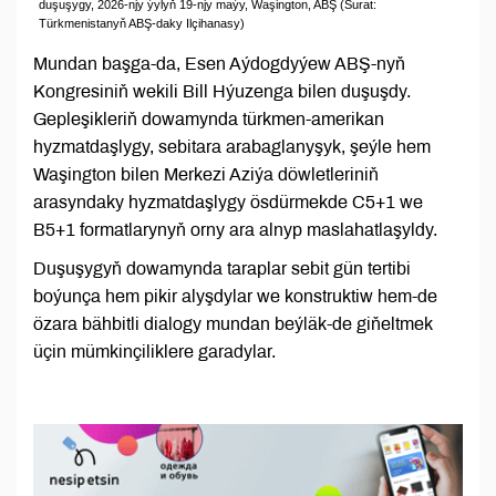
duşuşygy, 2026-njy ýylyň 19-njy maýy, Waşington, ABŞ (Surat:
Türkmenistanyň ABŞ-daky Ilçihanasy)
Mundan başga-da, Esen Aýdogdyýew ABŞ-nyň
Kongresiniň wekili Bill Hýuzenga bilen duşuşdy.
Gepleşikleriň dowamynda türkmen-amerikan
hyzmatdaşlygy, sebitara arabaglanyşyk, şeýle hem
Waşington bilen Merkezi Aziýa döwletleriniň
arasyndaky hyzmatdaşlygy ösdürmekde C5+1 we
B5+1 formatlarynyň orny ara alnyp maslahatlaşyldy.
Duşuşygyň dowamynda taraplar sebit gün tertibi
boýunça hem pikir alyşdylar we konstruktiw hem-de
özara bähbitli dialogy mundan beýläk-de giňeltmek
üçin mümkinçiliklere garadylar.