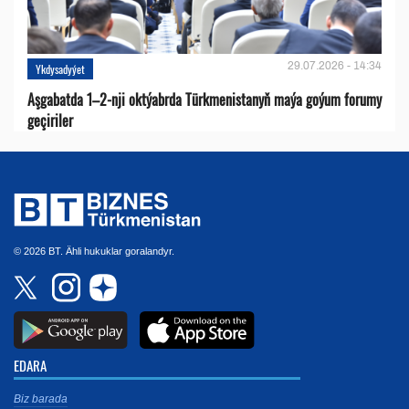
29.07.2026 - 14:34
Ykdysadyýet
Aşgabatda 1–2-nji oktýabrda Türkmenistanyň maýa goýum forumy
geçiriler
© 2026 BT. Ähli hukuklar goralandyr.
EDARA
Biz barada