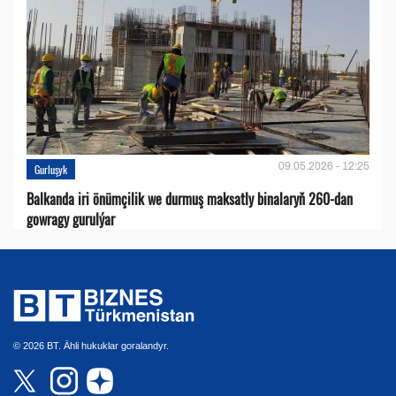
09.05.2026 - 12:25
Gurluşyk
Balkanda iri önümçilik we durmuş maksatly binalaryň 260-dan
gowragy gurulýar
© 2026 BT. Ähli hukuklar goralandyr.