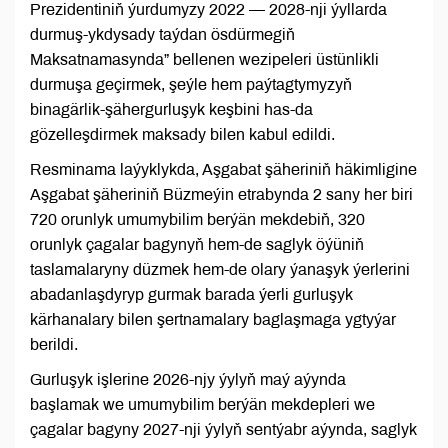
Prezidentiniň ýurdumyzy 2022 — 2028-nji ýyllarda
durmuş-ykdysady taýdan ösdürmegiň
Maksatnamasynda” bellenen wezipeleri üstünlikli
durmuşa geçirmek, şeýle hem paýtagtymyzyň
binagärlik-şähergurluşyk keşbini has-da
gözelleşdirmek maksady bilen kabul edildi.
Resminama laýyklykda, Aşgabat şäheriniň häkimligine
Aşgabat şäheriniň Büzmeýin etrabynda 2 sany her biri
720 orunlyk umumybilim berýän mekdebiň, 320
orunlyk çagalar bagynyň hem-de saglyk öýüniň
taslamalaryny düzmek hem-de olary ýanaşyk ýerlerini
abadanlaşdyryp gurmak barada ýerli gurluşyk
kärhanalary bilen şertnamalary baglaşmaga ygtyýar
berildi.
Gurluşyk işlerine 2026-njy ýylyň maý aýynda
başlamak we umumybilim berýän mekdepleri we
çagalar bagyny 2027-nji ýylyň sentýabr aýynda, saglyk