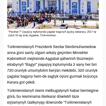
"Parahat-7" ýaşaýyş toplumynda çagalar bagynyň açylyş dabarasy, 2017-nji
ýylyň 16-njy iýuly, Aşgabat, Türkmenistan
Türkmenistanyň Prezidenti Serdar Berdimuhamedow
anna güni sanly ulgam arkaly geçirilen Ministrler
Kabinetiniň mejlisinde Aşgabat şäheriniň Büzmeýin
etrabynyň “Bagyr” ýaşaýyş toplumynda 2 sany her biri
720 orunlyk umumybilim berýän mekdebi, 320 orunlyk
çagalar bagyny hem-de saglyk öýüni gurmak boýunça
Karara gol çekdi.
Türkmenistanyň resmi metbugatynyň habar bermegine
görä, bu resminama Berkarar döwletiň täze
eýýamynyň Galkynyşy döwründe “Türkmenistanyň