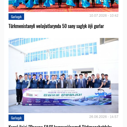
10.07.2026 - 10:42
Gurluşyk
Türkmenistanyň welaýatlarynda 50 sany saglyk öýi gurlar
26.06.2026 - 14:57
Gurluşyk