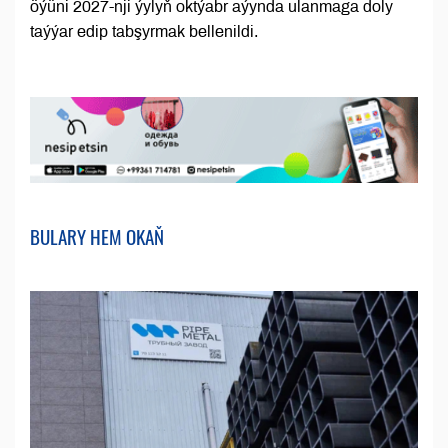
öýüni 2027-nji ýylyň oktýabr aýynda ulanmaga doly
taýýar edip tabşyrmak bellenildi.
BULARY HEM OKAŇ