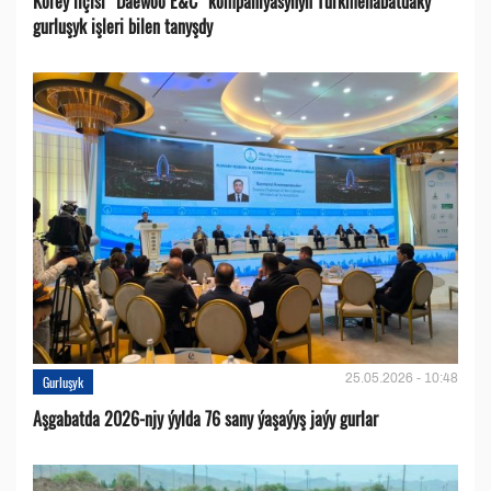
Koreý ilçisi “Daewoo E&C” kompaniýasynyň Türkmenabatdaky
gurluşyk işleri bilen tanyşdy
25.05.2026 - 10:48
Gurluşyk
Aşgabatda 2026-njy ýylda 76 sany ýaşaýyş jaýy gurlar