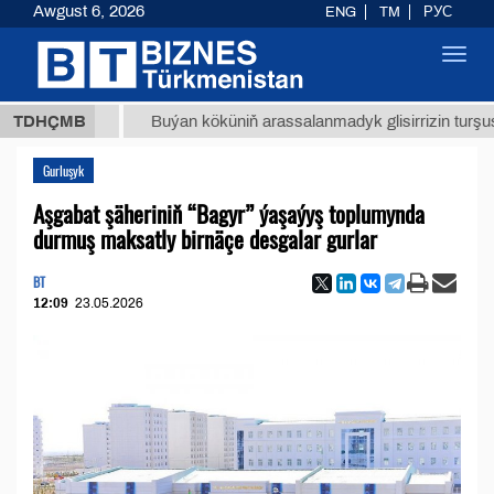
Awgust 6, 2026
ENG
TM
РУС
Toggl
navig
,8 ТМТ
TDHÇMB
Buýan köküniň arassalanmadyk glisirrizin turşusy (t.)
Gurluşyk
Aşgabat şäheriniň “Bagyr” ýaşaýyş toplumynda
durmuş maksatly birnäçe desgalar gurlar
BT
12:09
23.05.2026