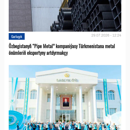
29.07.2026 - 12:24
Gurluşyk
Özbegistanyň “Pipe Metal” kompaniýasy Türkmenistana metal
önümleriň eksportyny artdyrmakçy