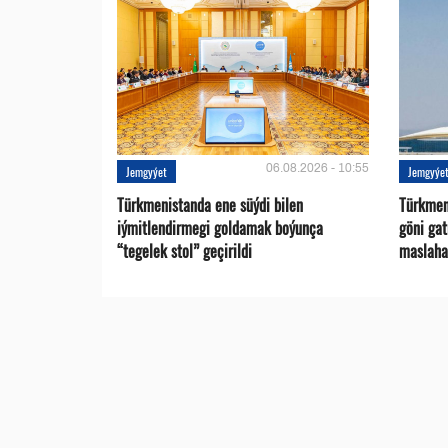
06.08.2026 - 10:55
Jemgyýet
Jemgyýe
Türkmenistanda ene süýdi bilen
Türkmen 
iýmitlendirmegi goldamak boýunça
göni ga
“tegelek stol” geçirildi
maslaha