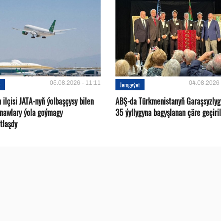
05.08.2026 - 11:11
04.08.2026 
t
Jemgyýet
ilçisi JATA-nyň ýolbaşçysy bilen
ABŞ-da Türkmenistanyň Garaşsyzlyg
tnawlary ýola goýmagy
35 ýyllygyna bagyşlanan çäre geçiril
tlaşdy