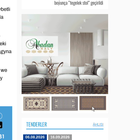
boýunça “tegelek stol” geçirildi
betli
da
e
eki
magyna
 we
ny
TENDERLER
ÄHLISI
06.08.2026
16.09.2026