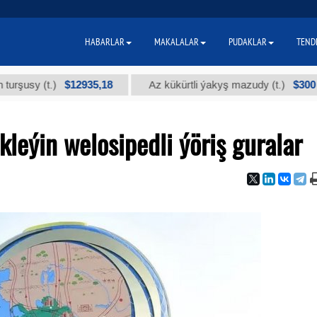
HABARLAR
MAKALALAR
PUDAKLAR
TEND
$12935,18
$300
y (t.)
Az kükürtli ýakyş mazudy (t.)
leýin welosipedli ýöriş guralar