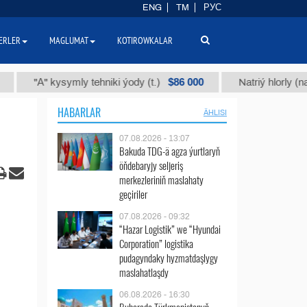
ENG
TM
РУС
ERLER
MAGLUMAT
KOTIROWKALAR
$86 000
"А" kysymly tehniki ýody (t.)
Natriý hlorly (nahar duz
HABARLAR
ÄHLISI
07.08.2026 - 13:07
Bakuda TDG-ä agza ýurtlaryň
öňdebaryjy seljeriş
merkezleriniň maslahaty
geçiriler
07.08.2026 - 09:32
“Hazar Logistik” we “Hyundai
Corporation” logistika
pudagyndaky hyzmatdaşlygy
maslahatlaşdy
06.08.2026 - 16:30