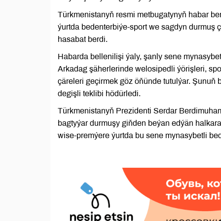
Türkmenistanyň resmi metbugatynyň habar ber
ýurtda bedenterbiýe-sport we sagdyn durmuş çä
hasabat berdi.
Habarda bellenilişi ýaly, şanly sene mynasybe
Arkadag şäherlerinde welosipedli ýörişleri, sp
çäreleri geçirmek göz öňünde tutulýar. Şunuň 
degişli teklibi hödürledi.
Türkmenistanyň Prezidenti Serdar Berdimuha
bagtyýar durmuşy giňden beýan edýän halkara
wise-premýere ýurtda bu sene mynasybetli bede