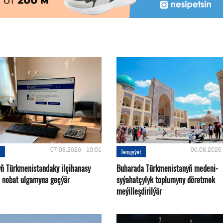
07.08.2026 - 10:01
06.08.2026 
t
Jemgyýet
yň Türkmenistandaky ilçihanasy
Buharada Türkmenistanyň medeni-
n nobat ulgamyna geçýär
syýahatçylyk toplumyny döretmek
meýilleşdirilýär