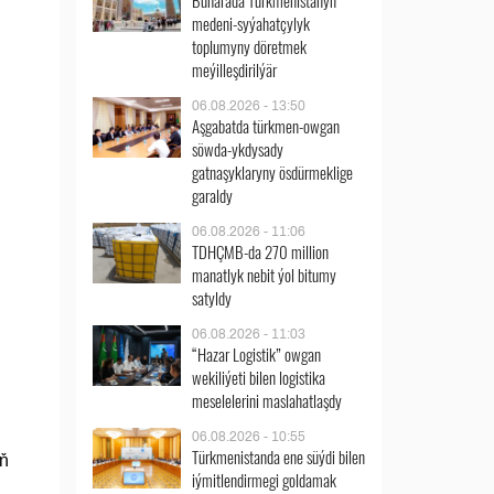
Buharada Türkmenistanyň
medeni-syýahatçylyk
toplumyny döretmek
meýilleşdirilýär
06.08.2026 - 13:50
Aşgabatda türkmen-owgan
söwda-ykdysady
gatnaşyklaryny ösdürmeklige
garaldy
06.08.2026 - 11:06
TDHÇMB-da 270 million
manatlyk nebit ýol bitumy
satyldy
06.08.2026 - 11:03
“Hazar Logistik” owgan
wekiliýeti bilen logistika
meselelerini maslahatlaşdy
06.08.2026 - 10:55
Türkmenistanda ene süýdi bilen
yň
iýmitlendirmegi goldamak