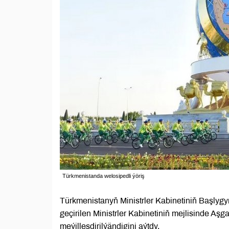
Türkmenistanda welosipedli ýöriş
Türkmenistanyň Ministrler Kabinetiniň Başly
geçirilen Ministrler Kabinetiniň mejlisinde Aşg
meýilleşdirilýändigini aýtdy.