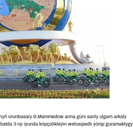
gynyň orunbasary B.Mämmedow anna güni sanly ulgam arkaly
abatda 3-nji iýunda köpçülikleýin welosipedli ýörişi guramaklyg