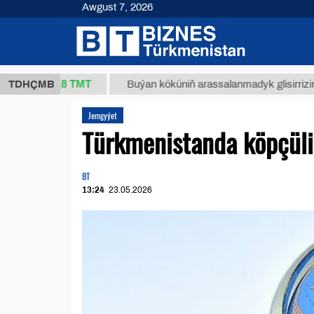
Awgust 7, 2026
37,8 ТМТ
.)
TDHÇMB
Buýan köküniň arassalanmadyk glisirrizin turşus
Jemgyýet
Türkmenistanda köpçülik
BT
13:24
23.05.2026