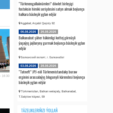
“Türkmengallaönümleri” döwlet birleşigi
fostoksin himiki serişdesini satyn almak boýunça
halkara bäsleşik yglan edýär
Aşgabat, Arçabil Şaýoly 92
06.08.2026
26.08.2026
Balkanabat şäher häkimligi kottej görnüşli
ýaşaýyş jaýlaryny gurmak boýunça bäsleşik yglan
edýär
Балканский велаят, г. Балканабат
03.08.2026
28.08.2026
“Tatneft” JPJ-niň Türkmenistandaky buraw
erginini arassalaýyş blogunyň kärendesi boýunça
- 16:30
bäsleşik yglan edýär
Türkmenistan, Balkan welaýaty, Balkanabat,
T.Satylow köçesi, 59
TÄZELIKLERIŇIZI ÝOLLAŇ