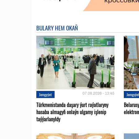
BULARY HEM OKAŇ
07.08.2026 - 13:45
Jemgyýet
Jemgyýe
Türkmenistanda daşary ýurt raýatlaryny
Belarus
hasaba almagyň onlaýn ulgamy işlenip
elektro
taýýarlanyldy