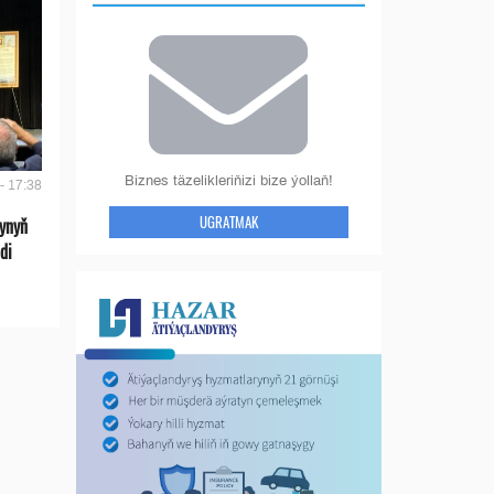
Biznes täzelikleriňizi bize ýollaň!
- 17:38
UGRATMAK
ynyň
di