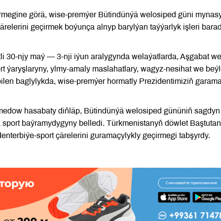
megine görä, wise-premýer Bütindünýä welosiped güni mynasy
relerini geçirmek boýunça alnyp barylýan taýýarlyk işleri bara
tli 30-njy maý — 3-nji iýun aralygynda welaýatlarda, Aşgabat w
ort ýaryşlaryny, ylmy-amaly maslahatlary, wagyz-nesihat we beýl
bilen baglylykda, wise-premýer hormatly Prezidentimiziň gara
medow hasabaty diňläp, Bütindünýä welosiped gününiň sagdyn
 sport baýramydygyny belledi. Türkmenistanyň döwlet Baştuta
nterbiýe-sport çärelerini guramaçylykly geçirmegi tabşyrdy.