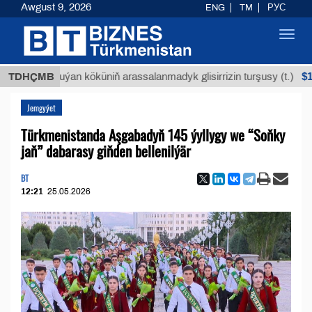
Awgust 9, 2026
ENG
TM
РУС
Toggl
navig
$12935,
TDHÇMB
Buýan köküniň arassalanmadyk glisirrizin turşusy (t.)
Jemgyýet
Türkmenistanda Aşgabadyň 145 ýyllygy we “Soňky
jaň” dabarasy giňden bellenilýär
BT
12:21
25.05.2026