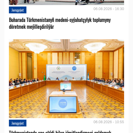
06.08.2026 - 16:30
Jemgyýet
Buharada Türkmenistanyň medeni-syýahatçylyk toplumyny
döretmek meýilleşdirilýär
06.08.2026 - 10:55
Jemgyýet
Türkmenistanda ene süýdi bilen iýmitlendirmegi goldamak