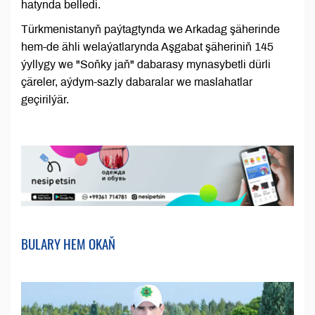
hatynda belledi.
Türkmenistanyň paýtagtynda we Arkadag şäherinde
hem-de ähli welaýatlarynda Aşgabat şäheriniň 145
ýyllygy we "Soňky jaň" dabarasy mynasybetli dürli
çäreler, aýdym-sazly dabaralar we maslahatlar
geçirilýär.
BULARY HEM OKAŇ