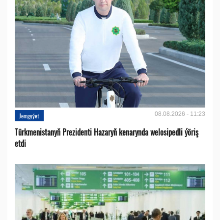
08.08.2026 - 11:23
Jemgyýet
Türkmenistanyň Prezidenti Hazaryň kenarynda welosipedli ýöriş
etdi