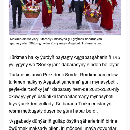
Mekdep okuwçylary Bitaraplyk binasyna gül goýmak dabarasyna
gatnaşýarlar, 2026-njy ýylyň 25-nji maýy, Aşgabat, Türkmenistan.
Türkmen halky ýurdyň paýtagty Aşgabat şäheriniň 145
ýyllygyny we "Soňky jaň" dabarasyny giňden belleýär.
Türkmenistanyň Prezidenti Serdar Berdimuhamedow
türkmen halkyny Aşgabat şäheriniň güni mynasybetli,
şeýle-de “Soňky jaň” dabarasy hem-de 2025-2026-njy
okuw ýylynyň üstünlikli tamamlanmagy mynasybetli
tüýs ýürekden gutlady. Bu barada Türkmenistanyň
resmi metbugaty duşenbe güni habar berdi.
“Aşgabady dünýäniň gülläp ösýän şäherleriniň birine
öwürmek maksady bilen, iri möçberli maýa goýumlar