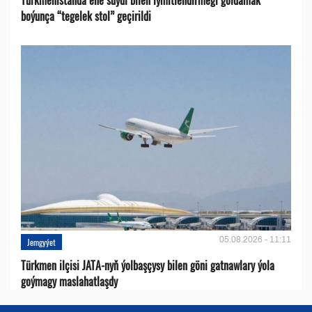
boýunça “tegelek stol” geçirildi
05.08.2026 - 11:11
Jemgyýet
Türkmen ilçisi JATA-nyň ýolbaşçysy bilen göni gatnawlary ýola
goýmagy maslahatlaşdy