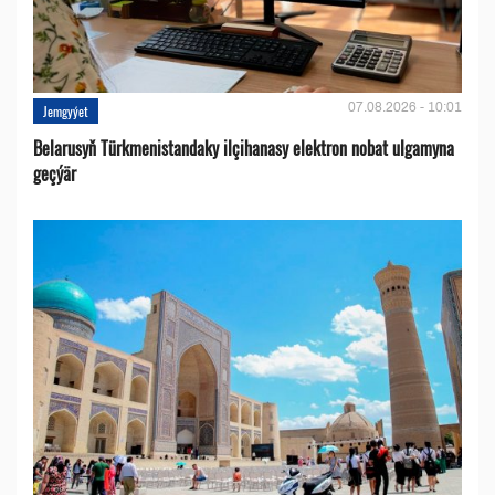
07.08.2026 - 10:01
Jemgyýet
Belarusyň Türkmenistandaky ilçihanasy elektron nobat ulgamyna
geçýär