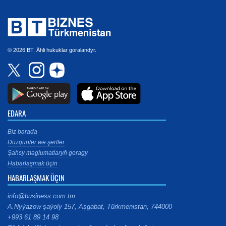
© 2026 BT. Ähli hukuklar goralandyr.
EDARA
Biz barada
Düzgünler we şertler
Şahsy maglumatlaryň goragy
Habarlaşmak üçin
HABARLAŞMAK ÜÇIN
info@business.com.tm
A.Nyýazow şaýoly 157, Aşgabat, Türkmenistan, 744000
+993 61 89 14 98