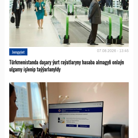
07.08.2026 - 13:45
Jemgyýet
Türkmenistanda daşary ýurt raýatlaryny hasaba almagyň onlaýn
ulgamy işlenip taýýarlanyldy