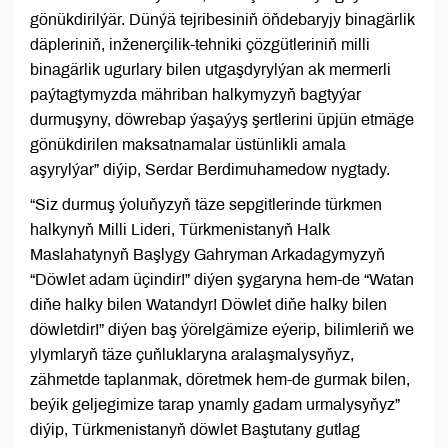
gönükdirilýär. Dünýä tejribesiniň öňdebaryjy binagärlik
däpleriniň, inženerçilik-tehniki çözgütleriniň milli
binagärlik ugurlary bilen utgaşdyrylýan ak mermerli
paýtagtymyzda mähriban halkymyzyň bagtyýar
durmuşyny, döwrebap ýaşaýyş şertlerini üpjün etmäge
gönükdirilen maksatnamalar üstünlikli amala
aşyrylýar” diýip, Serdar Berdimuhamedow nygtady.
“Siz durmuş ýoluňyzyň täze sepgitlerinde türkmen
halkynyň Milli Lideri, Türkmenistanyň Halk
Maslahatynyň Başlygy Gahryman Arkadagymyzyň
“Döwlet adam üçindir!” diýen şygaryna hem-de “Watan
diňe halky bilen Watandyr! Döwlet diňe halky bilen
döwletdir!” diýen baş ýörelgämize eýerip, bilimleriň we
ylymlaryň täze çuňluklaryna aralaşmalysyňyz,
zähmetde taplanmak, döretmek hem-de gurmak bilen,
beýik geljegimize tarap ynamly gadam urmalysyňyz”
diýip, Türkmenistanyň döwlet Baştutany gutlag