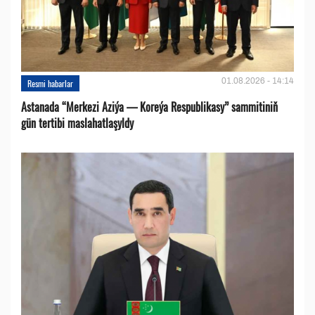
01.08.2026 - 14:14
Resmi habarlar
Astanada “Merkezi Aziýa — Koreýa Respublikasy” sammitiniň
gün tertibi maslahatlaşyldy