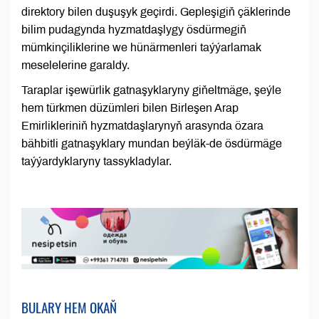
direktory bilen duşuşyk geçirdi. Gepleşigiň çäklerinde
bilim pudagynda hyzmatdaşlygy ösdürmegiň
mümkinçiliklerine we hünärmenleri taýýarlamak
meselelerine garaldy.
Taraplar işewürlik gatnaşyklaryny giňeltmäge, şeýle
hem türkmen düzümleri bilen Birleşen Arap
Emirlikleriniň hyzmatdaşlarynyň arasynda özara
bähbitli gatnaşyklary mundan beýläk-de ösdürmäge
taýýardyklaryny tassykladylar.
BULARY HEM OKAŇ