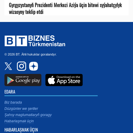
Gyrgyzystanyň Prezidenti Merkezi Aziýa üçin bitewi syýahatçylyk
wizasyny teklip etdi
© 2026 BT. Ähli hukuklar goralandyr.
EDARA
Biz barada
Düzgünler we şertler
Şahsy maglumatlaryň goragy
Habarlaşmak üçin
HABARLAŞMAK ÜÇIN