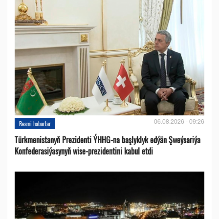
06.08.2026 - 09:26
Resmi habarlar
Türkmenistanyň Prezidenti ÝHHG-na başlyklyk edýän Şweýsariýa
Konfederasiýasynyň wise-prezidentini kabul etdi