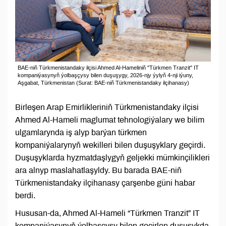
BAE-niň Türkmenistandaky ilçisi Ahmed Al-Hameliniň "Türkmen Tranzit" IT
kompaniýasynyň ýolbaşçysy bilen duşuşygy, 2026-njy ýylyň 4-nji iýuny,
Aşgabat, Türkmenistan (Surat: BAE-niň Türkmenistandaky ilçihanasy)
Birleşen Arap Emirlikleriniň Türkmenistandaky ilçisi
Ahmed Al-Hameli maglumat tehnologiýalary we bilim
ulgamlarynda iş alyp barýan türkmen
kompaniýalarynyň wekilleri bilen duşuşyklary geçirdi.
Duşuşyklarda hyzmatdaşlygyň geljekki mümkinçilikleri
ara alnyp maslahatlaşyldy. Bu barada BAE-niň
Türkmenistandaky ilçihanasy çarşenbe güni habar
berdi.
Hususan-da, Ahmed Al-Hameli “Türkmen Tranzit” IT
kompaniýasynyň ýolbaşçysy bilen geçirlen duşuşykda