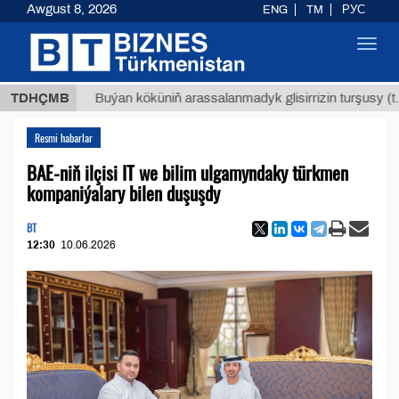
Awgust 8, 2026
ENG
TM
РУС
Toggl
navig
$1293
TDHÇMB
Buýan köküniň arassalanmadyk glisirrizin turşusy (t.)
Resmi habarlar
BAE-niň ilçisi IT we bilim ulgamyndaky türkmen
kompaniýalary bilen duşuşdy
BT
12:30
10.06.2026