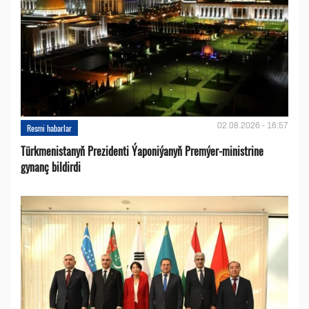
02.08.2026 - 16:57
Resmi habarlar
Türkmenistanyň Prezidenti Ýaponiýanyň Premýer-ministrine
gynanç bildirdi