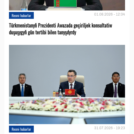
01.08.2026 - 12:04
Resmi habarlar
Türkmenistanyň Prezidenti Awazada geçiriljek konsultatiw
duşuşygyň gün tertibi bilen tanyşdyrdy
31.07.2026 - 19:23
Resmi habarlar