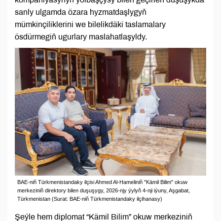
sanly ulgamda özara hyzmatdaşlygyň
mümkinçiliklerini we bilelikdäki taslamalary
ösdürmegiň ugurlary maslahatlaşyldy.
BAE-niň Türkmenistandaky ilçisi Ahmed Al-Hameliniň "Kämil Bilim" okuw
merkeziniň direktory bilen duşuşygy, 2026-njy ýylyň 4-nji iýuny, Aşgabat,
Türkmenistan (Surat: BAE-niň Türkmenistandaky ilçihanasy)
Şeýle hem diplomat “Kämil Bilim” okuw merkeziniň