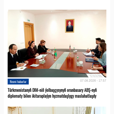
07.08.2026 - 17:57
Resmi habarlar
Türkmenistanyň DIM-niň ýolbaşçysynyň orunbasary ABŞ-nyň
diplomaty bilen ikitaraplaýyn hyzmatdaşlygy maslahatlaşdy