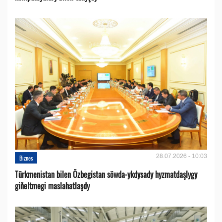
28.07.2026 - 10:03
Biznes
Türkmenistan bilen Özbegistan söwda-ykdysady hyzmatdaşlygy
giňeltmegi maslahatlaşdy