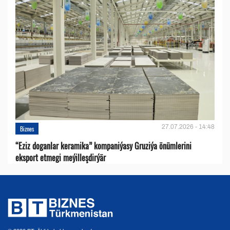
27.07.2026 - 14:48
Biznes
“Eziz doganlar keramika” kompaniýasy Gruziýa önümlerini
eksport etmegi meýilleşdirýär