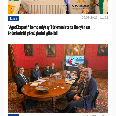
05.08.2026 - 11:02
Biznes
“AgroEksport” kompaniýasy Türkmenistana iberýän un
önümleriniň görnüşlerini giňeltdi