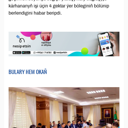
kärhananyň işi üçin 4 gektar ýer böleginiň bölünip
berlendigini habar beripdi.
BULARY HEM OKAŇ