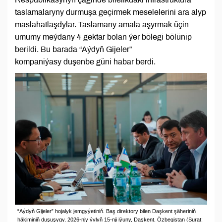
taslamalaryny durmuşa geçirmek meselelerini ara alyp
maslahatlaşdylar. Taslamany amala aşyrmak üçin
umumy meýdany 4 gektar bolan ýer bölegi bölünip
berildi. Bu barada “Aýdyň Gijeler”
kompaniýasy duşenbe güni habar berdi.
“Aýdyň Gijeler” hojalyk jemgyýetiniň. Baş direktory bilen Daşkent şäheriniň
häkiminiň duşuşygy, 2026-njy ýylyň 15-nji iýuny, Daşkent, Özbegistan (Surat: