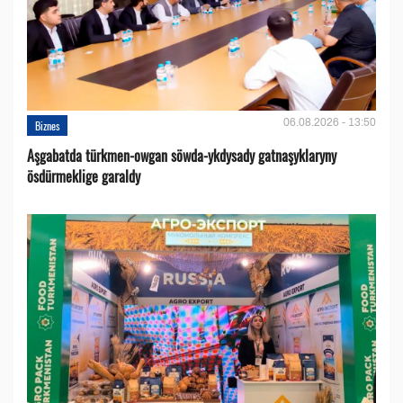
06.08.2026 - 13:50
Biznes
Aşgabatda türkmen-owgan söwda-ykdysady gatnaşyklaryny
ösdürmeklige garaldy