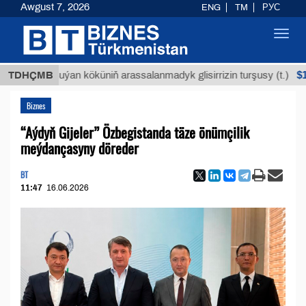
Awgust 7, 2026
ENG
TM
РУС
Toggl
navig
$12935,18
TDHÇMB
Buýan köküniň arassalanmadyk glisirrizin turşusy (t.)
Biznes
“Aýdyň Gijeler” Özbegistanda täze önümçilik
meýdançasyny döreder
BT
11:47
16.06.2026