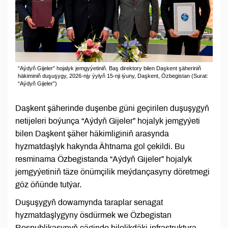
“Aýdyň Gijeler” hojalyk jemgyýetiniň. Baş direktory bilen Daşkent şäheriniň
häkiminiň duşuşygy, 2026-njy ýylyň 15-nji iýuny, Daşkent, Özbegistan (Surat:
“Aýdyň Gijeler”)
Daşkent şäherinde duşenbe güni geçirilen duşuşygyň
netijeleri boýunça “Aýdyň Gijeler” hojalyk jemgyýeti
bilen Daşkent şäher häkimliginiň arasynda
hyzmatdaşlyk hakynda Ähtnama gol çekildi. Bu
resminama Özbegistanda “Aýdyň Gijeler” hojalyk
jemgyýetiniň täze önümçilik meýdançasyny döretmegi
göz öňünde tutýar.
Duşuşygyň dowamynda taraplar senagat
hyzmatdaşlygyny ösdürmek we Özbegistan
Respublikasynyň çäginde bilelikdäki infrastruktura