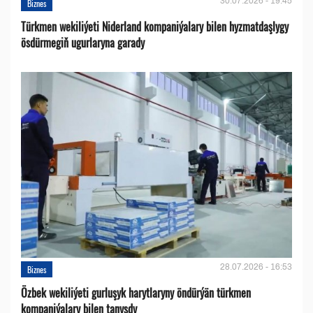
30.07.2026 - 19:45
Biznes
Türkmen wekiliýeti Niderland kompaniýalary bilen hyzmatdaşlygy
ösdürmegiň ugurlaryna garady
28.07.2026 - 16:53
Biznes
Özbek wekiliýeti gurluşyk harytlaryny öndürýän türkmen
kompaniýalary bilen tanyşdy