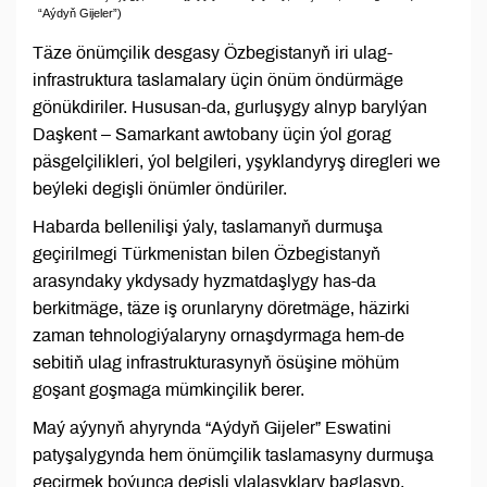
“Aýdyň Gijeler”)
Täze önümçilik desgasy Özbegistanyň iri ulag-
infrastruktura taslamalary üçin önüm öndürmäge
gönükdiriler. Hususan-da, gurluşygy alnyp barylýan
Daşkent – Samarkant awtobany üçin ýol gorag
päsgelçilikleri, ýol belgileri, yşyklandyryş diregleri we
beýleki degişli önümler öndüriler.
Habarda bellenilişi ýaly, taslamanyň durmuşa
geçirilmegi Türkmenistan bilen Özbegistanyň
arasyndaky ykdysady hyzmatdaşlygy has-da
berkitmäge, täze iş orunlaryny döretmäge, häzirki
zaman tehnologiýalaryny ornaşdyrmaga hem-de
sebitiň ulag infrastrukturasynyň ösüşine möhüm
goşant goşmaga mümkinçilik berer.
Maý aýynyň ahyrynda “Aýdyň Gijeler” Eswatini
patyşalygynda hem önümçilik taslamasyny durmuşa
geçirmek boýunça degişli ylalaşyklary baglaşyp,