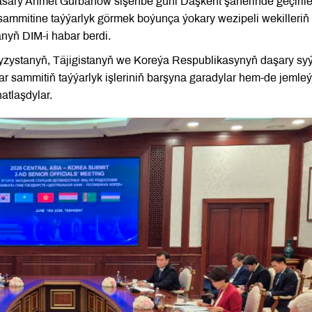
basary Ahmet Gurbanow sişenbe güni Daşkent şäherinde geçiril
sammitine taýýarlyk görmek boýunça ýokary wezipeli wekilleriň i
nyň DIM-i habar berdi.
zystanyň, Täjigistanyň we Koreýa Respublikasynyň daşary sy
ar sammitiň taýýarlyk işleriniň barşyna garadylar hem-de jemleý
atlaşdylar.