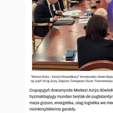
“Merkezi Aziýa – Koreýa Respublikasy” formatyndaky döwlet Baştutanl
njy ýylyň 16-njy iýuny, Daşkent, Özbegistan (Surat: Türkmenistany
Duşuşygyň dowamynda Merkezi Aziýa döwletle
hyzmatdaşlygy mundan beýläk-de pugtalandyrm
maýa goýum, energetika, ulag-logistika we me
mümkinçiliklerine garaldy.