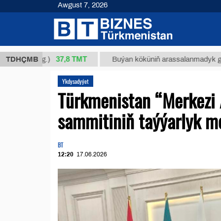
Awgust 7, 2026
37,8 ТМТ
kg.)
TDHÇMB
Buýan köküniň arassalanmadyk glisirrizin turş
Ykdysadyýet
Türkmenistan “Merkezi 
sammitiniň taýýarlyk me
BT
12:20
17.06.2026