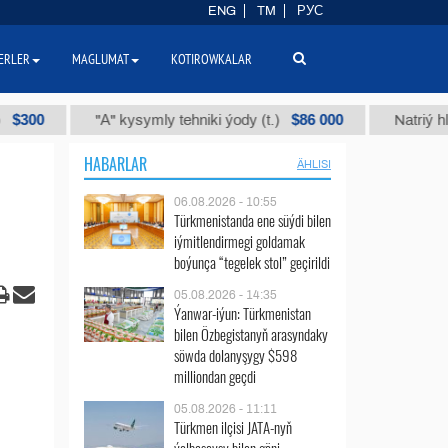
ENG
TM
РУС
ERLER
MAGLUMAT
KOTIROWKALAR
$86 000
"А" kysymly tehniki ýody (t.)
Natriý hlorly (nahar d
HABARLAR
ÄHLISI
06.08.2026 - 10:55
Türkmenistanda ene süýdi bilen
iýmitlendirmegi goldamak
boýunça “tegelek stol” geçirildi
05.08.2026 - 14:35
Ýanwar-iýun: Türkmenistan
bilen Özbegistanyň arasyndaky
söwda dolanyşygy $598
milliondan geçdi
05.08.2026 - 11:11
Türkmen ilçisi JATA-nyň