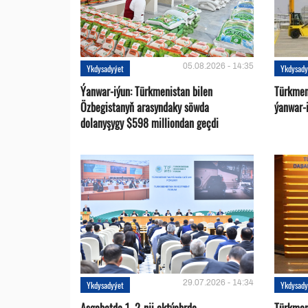
05.08.2026 - 14:35
Ykdysadyýet
Ykdysady
Ýanwar-iýun: Türkmenistan bilen
Türkmen
Özbegistanyň arasyndaky söwda
ýanwar-i
dolanyşygy $598 milliondan geçdi
29.07.2026 - 14:34
Ykdysadyýet
Ykdysady