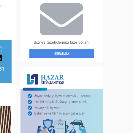
ni
i
Biznes täzelikleriňizi bize ýollaň!
UGRATMAK