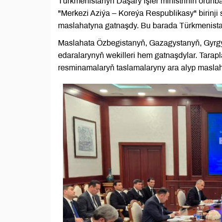
Türkmenistanyň Daşary işler ministriniň orun
"Merkezi Aziýa – Koreýa Respublikasy" birinji 
maslahatyna gatnaşdy. Bu barada Türkmenista
Maslahata Özbegistanyň, Gazagystanyň, Gyrgy
edaralarynyň wekilleri hem gatnaşdylar. Tarapl
resminamalaryň taslamalaryny ara alyp maslah