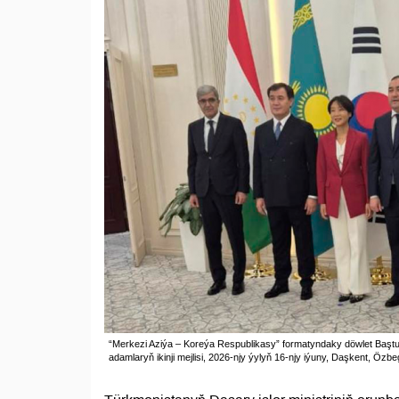
“Merkezi Aziýa – Koreýa Respublikasy” formatyndaky döwlet Baştuta
adamlaryň ikinji mejlisi, 2026-njy ýylyň 16-njy iýuny, Daşkent, Özb