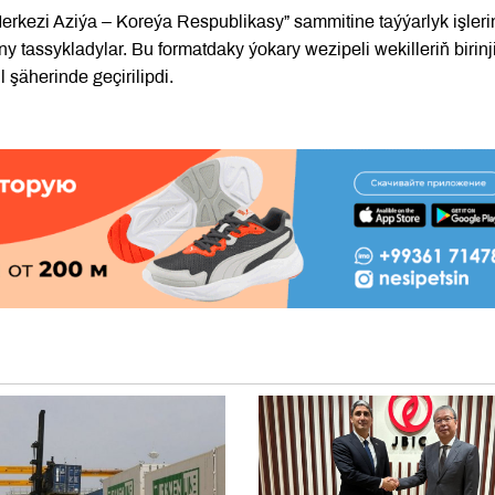
“Merkezi Aziýa – Koreýa Respublikasy” sammitine taýýarlyk işleri
tassykladylar. Bu formatdaky ýokary wezipeli wekilleriň birinj
 şäherinde geçirilipdi.