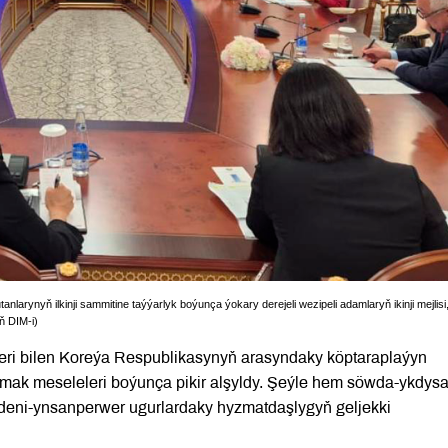
arynyň ilkinji sammitine taýýarlyk boýunça ýokary derejeli wezipeli adamlaryň ikinji mejlisi
ň DIM-i)
ri bilen Koreýa Respublikasynyň arasyndaky köptaraplaýyn
ak meseleleri boýunça pikir alşyldy. Şeýle hem söwda-ykdysa
deni-ynsanperwer ugurlardaky hyzmatdaşlygyň geljekki