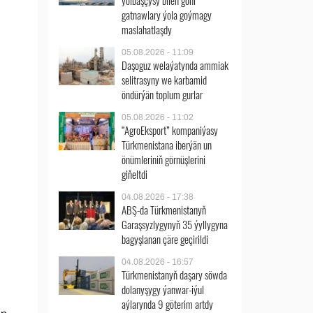
ýolbaşçysy bilen göni
gatnawlary ýola goýmagy
maslahatlaşdy
05.08.2026 - 11:09
Daşoguz welaýatynda ammiak
selitrasyny we karbamid
öndürýän toplum gurlar
05.08.2026 - 11:02
“AgroEksport” kompaniýasy
Türkmenistana iberýän un
önümleriniň görnüşlerini
giňeltdi
04.08.2026 - 17:38
ABŞ-da Türkmenistanyň
Garaşsyzlygynyň 35 ýyllygyna
bagyşlanan çäre geçirildi
04.08.2026 - 16:57
Türkmenistanyň daşary söwda
dolanyşygy ýanwar-iýul
aýlarynda 9 göterim artdy