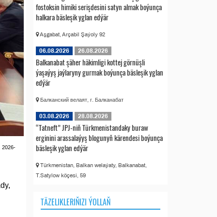
fostoksin himiki serişdesini satyn almak boýunça
halkara bäsleşik yglan edýär
Aşgabat, Arçabil Şaýoly 92
06.08.2026
26.08.2026
Balkanabat şäher häkimligi kottej görnüşli
ýaşaýyş jaýlaryny gurmak boýunça bäsleşik yglan
edýär
Балканский велаят, г. Балканабат
03.08.2026
28.08.2026
“Tatneft” JPJ-niň Türkmenistandaky buraw
erginini arassalaýyş blogunyň kärendesi boýunça
bäsleşik yglan edýär
, 2026-
Türkmenistan, Balkan welaýaty, Balkanabat,
T.Satylow köçesi, 59
dy,
TÄZELIKLERIŇIZI ÝOLLAŇ