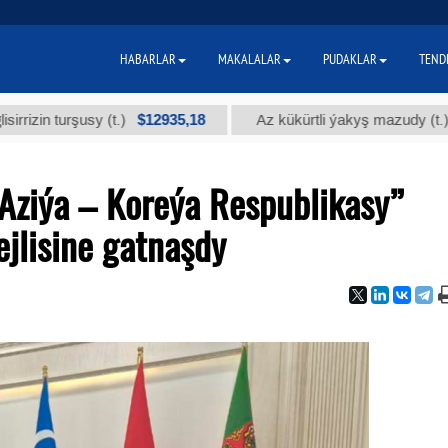
HABARLAR
MAKALALAR
PUDAKLAR
TEND
$12935,18
$300
usy (t.)
Az kükürtli ýakyş mazudy (t.)
Aziýa – Koreýa Respublikasy”
jlisine gatnaşdy