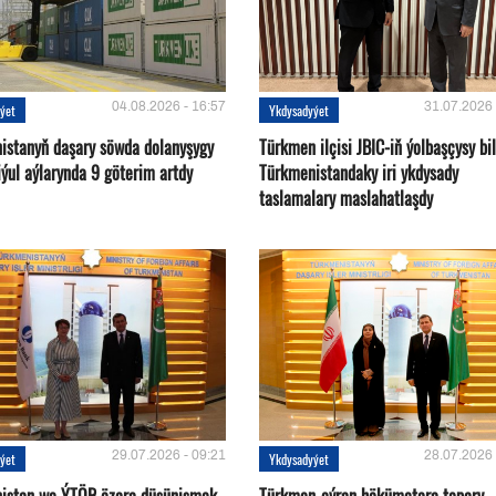
04.08.2026 - 16:57
31.07.2026 
ýet
Ykdysadyýet
istanyň daşary söwda dolanyşygy
Türkmen ilçisi JBIC-iň ýolbaşçysy bi
ýul aýlarynda 9 göterim artdy
Türkmenistandaky iri ykdysady
taslamalary maslahatlaşdy
29.07.2026 - 09:21
28.07.2026 
ýet
Ykdysadyýet