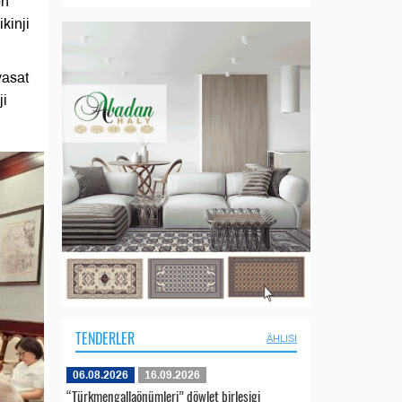
en
kinji
ýasat
ji
TENDERLER
ÄHLISI
06.08.2026
16.09.2026
“Türkmengallaönümleri” döwlet birleşigi