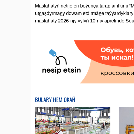
Maslahatyň netijeleri boýunça taraplar ilkinji 
utgaşdyrmagy dowam etdirmäge taýýardyklaryny 
maslahaty 2026-njy ýylyň 10-njy aprelinde Seul
BULARY HEM OKAŇ