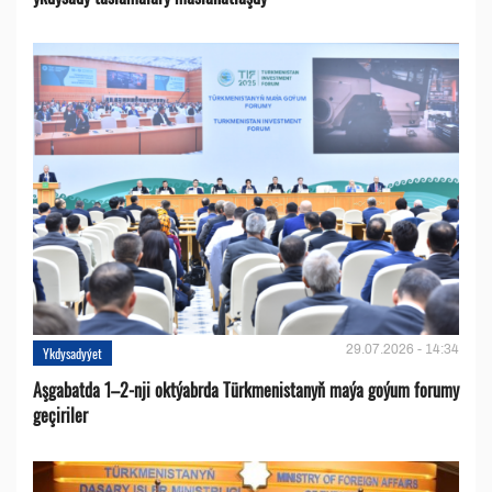
29.07.2026 - 14:34
Ykdysadyýet
Aşgabatda 1–2-nji oktýabrda Türkmenistanyň maýa goýum forumy
geçiriler