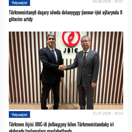
04.08.2026 - 16:57
Ykdysadyýet
Türkmenistanyň daşary söwda dolanyşygy ýanwar-iýul aýlarynda 9
göterim artdy
31.07.2026 - 16:53
Ykdysadyýet
Türkmen ilçisi JBIC-iň ýolbaşçysy bilen Türkmenistandaky iri
ykdysady taslamalary maslahatlaşdy