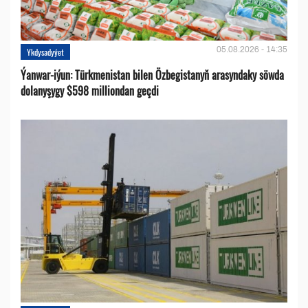
05.08.2026 - 14:35
Ykdysadyýet
Ýanwar-iýun: Türkmenistan bilen Özbegistanyň arasyndaky söwda
dolanyşygy $598 milliondan geçdi