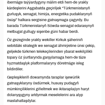
ibermäge taýýardygyny mälim etdi hem-de yrakly
kärdeşlerini Aşgabatda geçiriljek “Türkmenistanyň
gurluşyk, senagat, himiýa, energetika pudaklarynyň
ösüşi” halkara sergisine gatnaşmaga çagyrdy. Bu
barada Türkmenistanyň Söwda-senagat edarasynyň
metbugat gullugy sişenbe güni habar berdi.
Öz gezeginde yrakly wekiller Kirkuk şäheriniň
sebitdäki strategik we senagat ähmiýetine ünsi çekip,
geljekde türkmen telekeçilerinden ybarat wekilçilikli
topary öz ýurtlarynda garşylamaga hem-de täze
hyzmatdaşlyk platformalaryny döretmäge isleg
bildirdiler.
Gepleşikleriň dowamynda taraplar işewürlik
gatnaşyklaryny ösdürmek, hususy pudagyň
mümkinçiliklerini giňeltmek we ikitaraplaýyn haryt
dolanyşygyny artdyrmak meselelerini ara alyp
maslahatlaşdylar.