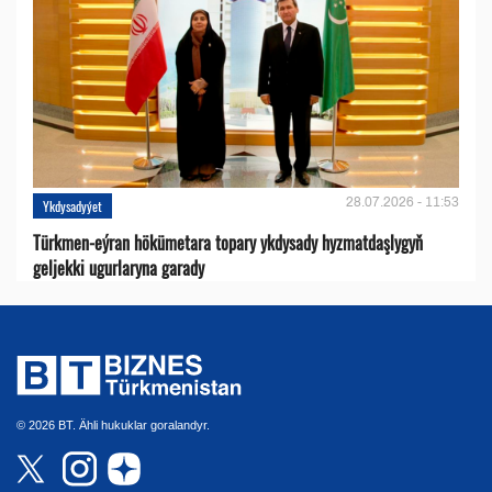
28.07.2026 - 11:53
Ykdysadyýet
Türkmen-eýran hökümetara topary ykdysady hyzmatdaşlygyň
geljekki ugurlaryna garady
© 2026 BT. Ähli hukuklar goralandyr.