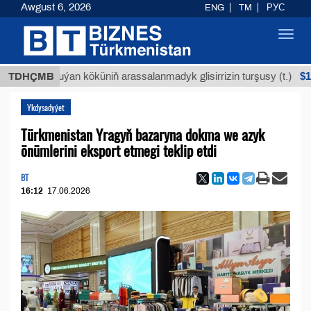
Awgust 6, 2026
ENG
TM
РУС
Toggl
navig
$12935,18
TDHÇMB
Buýan köküniň arassalanmadyk glisirrizin turşusy (t.)
Ykdysadyýet
Türkmenistan Yragyň bazaryna dokma we azyk
önümlerini eksport etmegi teklip etdi
BT
16:12
17.06.2026