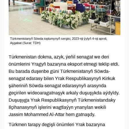
Türkmenistanyň Söwda toplumynyň sergisi, 2023-nji ýylyň 4-nji apreli,
Aşgabat (Surat: TDH)
Türkmenistan dokma, azyk, ýeňil senagat we deri
önümlerini Yragyň bazaryna eksport etmegi teklip etdi.
Bu barada duşenbe güni Türkmenistanyň Söwda-
senagat edarasy bilen Yrak Respublikasynyň Kirkuk
şäheriniň Söwda-senagat edarasynyň arasynda
geçirilen wideoaragatnaşyk arkaly duşuşykda aýdyldy.
Duşuşyga Yrak Respublikasynyň Türkmenistandaky
Ilçihanasynyň işlerini wagtlaýyn ynanylan wekili
Jassim Mohammed Al-Attar hem gatnaşdy.
Türkmen tarapy degişli önümleri Yrak bazaryna