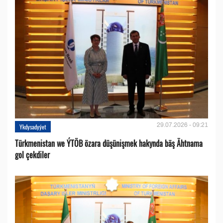
29.07.2026 - 09:21
Ykdysadyýet
Türkmenistan we ÝTÖB özara düşünişmek hakynda bäş Ähtnama
gol çekdiler