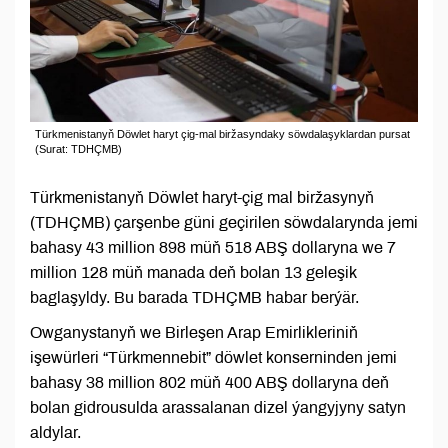
Türkmenistanyň Döwlet haryt çig-mal biržasyndaky söwdalaşyklardan pursat
(Surat: TDHÇMB)
Türkmenistanyň Döwlet haryt-çig mal biržasynyň
(TDHÇMB) çarşenbe güni geçirilen söwdalarynda jemi
bahasy 43 million 898 müň 518 ABŞ dollaryna we 7
million 128 müň manada deň bolan 13 geleşik
baglaşyldy. Bu barada TDHÇMB habar berýär.
Owganystanyň we Birleşen Arap Emirlikleriniň
işewürleri “Türkmennebit” döwlet konserninden jemi
bahasy 38 million 802 müň 400 ABŞ dollaryna deň
bolan gidrousulda arassalanan dizel ýangyjyny satyn
aldylar.