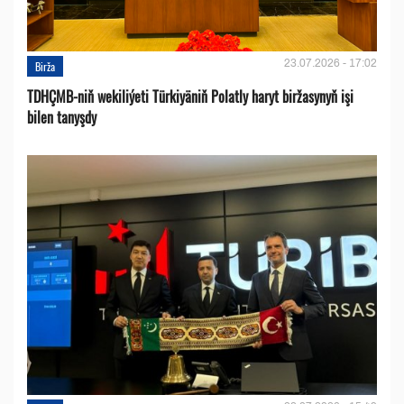
23.07.2026 - 17:02
Birža
TDHÇMB-niň wekiliýeti Türkiyäniň Polatly haryt biržasynyň işi
bilen tanyşdy