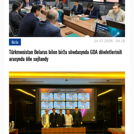
24.07.2026 - 09:18
Birža
Türkmenistan Belarus bilen birža söwdasynda GDA döwletleriniň
arasynda öňe saýlandy