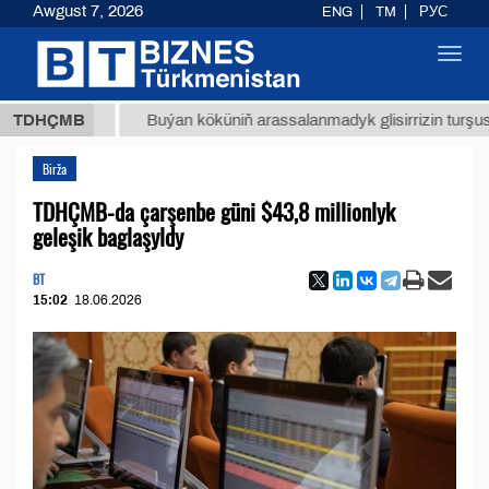
Awgust 7, 2026
ENG
TM
РУС
Toggl
navig
 ТМТ
$
TDHÇMB
Buýan köküniň arassalanmadyk glisirrizin turşusy (t.)
Birža
TDHÇMB-da çarşenbe güni $43,8 millionlyk
geleşik baglaşyldy
BT
15:02
18.06.2026