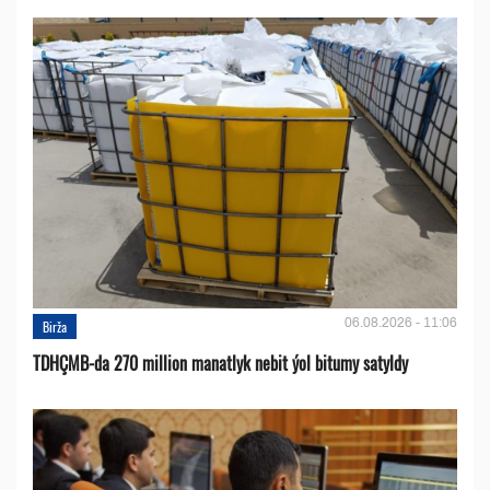
06.08.2026 - 11:06
Birža
TDHÇMB-da 270 million manatlyk nebit ýol bitumy satyldy