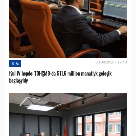
03.08.2026 - 12:48
Birža
Iýul IV hepde: TDHÇMB-da 511,6 million manatlyk geleşik
baglaşyldy