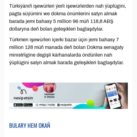
Türkiýäniň işewürleri ýerli işewürlerden nah ýüplügini,
pagta süýümini we dokma önümlerini satyn almak
barada jemi bahasy 5 million 96 müň 118,8 ABŞ
dollaryna deň bolan geleşikleri baglaşdylar.
Türkmen işewürleri içerki bazar üçin jemi bahasy 7
million 128 müň manada deň bolan Dokma senagaty
ministrligine degişli kärhanalarda öndürilen nah
ýüplügini satyn almak barada geleşikleri baglaşdylar.
BULARY HEM OKAŇ