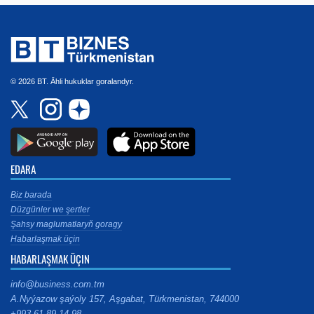
© 2026 BT. Ähli hukuklar goralandyr.
EDARA
Biz barada
Düzgünler we şertler
Şahsy maglumatlaryň goragy
Habarlaşmak üçin
HABARLAŞMAK ÜÇIN
info@business.com.tm
A.Nyýazow şaýoly 157, Aşgabat, Türkmenistan, 744000
+993 61 89 14 98