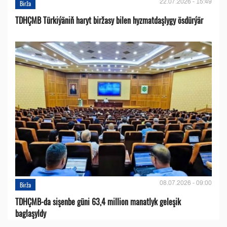
22.07.2026 - 15:49
Birža
TDHÇMB Türkiýäniň haryt biržasy bilen hyzmatdaşlygy ösdürýär
08.07.2026 - 09:00
Birža
TDHÇMB-da sişenbe güni 63,4 million manatlyk geleşik
baglaşyldy