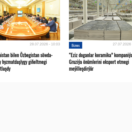
28.07.2026 - 10:03
27.07.2026 
Biznes
istan bilen Özbegistan söwda-
“Eziz doganlar keramika” kompaniý
y hyzmatdaşlygy giňeltmegi
Gruziýa önümlerini eksport etmegi
tlaşdy
meýilleşdirýär