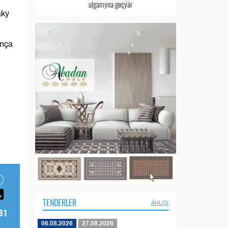
ulgamyna geçýär
aky
unça
TENDERLER
ÄHLISI
06.08.2026
27.08.2026