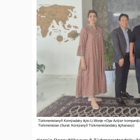
Türkmenistanyň Koreýadaky ilçisi Li Wonje «Ojar Aziýa» kompaniýa
Türkmenistan (Surat: Koreýanyň Türkmenistandaky ilçihanasy)