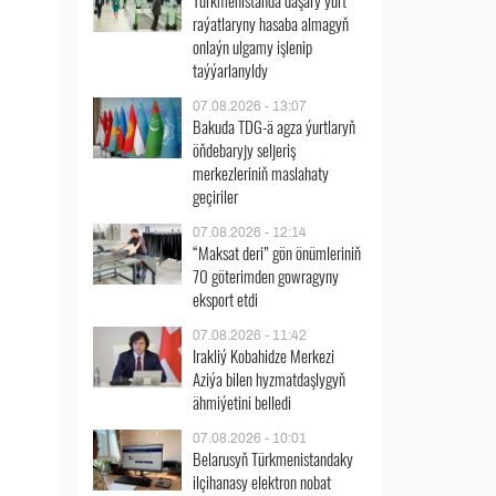
Türkmenistanda daşary ýurt
raýatlaryny hasaba almagyň
onlaýn ulgamy işlenip
taýýarlanyldy
07.08.2026 - 13:07
Bakuda TDG-ä agza ýurtlaryň
öňdebaryjy seljeriş
merkezleriniň maslahaty
geçiriler
07.08.2026 - 12:14
“Maksat deri” gön önümleriniň
70 göterimden gowragyny
eksport etdi
07.08.2026 - 11:42
Irakliý Kobahidze Merkezi
Aziýa bilen hyzmatdaşlygyň
ähmiýetini belledi
07.08.2026 - 10:01
Belarusyň Türkmenistandaky
ilçihanasy elektron nobat