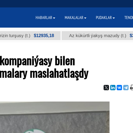
HABARLAR
MAKALALAR
PUDAKLAR
TEND
$12935,18
$300
usy (t.)
Az kükürtli ýakyş mazudy (t.)
" kompaniýasy bilen
malary maslahatlaşdy