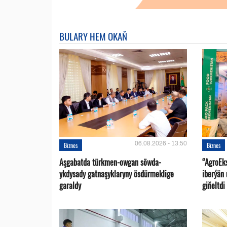
BULARY HEM OKAŇ
06.08.2026 - 13:50
Biznes
Biznes
Aşgabatda türkmen-owgan söwda-
“AgroEk
ykdysady gatnaşyklaryny ösdürmeklige
iberýän 
garaldy
giňeltdi