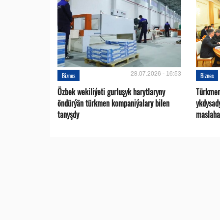
28.07.2026 - 16:53
Biznes
Biznes
Özbek wekiliýeti gurluşyk harytlaryny
Türkmen
öndürýän türkmen kompaniýalary bilen
ykdysad
tanyşdy
maslaha