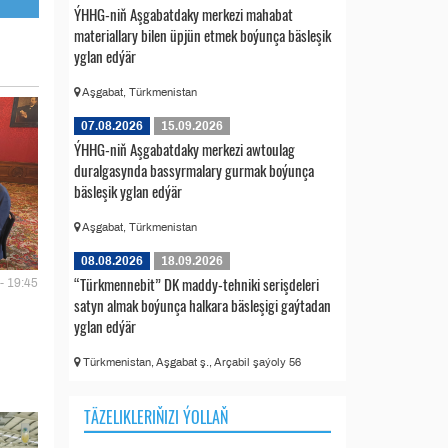
ÝHHG-niň Aşgabatdaky merkezi mahabat
materiallary bilen üpjün etmek boýunça bäsleşik
yglan edýär
Aşgabat, Türkmenistan
07.08.2026
15.09.2026
ÝHHG-niň Aşgabatdaky merkezi awtoulag
duralgasynda bassyrmalary gurmak boýunça
bäsleşik yglan edýär
Aşgabat, Türkmenistan
08.08.2026
18.09.2026
“Türkmennebit” DK maddy-tehniki serişdeleri
- 19:45
satyn almak boýunça halkara bäsleşigi gaýtadan
yglan edýär
Türkmenistan, Aşgabat ş., Arçabil şaýoly 56
TÄZELIKLERIŇIZI ÝOLLAŇ