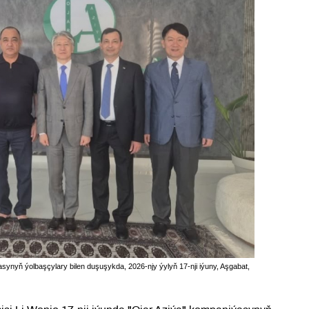
synyň ýolbaşçylary bilen duşuşykda, 2026-njy ýylyň 17-nji iýuny, Aşgabat,