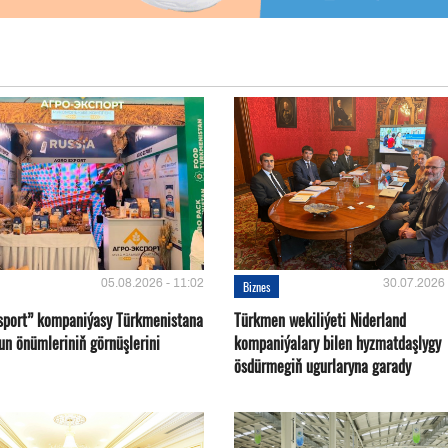
05.08.2026 - 11:02
30.07.2026 
Biznes
sport” kompaniýasy Türkmenistana
Türkmen wekiliýeti Niderland
un önümleriniň görnüşlerini
kompaniýalary bilen hyzmatdaşlygy
ösdürmegiň ugurlaryna garady