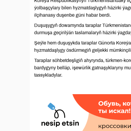
Koreýa Respublikasynyň Türkmenistandaky ilçi
ýolbaşçylary bilen hyzmatdaşlygyň häzirki ýa
ilçihanasy duşenbe güni habar berdi.
Duşuşygyň dowamynda taraplar Türkmenistand
durmuşa geçirilýän taslamalaryň häzirki ýagda
Şeýle hem duşuşykda taraplar Günorta Koreýa
hyzmatdaşlygy ösdürmegiň geljekki mümkinçilik
Taraplar söhbetdeşligiň ahyrynda, türkmen-kore
bardygyny belläp, işewürlik gatnaşyklaryny m
tassykladylar.