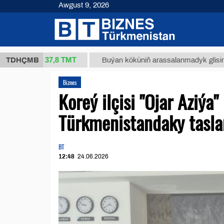
Awgust 9, 2026
37,8 ТМТ
kg.)
TDHÇMB
Buýan köküniň arassalanmadyk glisirrizin turş
Biznes
Koreý ilçisi "Ojar Aziýa
Türkmenistandaky tasla
BT
12:48
24.06.2026