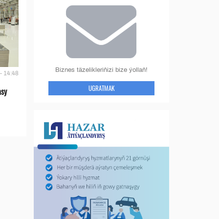
Biznes täzelikleriňizi bize ýollaň!
- 14:48
UGRATMAK
asy