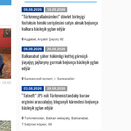
06.08.2026
16.09.2026
“Türkmengallaönümleri” döwlet birleşigi
fostoksin himiki serişdesini satyn almak boýunça
halkara bäsleşik yglan edýär
Aşgabat, Arçabil Şaýoly 92
06.08.2026
26.08.2026
Balkanabat şäher häkimligi kottej görnüşli
ýaşaýyş jaýlaryny gurmak boýunça bäsleşik yglan
edýär
Балканский велаят, г. Балканабат
- 19:45
03.08.2026
28.08.2026
“Tatneft” JPJ-niň Türkmenistandaky buraw
erginini arassalaýyş blogunyň kärendesi boýunça
bäsleşik yglan edýär
Türkmenistan, Balkan welaýaty, Balkanabat,
T.Satylow köçesi, 59