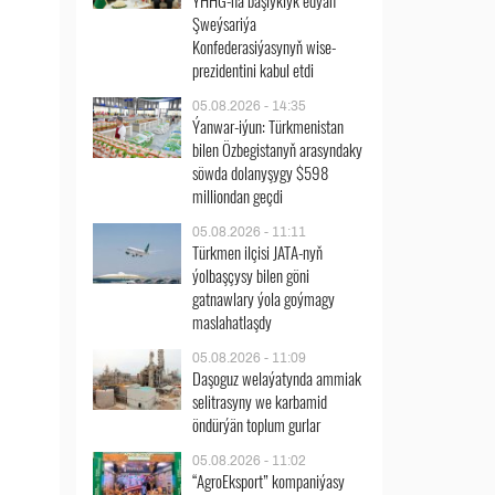
ÝHHG-na başlyklyk edýän
Şweýsariýa
Konfederasiýasynyň wise-
prezidentini kabul etdi
05.08.2026 - 14:35
Ýanwar-iýun: Türkmenistan
bilen Özbegistanyň arasyndaky
söwda dolanyşygy $598
milliondan geçdi
05.08.2026 - 11:11
Türkmen ilçisi JATA-nyň
ýolbaşçysy bilen göni
gatnawlary ýola goýmagy
maslahatlaşdy
05.08.2026 - 11:09
Daşoguz welaýatynda ammiak
selitrasyny we karbamid
öndürýän toplum gurlar
05.08.2026 - 11:02
“AgroEksport” kompaniýasy