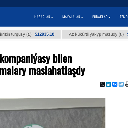
HABARLAR
MAKALALAR
PUDAKLAR
TEND
$12935,18
$300
şusy (t.)
Az kükürtli ýakyş mazudy (t.)
" kompaniýasy bilen
malary maslahatlaşdy