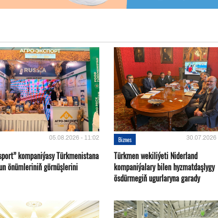
05.08.2026 - 11:02
30.07.2026 
Biznes
sport” kompaniýasy Türkmenistana
Türkmen wekiliýeti Niderland
un önümleriniň görnüşlerini
kompaniýalary bilen hyzmatdaşlygy
ösdürmegiň ugurlaryna garady