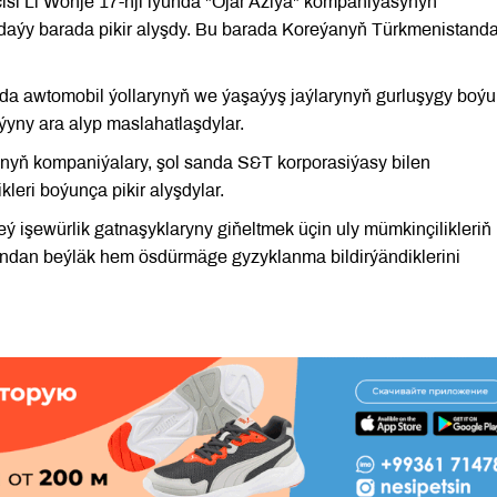
si Li Wonje 17-nji iýunda "Ojar Aziýa" kompaniýasynyň
gdaýy barada pikir alyşdy. Bu barada Koreýanyň Türkmenistand
a awtomobil ýollarynyň we ýaşaýyş jaýlarynyň gurluşygy boý
ýyny ara alyp maslahatlaşdylar.
nyň kompaniýalary, şol sanda S&T korporasiýasy bilen
leri boýunça pikir alyşdylar.
ý işewürlik gatnaşyklaryny giňeltmek üçin uly mümkinçilikleriň
undan beýläk hem ösdürmäge gyzyklanma bildirýändiklerini