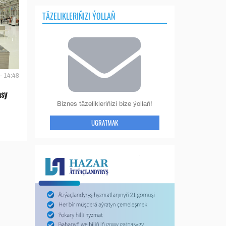
TÄZELIKLERIŇIZI ÝOLLAŇ
- 14:48
asy
Biznes täzelikleriňizi bize ýollaň!
UGRATMAK