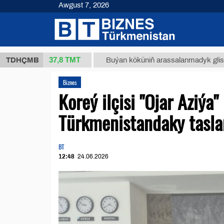
Awgust 7, 2026
37,8 ТМТ
 (kg.)
TDHÇMB
Buýan köküniň arassalanmadyk glisirrizin tur
Biznes
Koreý ilçisi "Ojar Aziýa
Türkmenistandaky tasla
BT
12:48
24.06.2026