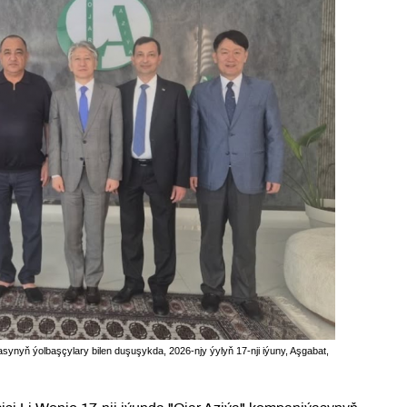
synyň ýolbaşçylary bilen duşuşykda, 2026-njy ýylyň 17-nji iýuny, Aşgabat,