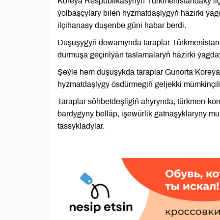
Koreýa Respublikasynyň Türkmenistandaky ilçi
ýolbaşçylary bilen hyzmatdaşlygyň häzirki ýa
ilçihanasy duşenbe güni habar berdi.
Duşuşygyň dowamynda taraplar Türkmenistand
durmuşa geçirilýän taslamalaryň häzirki ýagda
Şeýle hem duşuşykda taraplar Günorta Koreýa
hyzmatdaşlygy ösdürmegiň geljekki mümkinçilik
Taraplar söhbetdeşligiň ahyrynda, türkmen-kore
bardygyny belläp, işewürlik gatnaşyklaryny m
tassykladylar.