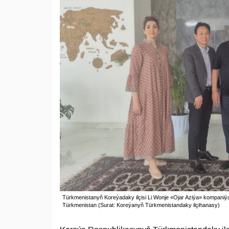
Türkmenistanyň Koreýadaky ilçisi Li Wonje «Ojar Aziýa» kompaniýa
Türkmenistan (Surat: Koreýanyň Türkmenistandaky ilçihanasy)