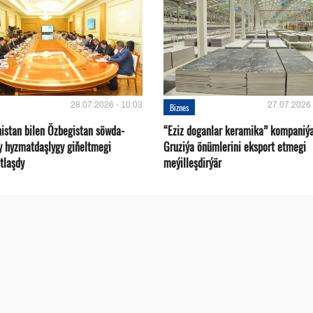
28.07.2026 - 10:03
27.07.2026 
Biznes
istan bilen Özbegistan söwda-
“Eziz doganlar keramika” kompaniý
y hyzmatdaşlygy giňeltmegi
Gruziýa önümlerini eksport etmegi
tlaşdy
meýilleşdirýär