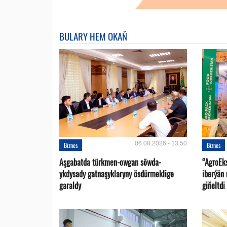
BULARY HEM OKAŇ
06.08.2026 - 13:50
Biznes
Biznes
Aşgabatda türkmen-owgan söwda-
“AgroEk
ykdysady gatnaşyklaryny ösdürmeklige
iberýän 
garaldy
giňeltdi