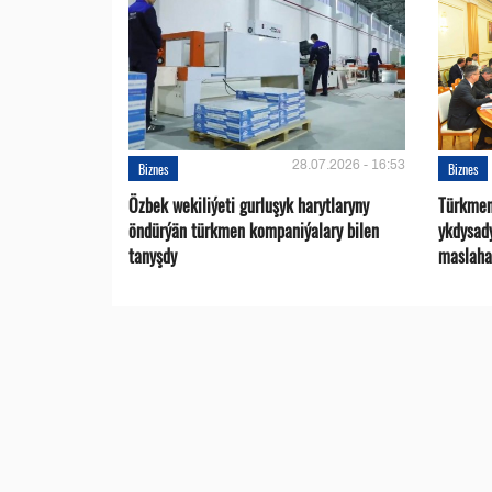
28.07.2026 - 16:53
Biznes
Biznes
Özbek wekiliýeti gurluşyk harytlaryny
Türkmen
öndürýän türkmen kompaniýalary bilen
ykdysad
tanyşdy
maslaha