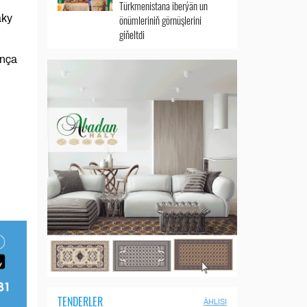
Türkmenistana iberýän un
aky
önümleriniň görnüşlerini
giňeltdi
unça
TENDERLER
ÄHLISI