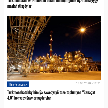
Türkmenistan we Hindistan dökün önümçiliginde hyzmatdaşlygy
maslahatlaşdylar
13.03.2026 - 12:21
Himiýa senagaty
Türkmenabatdaky himiýa zawodynyň täze toplumyna “Senagat
4.0” konsepsiýasy ornaşdyrylar