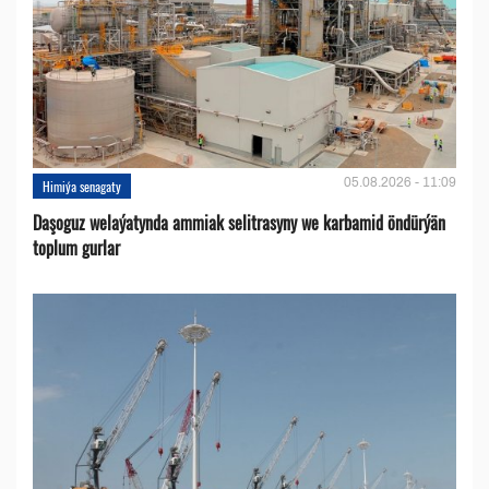
05.08.2026 - 11:09
Himiýa senagaty
Daşoguz welaýatynda ammiak selitrasyny we karbamid öndürýän
toplum gurlar