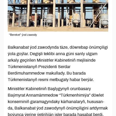
“Bereket” ýod zawody
Balkanabat ýod zawodynda täze, döwrebap önümçiligi
ýola goýlar. Degişli teklibi anna güni sanly ulgam
arkaly geçirilen Ministrler Kabinetiniň mejlisinde
Türkmenistanyň Prezidenti Serdar
Berdimuhammedow makullady. Bu barada
Türkmenistanyň resmi metbugaty habar berýär.
Ministrler Kabinetiniň Başlygynyň orunbasary
Baýmyrat Annamämmedow “Türkmenhimiýa” döwlet
konserniniň garamagyndaky kärhanalaryň, hususan-
da, Balkanabat ýod zawodynyň önümçiligini artdyrmak
boýunça ýerine ýetirilýän işler barada hasabat berdi.