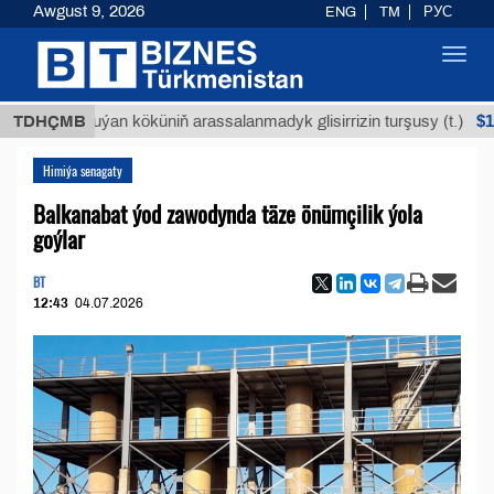
Awgust 9, 2026
ENG
TM
РУС
Toggl
navig
$12935,1
TDHÇMB
Buýan köküniň arassalanmadyk glisirrizin turşusy (t.)
Himiýa senagaty
Balkanabat ýod zawodynda täze önümçilik ýola
goýlar
BT
12:43
04.07.2026