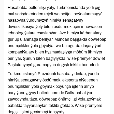
Hasabatda bellenilişi ýaly, Türkmenistanda ýerli çig
mal serişdelerinden rejeli we netijeli peýdalanmagyň
hasabyna ýurdumyzyň himiýa senagatyny
diwersifikasiýa ýoly bilen ösdürmek üçin innowasion
tehnologiýalara esaslanýan täze himiýa kärhanalary
gurlup ulanmaga berilýär. Mundan başga-da döwrebap
önümçilikler ýola goýulýar we bu ugurda daşary ýurt
kompaniýalary bilen hyzmatdaşlyga möhüm ähmiýet
berilýär. Şunuň bilen baglylykda, wise-premýer döwlet
Baştutanynyň garamagyna degişli teklibi hödürledi.
Türkmenistanyň Prezidenti hasabaty diňläp, ýurtda
himiýa senagatyny ösdürmek, eksporta niýetlenen
önümçilikleri ýola goýmak boýunça işleriň alnyp
barylýandygyny belledi hem-de Balkanabat ýod
zawodynda täze, döwrebap önümçiligi ýola goýmak
babatda taýýarlanylan teklibi goldap, Wise-premýere
degişli işleri geçirmegi tabşyrdy.