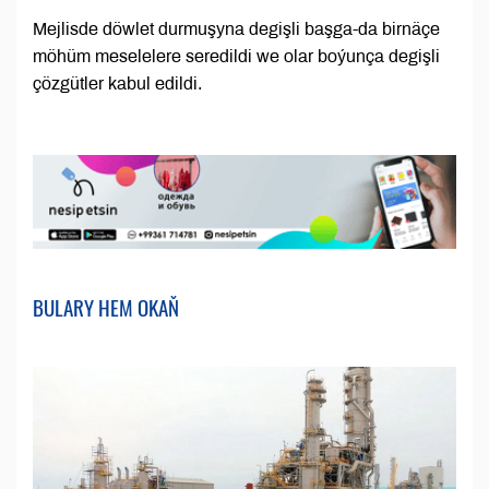
Mejlisde döwlet durmuşyna degişli başga-da birnäçe
möhüm meselelere seredildi we olar boýunça degişli
çözgütler kabul edildi.
BULARY HEM OKAŇ