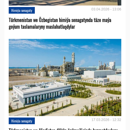
03.04.2026 - 13:06
Himiýa senagaty
Türkmenistan we Özbegistan himiýa senagatynda täze maýa
goýum taslamalaryny maslahatlaşdylar
17.03.2026 - 12:32
Himiýa senagaty