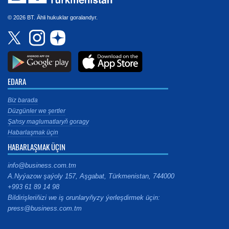
© 2026 BT. Ähli hukuklar goralandyr.
EDARA
Biz barada
Düzgünler we şertler
Şahsy maglumatlaryň goragy
Habarlaşmak üçin
HABARLAŞMAK ÜÇIN
info@business.com.tm
A.Nyýazow şaýoly 157, Aşgabat, Türkmenistan, 744000
+993 61 89 14 98
Bildirişleriňizi we iş orunlaryňyzy ýerleşdirmek üçin:
press@business.com.tm