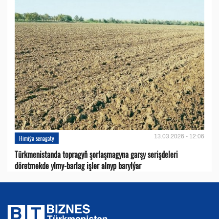
13.03.2026 - 12:06
Himiýa senagaty
Türkmenistanda topragyň şorlaşmagyna garşy serişdeleri
döretmekde ylmy-barlag işler alnyp barylýar