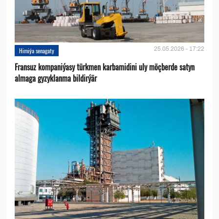
25.05.2026 - 17:22
Himiýa senagaty
Fransuz kompaniýasy türkmen karbamidini uly möçberde satyn
almaga gyzyklanma bildirýär