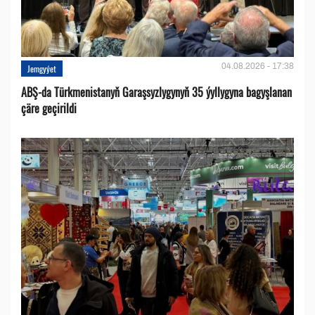
04.08.2026 - 17:38
Jemgyýet
ABŞ-da Türkmenistanyň Garaşsyzlygynyň 35 ýyllygyna bagyşlanan
çäre geçirildi