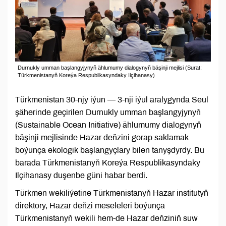
Durnukly umman başlangyjynyň ählumumy dialogynyň bäşinji mejlisi (Surat:
Türkmenistanyň Koreýa Respublikasyndaky Ilçihanasy)
Türkmenistan 30-njy iýun — 3-nji iýul aralygynda Seul
şäherinde geçirilen Durnukly umman başlangyjynyň
(Sustainable Ocean Initiative) ählumumy dialogynyň
bäşinji mejlisinde Hazar deňzini gorap saklamak
boýunça ekologik başlangyçlary bilen tanyşdyrdy. Bu
barada Türkmenistanyň Koreýa Respublikasyndaky
Ilçihanasy duşenbe güni habar berdi.
Türkmen wekiliýetine Türkmenistanyň Hazar institutyň
direktory, Hazar deňzi meseleleri boýunça
Türkmenistanyň wekili hem-de Hazar deňziniň suw