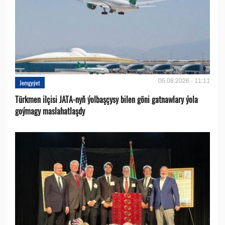
05.08.2026 - 11:11
Jemgyýet
Türkmen ilçisi JATA-nyň ýolbaşçysy bilen göni gatnawlary ýola
goýmagy maslahatlaşdy