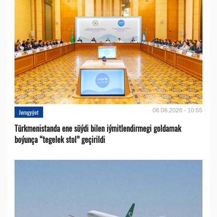
06.08.2026 - 10:55
Jemgyýet
Türkmenistanda ene süýdi bilen iýmitlendirmegi goldamak
boýunça “tegelek stol” geçirildi