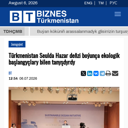
Awgust 6, 2026
ENG
TM
РУС
Toggl
navig
ТМТ
$1
TDHÇMB
Buýan köküniň arassalanmadyk glisirrizin turşusy (t.)
Jemgyýet
Türkmenistan Seulda Hazar deňzi boýunça ekologik
başlangyçlary bilen tanyşdyrdy
BT
12:54
06.07.2026