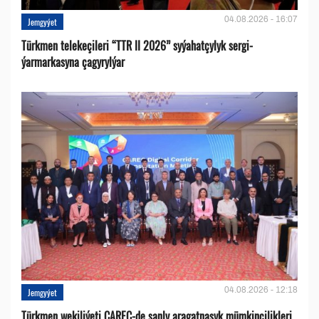
04.08.2026 - 16:07
Jemgyýet
Türkmen telekeçileri “TTR II 2026” syýahatçylyk sergi-
ýarmarkasyna çagyrylýar
04.08.2026 - 12:18
Jemgyýet
Türkmen wekiliýeti CAREC-de sanly aragatnaşyk mümkinçilikleri