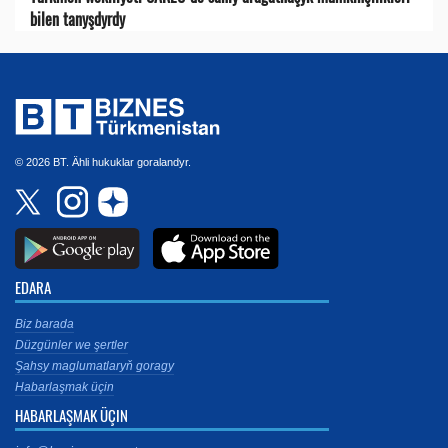
bilen tanyşdyrdy
© 2026 BT. Ähli hukuklar goralandyr.
EDARA
Biz barada
Düzgünler we şertler
Şahsy maglumatlaryň goragy
Habarlaşmak üçin
HABARLAŞMAK ÜÇIN