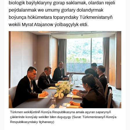
biologik baýlyklaryny gorap saklamak, olardan rejeli
peýdalanmak we umumy gorlary dolandyrmak
boýunça hökümetara toparyndaky Türkmenistanyň
wekili Myrat Atajanow ýolbaşçylyk etdi.
Türkmen wekiliýetiniň Koreýa Respublikasyna amala aşyran saparynyň
çäklerinde koreýaly wekiller bilen duşuşygy (Surat: Türkmenistanyň Koreýa
Respublikasyndaky Ilçihanasy)