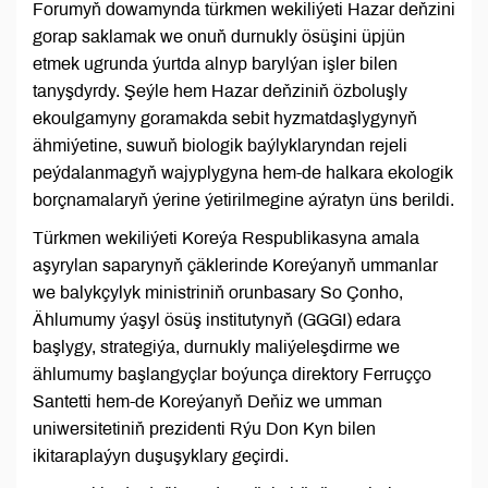
Forumyň dowamynda türkmen wekiliýeti Hazar deňzini
gorap saklamak we onuň durnukly ösüşini üpjün
etmek ugrunda ýurtda alnyp barylýan işler bilen
tanyşdyrdy. Şeýle hem Hazar deňziniň özboluşly
ekoulgamyny goramakda sebit hyzmatdaşlygynyň
ähmiýetine, suwuň biologik baýlyklaryndan rejeli
peýdalanmagyň wajyplygyna hem-de halkara ekologik
borçnamalaryň ýerine ýetirilmegine aýratyn üns berildi.
Türkmen wekiliýeti Koreýa Respublikasyna amala
aşyrylan saparynyň çäklerinde Koreýanyň ummanlar
we balykçylyk ministriniň orunbasary So Çonho,
Ählumumy ýaşyl ösüş institutynyň (GGGI) edara
başlygy, strategiýa, durnukly maliýeleşdirme we
ählumumy başlangyçlar boýunça direktory Ferruçço
Santetti hem-de Koreýanyň Deňiz we umman
uniwersitetiniň prezidenti Rýu Don Kyn bilen
ikitaraplaýyn duşuşyklary geçirdi.