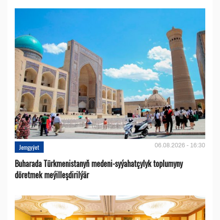
06.08.2026 - 16:30
Jemgyýet
Buharada Türkmenistanyň medeni-syýahatçylyk toplumyny
döretmek meýilleşdirilýär