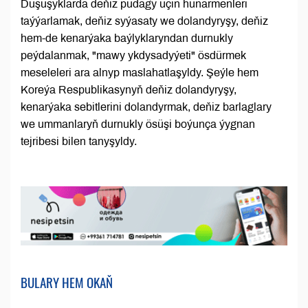
Duşuşyklarda deňiz pudagy üçin hünärmenleri
taýýarlamak, deňiz syýasaty we dolandyryşy, deňiz
hem-de kenarýaka baýlyklaryndan durnukly
peýdalanmak, "mawy ykdysadyýeti" ösdürmek
meseleleri ara alnyp maslahatlaşyldy. Şeýle hem
Koreýa Respublikasynyň deňiz dolandyryşy,
kenarýaka sebitlerini dolandyrmak, deňiz barlaglary
we ummanlaryň durnukly ösüşi boýunça ýygnan
tejribesi bilen tanyşyldy.
BULARY HEM OKAŇ