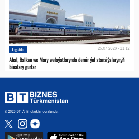
25.07.2026 - 11:12
Logistika
Ahal, Balkan we Mary welaýatlarynda demir ýol stansiýalarynyň
binalary gurlar
© 2026 BT. Ähli hukuklar goralandyr.