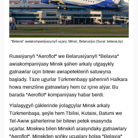
"Belavia" awiakompaniýasynyň uçary, Minsk, Belarusiýa (Surat: belavia.by)
Russiýanyň "Aeroflot" we Belarusiýanyň "Belavia"
awiakompaniýasy Minsk şäheri arkaly utgaşykly
gatnawlar üçin bitewi awiapetekleriň satuwyna
başlady. Täze ugurlar Türkmenbaşy şäheriniň Halkara
howa menziline gatnawlary hem öz içine alýar. Bu
barada "Aeroflot" kompaniýasy habar berdi.
Ylalaşygyň çäklerinde ýolagçylar Minsk arkaly
Türkmenbaşa, şeýle hem Tbilisi, Kutaisi, Batumi we
Tel-Awiw şäherlerine bir bitewi petek esasynda
uçarlar. Moskwa bilen Minskiň arasyndaky gatnawlary
"Aeroflot", Minskden soňky uçuşlary bolsa "Belavia"