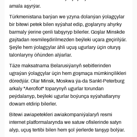
amala aşyrýar.
Türkmenistana barýan we yzyna dolanýan ýolagçylar
bir bitewi petek bilen syýahat edip, goşlaryny ahyrky
barmaly ýerine çenli tabşyryp bilerler. Goşlar Minskde
gaýtadan resmileşdirilmezden beýleki uçara geçirilýär.
Şeýle hem ýolagçylar ähli uçuş ugurlary üçin oturyş
talonlaryny öňünden alýarlar.
Täze maksatnama Belarusiýanyň sebitlerinden
ugraýan ýolagçylar üçin hem goşmaça mümkinçilikleri
döredýär. Olar Minsk, Moskwa ýa-da Sankt-Peterburg
arkaly "Aeroflot" toparynyň ugurlar torundan
peýdalanyp, beýleki ugurlar boýunça syýahatlaryny
dowam etdirip bilerler.
Bitewi awiapetekleri awiakompaniýalaryň resmi
internet platformalarynda we satuw ofislerinde satyn
alyp, uçuş tertibi bilen hem şol ýerlerde tanşyp bolýar.