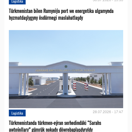
Logistika
Türkmenistan bilen Rumyniýa port we energetika ulgamynda
hyzmatdaşlygyny ösdürmegi maslahatlaşdy
28.07.2026 - 17:47
Logistika
Türkmenistanda türkmen-eýran serhedindäki “Sarahs
awtoýollary” gümrük nokady döwrebaplaşdyryldy