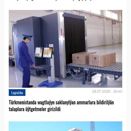
28.07.2026 - 16:40
Logistika
Türkmenistanda wagtlaýyn saklanylýan ammarlara bildirilýän
talaplara üýtgetmeler girizildi