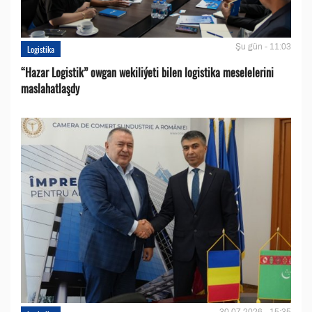
Şu gün - 11:03
Logistika
“Hazar Logistik” owgan wekiliýeti bilen logistika meselelerini
maslahatlaşdy
30.07.2026 - 15:35