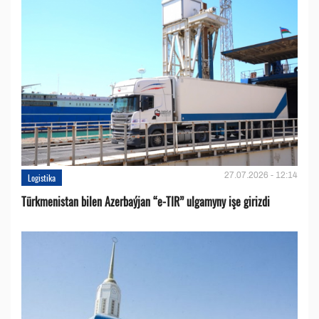
27.07.2026 - 12:14
Logistika
Türkmenistan bilen Azerbaýjan “e-TIR” ulgamyny işe girizdi