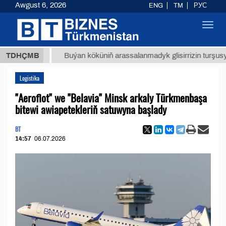
Awgust 6, 2026
ENG
TM
РУС
Toggl
navig
 ТМТ
$
TDHÇMB
Buýan köküniň arassalanmadyk glisirrizin turşusy (t.)
Logistika
"Aeroflot" we "Belavia" Minsk arkaly Türkmenbaşa
bitewi awiapetekleriň satuwyna başlady
BT
14:57
06.07.2026