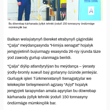
Bu döwrebap kärhanada ýyllyk tehniki ýoduň 150 tonnasyny öndürmäge
mümkinçilik bar.
Balkan welaýatynyň Bereket etrabynyň çägindäki
“Çalja” meýdançasynda “Himiýa senagat” hojalyk
jemgyýetiniň buýurmagy esasynda 26-njy iýunda täze
ýod zawody gurlup ulanmaga berildi.
“Çalja” diýlip atlandyrylýan bu meýdança – ýerasty
ýodly-bromly suwuň baý gorlaryny özünde jemleýär.
Gurluşyk işleri Türkmenistanyň Senagatçylar we
telekeçiler birleşmesiniň agzasy “Aýyt” hojalyk
jemgyýeti tarapyndan amala aşyrylan bu döwrebap
kärhanada ýyllyk tehniki ýoduň 150 tonnasyny
öndürmäge mümkinçilik bar.