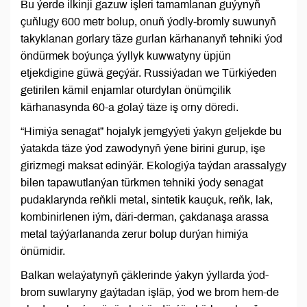
Bu ýerde ilkinji gazuw işleri tamamlanan guýynyň
çuňlugy 600 metr bolup, onuň ýodly-bromly suwunyň
takyklanan gorlary täze gurlan kärhananyň tehniki ýod
öndürmek boýunça ýyllyk kuwwatyny üpjün
etjekdigine gü­wä geçýär. Russiýadan we Türkiýeden
getirilen kämil enjamlar oturdylan önümçilik
kärhanasynda 60-a golaý täze iş orny döredi.
“Himiýa senagat” hojalyk jemgyýeti ýakyn geljekde bu
ýatakda täze ýod zawodynyň ýene birini gurup, işe
girizmegi maksat edinýär. Ekologiýa taýdan arassalygy
bilen tapawutlanýan türkmen tehniki ýody senagat
pudaklarynda reňkli metal, sintetik kauçuk, reňk, lak,
kombinirlenen iým, däri-derman, çakdanaşa arassa
metal taýýarlananda zerur bolup durýan himiýa
önümidir.
Balkan welaýatynyň çäklerinde ýakyn ýyllarda ýod-
brom suwlaryny gaýtadan işläp, ýod we brom hem-de