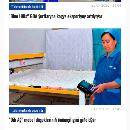
25.07.2026 - 11:04
Türkmenistanda öndürildi
“Blue Hills” GDA ýurtlaryna kagyz eksportyny artdyrýar
21.07.2026 - 17:42
Türkmenistanda öndürildi
“Dik Aý” mebel düşekleriniň önümçiligini giňeldýär