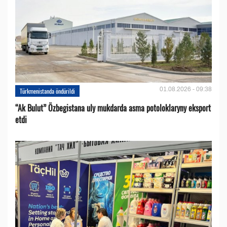
01.08.2026 - 09:38
Türkmenistanda öndürildi
“Ak Bulut” Özbegistana uly mukdarda asma potoloklaryny eksport
etdi