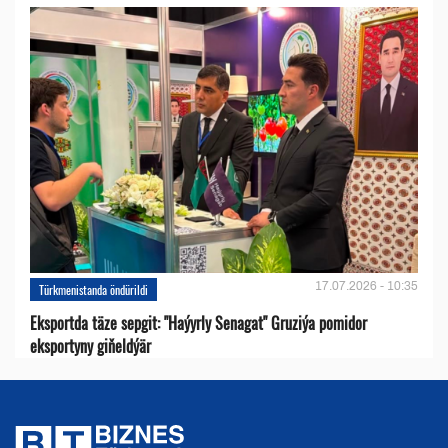
17.07.2026 - 10:35
Türkmenistanda öndürildi
Eksportda täze sepgit: "Haýyrly Senagat" Gruziýa pomidor
eksportyny giňeldýär