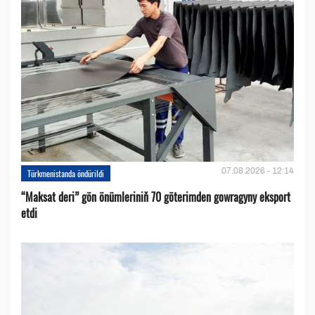
07.08.2026 - 12:14
Türkmenistanda öndürildi
“Maksat deri” gön önümleriniň 70 göterimden gowragyny eksport
etdi