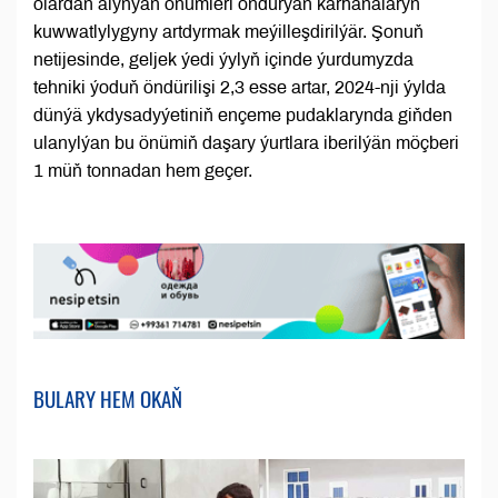
olardan alynýan önümleri öndürýän kärhanalaryň
kuwwatlylygyny artdyrmak meýilleşdirilýär. Şonuň
netijesinde, geljek ýedi ýylyň içinde ýurdumyzda
tehniki ýoduň öndürilişi 2,3 esse artar, 2024-nji ýylda
dünýä ykdysadyýetiniň ençeme pudaklarynda giňden
ulanylýan bu önümiň daşary ýurtlara iberilýän möçberi
1 müň tonnadan hem geçer.
BULARY HEM OKAŇ