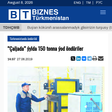
Awgust 8, 2026
ENG
TM
РУС
Toggl
navig
Т
$129
TDHÇMB
Buýan köküniň arassalanmadyk glisirrizin turşusy (t.)
Türkmenistanda öndürildi
“Çaljada” ýylda 150 tonna ýod öndüriler
14:07
27.06.2019