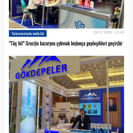
28.07.2026 - 13:42
Türkmenistanda öndürildi
“Täç hil” Gruziýa bazaryna çykmak boýunça gepleşikleri geçirýär