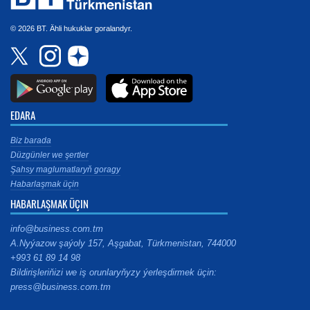
© 2026 BT. Ähli hukuklar goralandyr.
EDARA
Biz barada
Düzgünler we şertler
Şahsy maglumatlaryň goragy
Habarlaşmak üçin
HABARLAŞMAK ÜÇIN
info@business.com.tm
A.Nyýazow şaýoly 157, Aşgabat, Türkmenistan, 744000
+993 61 89 14 98
Bildirişleriňizi we iş orunlaryňyzy ýerleşdirmek üçin:
press@business.com.tm