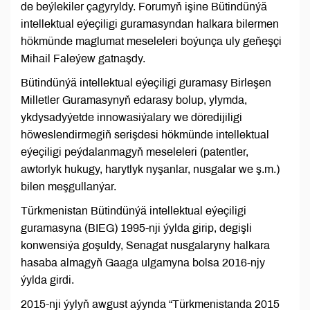
de beýlekiler çagyryldy. Forumyň işine Bütindünýä
intellektual eýeçiligi guramasyndan halkara bilermen
hökmünde maglumat meseleleri boýunça uly geňeşçi
Mihail Faleýew gatnaşdy.
Bütindünýä intellektual eýeçiligi guramasy Birleşen
Milletler Guramasynyň edarasy bolup, ylymda,
ykdysadyýetde innowasiýalary we döredijiligi
höweslendirmegiň serişdesi hökmünde intellektual
eýeçiligi peýdalanmagyň meseleleri (patentler,
awtorlyk hukugy, harytlyk nyşanlar, nusgalar we ş.m.)
bilen meşgullanýar.
Türkmenistan Bütindünýä intellektual eýeçiligi
guramasyna (BIEG) 1995-nji ýylda girip, degişli
konwensiýa goşuldy, Senagat nusgalaryny halkara
hasaba almagyň Gaaga ulgamyna bolsa 2016-njy
ýylda girdi.
2015-nji ýylyň awgust aýynda “Türkmenistanda 2015