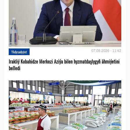
07.08.2026 - 11:42
Ykdysadyýet
Irakliý Kobahidze Merkezi Aziýa bilen hyzmatdaşlygyň ähmiýetini
belledi