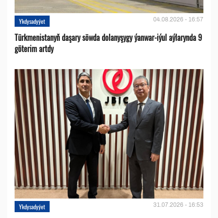
04.08.2026 - 16:57
Ykdysadyýet
Türkmenistanyň daşary söwda dolanyşygy ýanwar-iýul aýlarynda 9
göterim artdy
31.07.2026 - 16:53
Ykdysadyýet