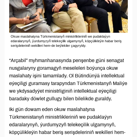
Okuw maslahatyna Türkmenistanyň ministrlikleriniň we pudaklaýyn
edaralarynyň, ýurdumyzyň telekeçilik ulgamynyň, köpçülikleýin habar beriş
serişdeleriniň wekilleri hem-de beýlekiler çagyryldy.
“Arçabil” myhmanhanasynda penşenbe güni senagat
nusgalaryny goramagyň meseleleri boýunça okuw
maslahaty işini tamamlady. Ol Bütindünýä intellektual
eýeçiligi guramasy tarapyndan Türkmenistanyň Maliýe
we ykdysadyýet ministrliginiň intellektual eýeçiligi
baradaky döwlet gullugy bilen bilelikde guraldy.
Iki gün dowam eden okuw maslahatyna
Türkmenistanyň ministrlikleriniň we pudaklaýyn
edaralarynyň, ýurdumyzyň telekeçilik ulgamynyň,
köpçülikleýin habar beriş serişdeleriniň wekilleri hem-