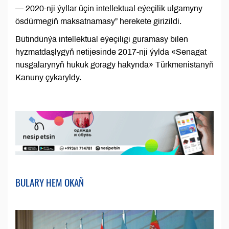
— 2020-nji ýyllar üçin intellektual eýeçilik ulgamyny
ösdürmegiň maksatnamasy” herekete girizildi.
Bütindünýä intellektual eýeçiligi guramasy bilen
hyzmatdaşlygyň netijesinde 2017-nji ýylda «Senagat
nusgalarynyň hukuk goragy hakynda» Türkmenistanyň
Kanuny çykaryldy.
BULARY HEM OKAŇ