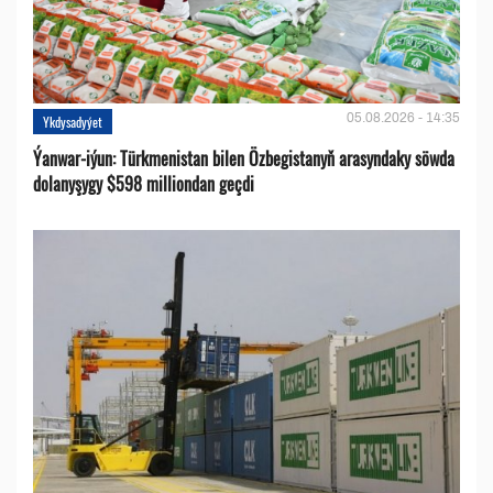
05.08.2026 - 14:35
Ykdysadyýet
Ýanwar-iýun: Türkmenistan bilen Özbegistanyň arasyndaky söwda
dolanyşygy $598 milliondan geçdi