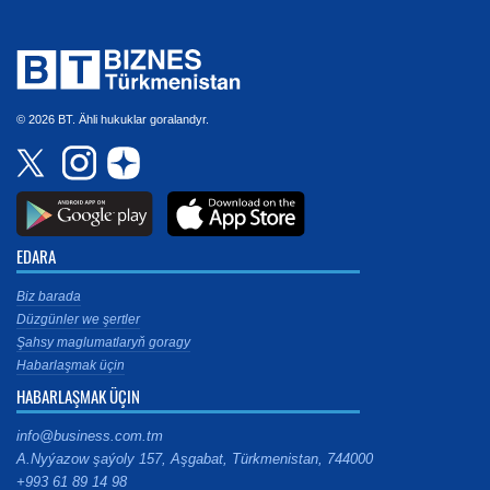
© 2026 BT. Ähli hukuklar goralandyr.
EDARA
Biz barada
Düzgünler we şertler
Şahsy maglumatlaryň goragy
Habarlaşmak üçin
HABARLAŞMAK ÜÇIN
info@business.com.tm
A.Nyýazow şaýoly 157, Aşgabat, Türkmenistan, 744000
+993 61 89 14 98