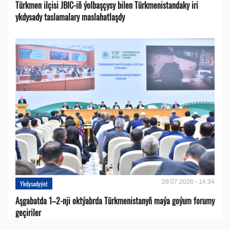
Türkmen ilçisi JBIC-iň ýolbaşçysy bilen Türkmenistandaky iri
ykdysady taslamalary maslahatlaşdy
29.07.2026 - 14:34
Ykdysadyýet
Aşgabatda 1–2-nji oktýabrda Türkmenistanyň maýa goýum forumy
geçiriler