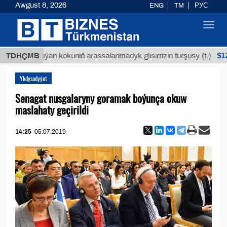
Awgust 8, 2026
ENG
TM
РУС
Toggl
navig
$12935,18
TDHÇMB
Buýan köküniň arassalanmadyk glisirrizin turşusy (t.)
Ykdysadyýet
Senagat nusgalaryny goramak boýunça okuw
maslahaty geçirildi
14:25
05.07.2019