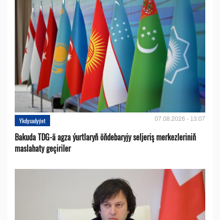
07.08.2026 - 13:07
Ykdysadyýet
Bakuda TDG-ä agza ýurtlaryň öňdebaryjy seljeriş merkezleriniň
maslahaty geçiriler