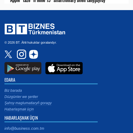
© 2026 BT. Ähli hukuklar goralandyr.
EDARA
Biz barada
Düzgünler we şertler
Şahsy maglumatlaryň goragy
Habarlaşmak üçin
HABARLAŞMAK ÜÇIN
info@business.com.tm