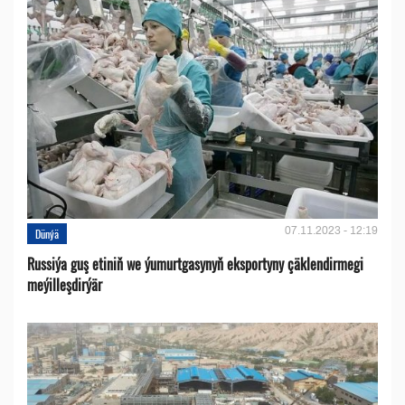
07.11.2023 - 12:19
Dünýä
Russiýa guş etiniň we ýumurtgasynyň eksportyny çäklendirmegi
meýilleşdirýär