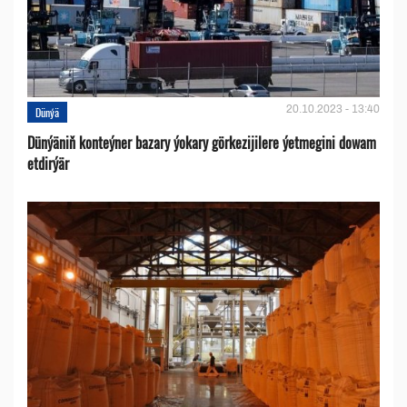
20.10.2023 - 13:40
Dünýä
Dünýäniň konteýner bazary ýokary görkezijilere ýetmegini dowam
etdirýär