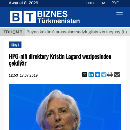
Awgust 8, 2026
ENG
TM
РУС
Toggl
navig
$12935
TDHÇMB
Buýan köküniň arassalanmadyk glisirrizin turşusy (t.)
Dünýä
HPG-niň direktory Kristin Lagard wezipesinden
çekilýär
12:53
17.07.2019