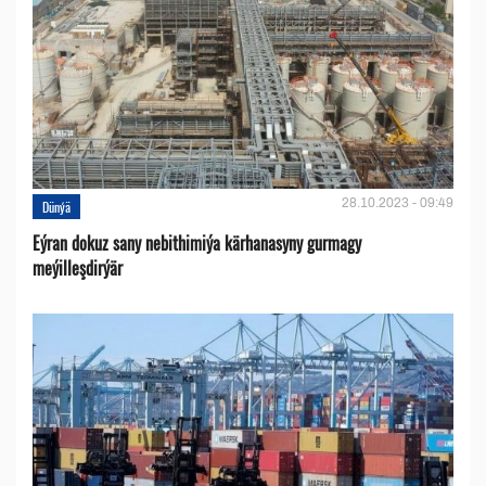
28.10.2023 - 09:49
Dünýä
Eýran dokuz sany nebithimiýa kärhanasyny gurmagy
meýilleşdirýär