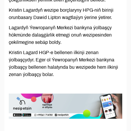
Kristin Lagardyň wezipe borçlaryny HPG-niň birinji
orunbasary Dawid Lipton wagtlaýyn ýerine ýetirer.
Lagardyň Ýewropanyň Merkezi bankyna ýolbaşçy
hökmünde dalaşgärlik etmegi onuň wezipesinden
çekilmegine sebäp boldy.
Kristin Lagard HGP-e bellenen ilkinji zenan
ýolbaşçydyr. Eger ol Ýewropanyň Merkezi bankyna
ýolbaşçy bellenen halatynda bu wezipede hem ilkinji
zenan ýolbaşçy bolar.