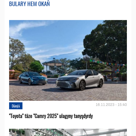
BULARY HEM OKAŇ
16.11.2023 - 15:40
Dünýä
''Toyota" täze "Camry 2025" ulagyny tanyşdyrdy