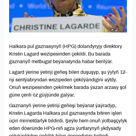
Halkara pul gaznasynyň (HPG) dolandyryjy direktory
Kristin Lagard wezipesinden çekildi. Bu barada
gaznanyň metbugat beýanatynda habar berilýär.
Lagard ýerine ýetiriji geňeş bilen duşuşyp, şu ýylyň 12-
nji sentýabryndan wezipeden çekilýändigini aýtdy.
Onuň wezipesinden çekilmek barada ýazan arzasy şol
güne çenli öz güýjünde galýar.
Gaznanyň ýerine ýetiriji geňeşi beýanat ýaýradyp,
Kristin Lagarda Halkara pul gaznasynda bitiren işleri
üçin minnetdarlyk bildirdi. Şeýle hem onuň ýolbaşçylyk
eden döwründe HPG-niň agza ýurtlarynyň ykdysady
çökgünlikden ýeňillik bilen geçendigini belledi.