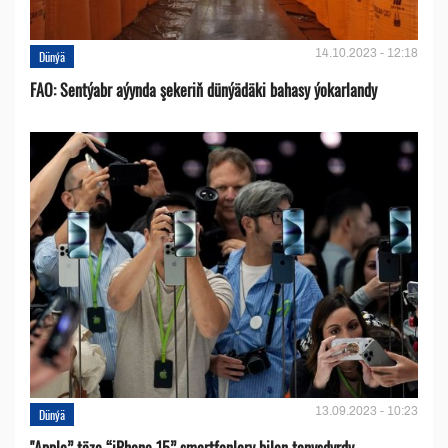
14.10.2023 - 12:18
Dünýä
FAO: Sentýabr aýynda şekeriň dünýädäki bahasy ýokarlandy
13.09.2023 - 10:23
Dünýä
"Apple” täze “iPhone 15” smartfonlary bilen tanyşdyrdy