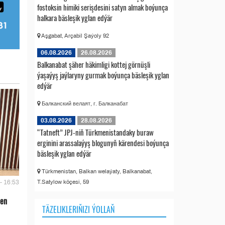
fostoksin himiki serişdesini satyn almak boýunça
halkara bäsleşik yglan edýär
Aşgabat, Arçabil Şaýoly 92
06.08.2026
26.08.2026
Balkanabat şäher häkimligi kottej görnüşli
ýaşaýyş jaýlaryny gurmak boýunça bäsleşik yglan
edýär
Балканский велаят, г. Балканабат
03.08.2026
28.08.2026
“Tatneft” JPJ-niň Türkmenistandaky buraw
erginini arassalaýyş blogunyň kärendesi boýunça
bäsleşik yglan edýär
Türkmenistan, Balkan welaýaty, Balkanabat,
T.Satylow köçesi, 59
- 16:53
len
TÄZELIKLERIŇIZI ÝOLLAŇ