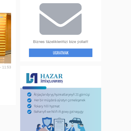
Biznes täzelikleriňizi bize ýollaň!
UGRATMAK
- 11:53