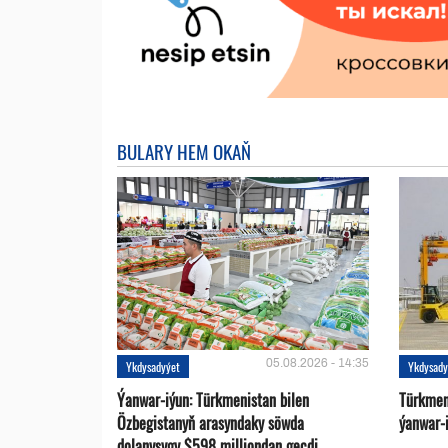
BULARY HEM OKAŇ
05.08.2026 - 14:35
Ykdysadyýet
Ykdysady
Ýanwar-iýun: Türkmenistan bilen
Türkmen
Özbegistanyň arasyndaky söwda
ýanwar-i
dolanyşygy $598 milliondan geçdi