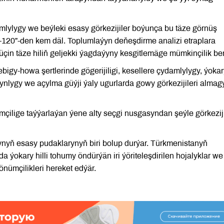
mlylygy we beýleki esasy görkezijiler boýunça bu täze görnüş
120”-den kem däl. Toplumlaýyn deňeşdirme analizi etraplara
n täze hiliň geljekki ýagdaýyny kesgitlemäge mümkinçilik ber
ebigy-howa şertlerinde gögerijiligi, kesellere çydamlylygy, ýoka
zynlygy we açylma güýji ýaly ugurlarda gowy görkezijileri almag
mçilige taýýarlaýan ýene alty seçgi nusgasyndan şeýle görkeziji
nyň esasy pudaklarynyň biri bolup durýar. Türkmenistanyň
 ýokary hilli tohumy öndürýän iri ýöriteleşdirilen hojalyklar we
nümçilikleri hereket edýär.