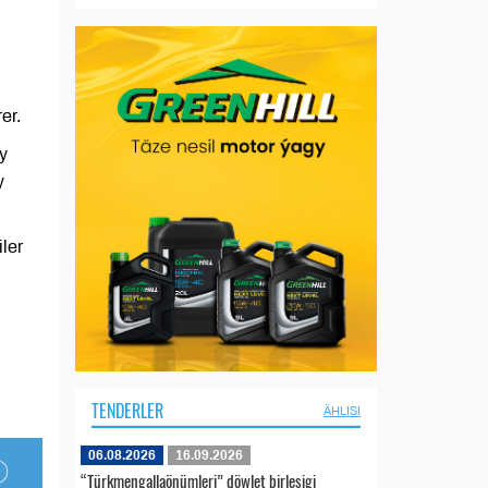
er.
ry
y
ler
TENDERLER
ÄHLISI
06.08.2026
16.09.2026
“Türkmengallaönümleri” döwlet birleşigi