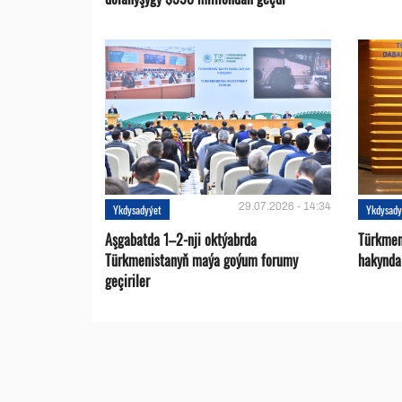
29.07.2026 - 14:34
Ykdysadyýet
Ykdysady
Aşgabatda 1–2-nji oktýabrda
Türkmen
Türkmenistanyň maýa goýum forumy
hakynda
geçiriler