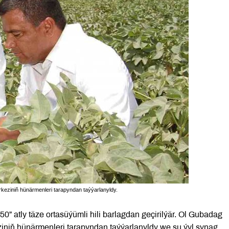
eziniň hünärmenleri tarapyndan taýýarlanyldy.
atly täze ortasüýümli hili barlagdan geçirilýär. Ol Gubadag
iniň hünärmenleri tarapyndan taýýarlanyldy we şu ýyl synag