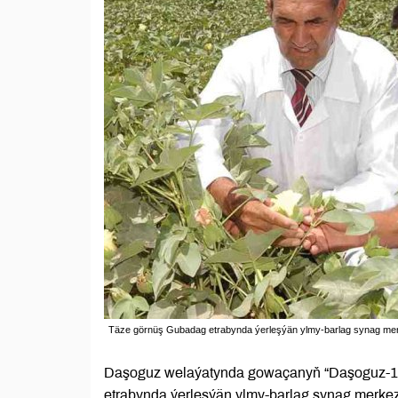
Täze görnüş Gubadag etrabynda ýerleşýän ylmy-barlag synag merk
Daşoguz welaýatynda gowaçanyň “Daşoguz-150” 
etrabynda ýerleşýän ylmy-barlag synag merkez