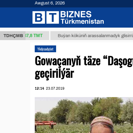
Awgust 6, 2026
37,8 ТМТ
g.)
TDHÇMB
Buýan köküniň arassalanmadyk glisirrizin turşu
Ykdysadyýet
Gowaçanyň täze “Daşog
geçirilýär
12:14
23.07.2019