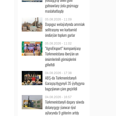
ýolbaşçysy bilen göni
gatnawlary ýola goýmagy
maslahatlaşdy
05.08.2026 - 11:09
Daşoguz welaýatynda ammiak
selitrasyny we karbamid
öndürýän toplum gurlar
05.08.2026 - 11:02
“AgroEksport” kompaniýasy
Türkmenistana iberýän un
önümleriniň görnüşlerini
giňeltdi
04.08.2026 - 17:38
ABŞ-da Türkmenistanyň
Garaşsyzlygynyň 35 ýyllygyna
bagyşlanan çäre geçirildi
04.08.2026 - 16:57
Türkmenistanyň daşary söwda
dolanyşygy ýanwar-iýul
aýlarynda 9 göterim artdy