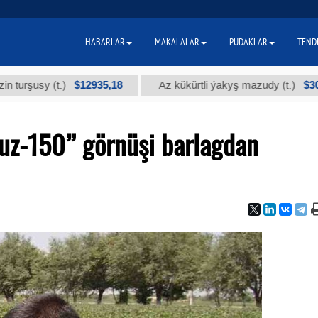
HABARLAR
MAKALALAR
PUDAKLAR
TEND
$12935,18
$300
sy (t.)
Az kükürtli ýakyş mazudy (t.)
uz-150” görnüşi barlagdan