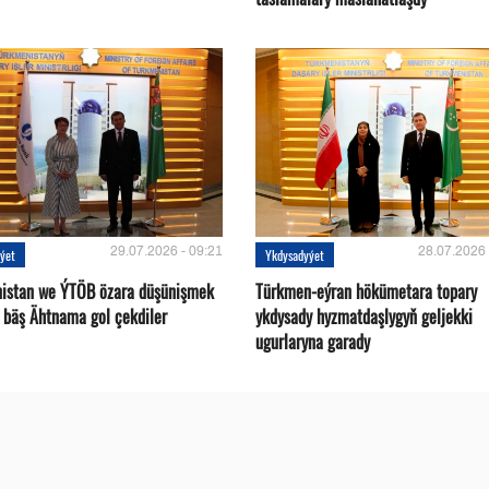
29.07.2026 - 09:21
28.07.2026 
ýet
Ykdysadyýet
istan we ÝTÖB özara düşünişmek
Türkmen-eýran hökümetara topary
 bäş Ähtnama gol çekdiler
ykdysady hyzmatdaşlygyň geljekki
ugurlaryna garady