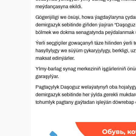
meýdançasyna ekildi.
Gögerijiligi we ösüşi, howa ýagdaýlaryna çyda
demirgazyk sebitinde giňden ýaýran “Daşoguz-
bölmek we dokma senagatynda peýdalanmak üçi
Ýerli seçgiçiler gowaçanyň täze hilinden ýerli t
hasyllylygy we süýüm çykaryjylygy, berkligi, u
maksat edinýärler.
Ylmy-barlag synag merkeziniň işgärleriniň önü
garaşylýar.
Pagtaçylyk Daşoguz welaýatynyň oba hojalygy
demirgazyk sebitinde her ýylda gerekli mukdarda
tohumlyk pagtany gaýtadan işleýän döwrebap ö