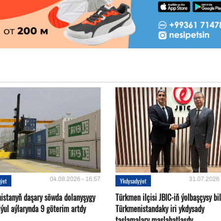
04.08.2026 - 16:57
31.07.2026 
ýet
Ykdysadyýet
istanyň daşary söwda dolanyşygy
Türkmen ilçisi JBIC-iň ýolbaşçysy bi
ýul aýlarynda 9 göterim artdy
Türkmenistandaky iri ykdysady
taslamalary maslahatlaşdy