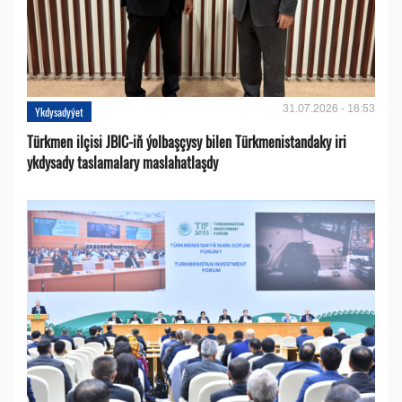
31.07.2026 - 16:53
Ykdysadyýet
Türkmen ilçisi JBIC-iň ýolbaşçysy bilen Türkmenistandaky iri
ykdysady taslamalary maslahatlaşdy