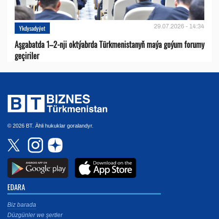
29.07.2026 - 14:34
Ykdysadyýet
Aşgabatda 1–2-nji oktýabrda Türkmenistanyň maýa goýum forumy
geçiriler
© 2026 BT. Ähli hukuklar goralandyr.
EDARA
Biz barada
Düzgünler we şertler