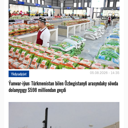
05.08.2026 - 14:35
Ykdysadyýet
Ýanwar-iýun: Türkmenistan bilen Özbegistanyň arasyndaky söwda
dolanyşygy $598 milliondan geçdi