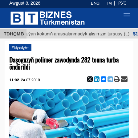
Awgust 8, 2026
ENG
TM
РУС
Toggl
navig
$12935,18
TDHÇMB
Buýan köküniň arassalanmadyk glisirrizin turşusy (t.)
Ykdysadyýet
Daşoguzyň polimer zawodynda 282 tonna turba
öndürildi
11:02
24.07.2019