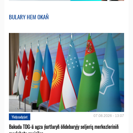
BULARY HEM OKAŇ
07.08.2026 - 13:07
Ykdysadyýet
Bakuda TDG-ä agza ýurtlaryň öňdebaryjy seljeriş merkezleriniň