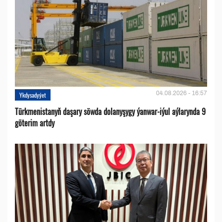
04.08.2026 - 16:57
Ykdysadyýet
Türkmenistanyň daşary söwda dolanyşygy ýanwar-iýul aýlarynda 9
göterim artdy