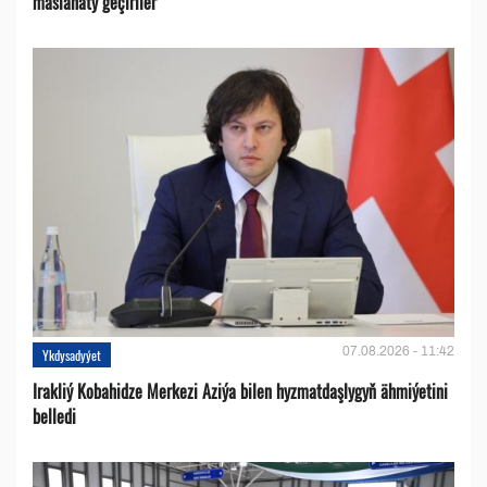
maslahaty geçiriler
07.08.2026 - 11:42
Ykdysadyýet
Irakliý Kobahidze Merkezi Aziýa bilen hyzmatdaşlygyň ähmiýetini
belledi