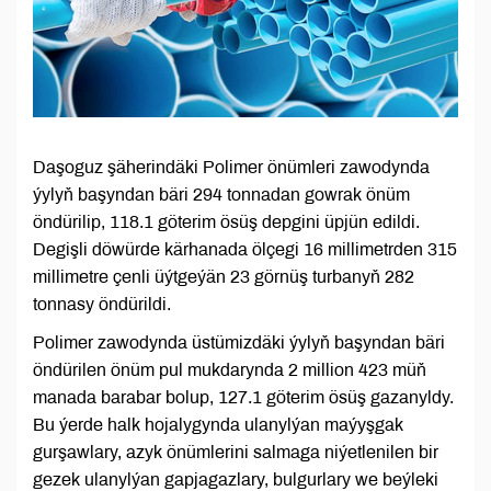
Daşoguz şäherindäki Polimer önümleri zawodynda
ýylyň başyndan bäri 294 tonnadan gowrak önüm
öndürilip, 118.1 göterim ösüş depgini üpjün edildi.
Degişli döwürde kärhanada ölçegi 16 millimetrden 315
millimetre çenli üýtgeýän 23 görnüş turbanyň 282
tonnasy öndürildi.
Polimer zawodynda üstümizdäki ýylyň başyndan bäri
öndürilen önüm pul mukdarynda 2 million 423 müň
manada barabar bolup, 127.1 göterim ösüş gazanyldy.
Bu ýerde halk hojalygynda ulanylýan maýyşgak
gurşawlary, azyk önümlerini salmaga niýetlenilen bir
gezek ulanylýan gapjagazlary, bulgurlary we beýleki