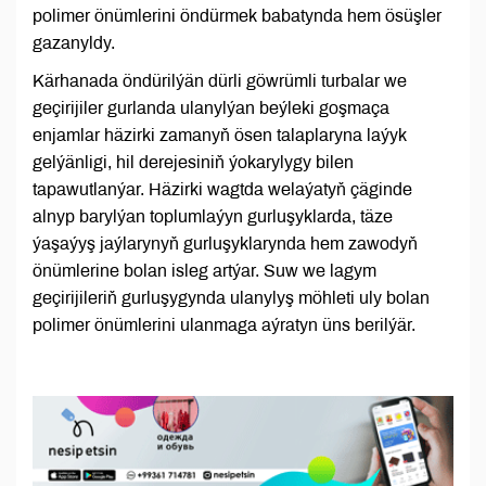
polimer önümlerini öndürmek babatynda hem ösüşler
gazanyldy.
Kärhanada öndürilýän dürli göwrümli turbalar we
geçirijiler gurlanda ulanylýan beýleki goşmaça
enjamlar häzirki zamanyň ösen talaplaryna laýyk
gelýänligi, hil derejesiniň ýokarylygy bilen
tapawutlanýar. Häzirki wagtda welaýatyň çäginde
alnyp barylýan toplumlaýyn gurluşyklarda, täze
ýaşaýyş jaýlarynyň gurluşyklarynda hem zawodyň
önümlerine bolan isleg artýar. Suw we lagym
geçirijileriň gurluşygynda ulanylyş möhleti uly bolan
polimer önümlerini ulanmaga aýratyn üns berilýär.