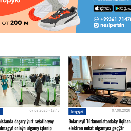
07.08.2026 - 13:45
07.08.2026 
t
Jemgyýet
istanda daşary ýurt raýatlaryny
Belarusyň Türkmenistandaky ilçihan
almagyň onlaýn ulgamy işlenip
elektron nobat ulgamyna geçýär