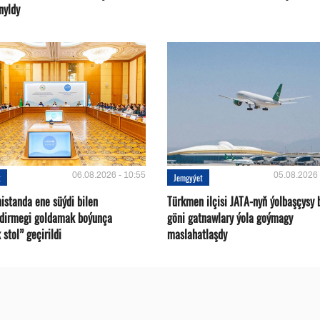
nyldy
06.08.2026 - 10:55
05.08.2026 
t
Jemgyýet
istanda ene süýdi bilen
Türkmen ilçisi JATA-nyň ýolbaşçysy 
ndirmegi goldamak boýunça
göni gatnawlary ýola goýmagy
 stol” geçirildi
maslahatlaşdy