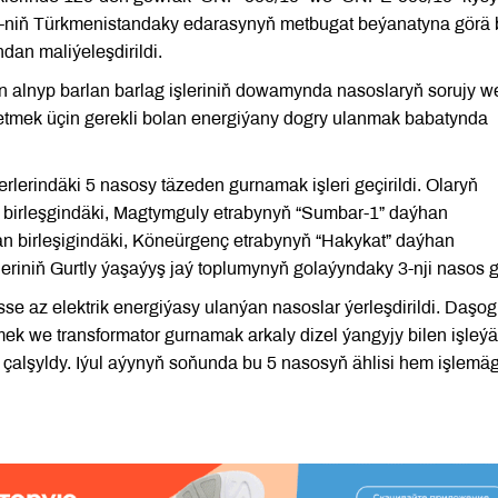
DP-niň Türkmenistandaky edarasynyň metbugat beýanatyna görä
an maliýeleşdirildi.
 alnyp barlan barlag işleriniň dowamynda nasoslaryň sorujy 
işletmek üçin gerekli bolan energiýany dogry ulanmak babatynda
lerindäki 5 nasosy täzeden gurnamak işleri geçirildi. Olaryň
birleşgindäki, Magtymguly etrabynyň “Sumbar-1” daýhan
han birleşigindäki, Köneürgenç etrabynyň “Hakykat” daýhan
eriniň Gurtly ýaşaýyş jaý toplumynyň golaýyndaky 3-nji nasos gi
e az elektrik energiýasy ulanýan nasoslar ýerleşdirildi. Daşo
ek we transformator gurnamak arkaly dizel ýangyjy bilen işleý
a çalşyldy. Iýul aýynyň soňunda bu 5 nasosyň ählisi hem işlemä