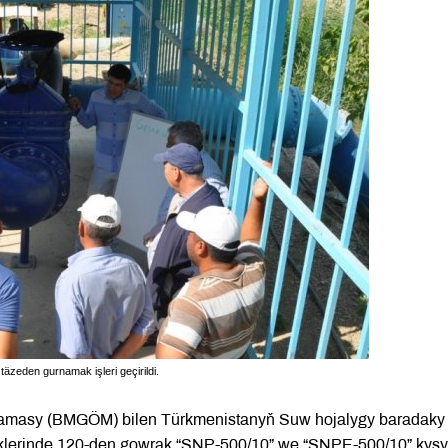
äzeden gurnamak işleri geçirildi.
namasy (BMGÖM) bilen Türkmenistanyň Suw hojalygy baradaky
çäklerinde 120-den gowrak “SNP-500/10” we “SNPE-500/10” kys