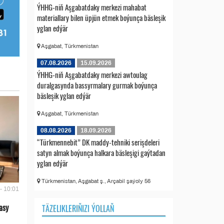
ÝHHG-niň Aşgabatdaky merkezi mahabat
materiallary bilen üpjün etmek boýunça bäsleşik
yglan edýär
Aşgabat, Türkmenistan
07.08.2026
15.09.2026
ÝHHG-niň Aşgabatdaky merkezi awtoulag
duralgasynda bassyrmalary gurmak boýunça
bäsleşik yglan edýär
Aşgabat, Türkmenistan
08.08.2026
18.09.2026
“Türkmennebit” DK maddy-tehniki serişdeleri
satyn almak boýunça halkara bäsleşigi gaýtadan
yglan edýär
Türkmenistan, Aşgabat ş., Arçabil şaýoly 56
- 10:01
asy
TÄZELIKLERIŇIZI ÝOLLAŇ