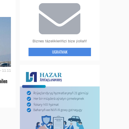
Biznes täzelikleriňizi bize ýollaň!
UGRATMAK
- 11:11
bilen