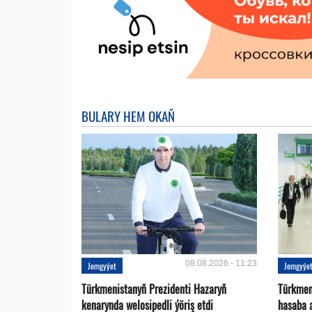
BULARY HEM OKAŇ
08.08.2026 - 11:23
Jemgyýet
Jemgyýe
Türkmenistanyň Prezidenti Hazaryň
Türkmen
kenarynda welosipedli ýöriş etdi
hasaba 