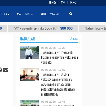
ENG
TM
РУС
ERLER
MAGLUMAT
KOTIROWKALAR
$86 000
"А" kysymly tehniki ýody (t.)
Natriý hlorly (nahar du
HABARLAR
ÄHLISI
08.08.2026 - 11:23
Türkmenistanyň Prezidenti
Hazaryň kenarynda welosipedli
ýöriş etdi
07.08.2026 - 17:57
Türkmenistanyň DIM-niň
ýolbaşçysynyň orunbasary
ABŞ-nyň diplomaty bilen
ikitaraplaýyn hyzmatdaşlygy
maslahatlaşdy
07.08.2026 - 13:45