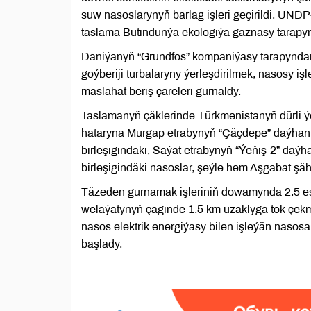
suw nasoslarynyň barlag işleri geçirildi. UN
taslama Bütindünýa ekologiýa gaznasy tarapynd
Daniýanyň “Grundfos” kompaniýasy tarapyndan
goýberiji turbalaryny ýerleşdirilmek, nasosy 
maslahat beriş çäreleri gurnaldy.
Taslamanyň çäklerinde Türkmenistanyň dürli ýer
hataryna Murgap etrabynyň “Çäçdepe” daýhan 
birleşigindäki, Saýat etrabynyň “Ýeňiş-2” daý
birleşigindäki nasoslar, şeýle hem Aşgabat şäh
Täzeden gurnamak işleriniň dowamynda 2.5 ess
welaýatynyň çäginde 1.5 km uzaklyga tok çekm
nasos elektrik energiýasy bilen işleýän nasos
başlady.