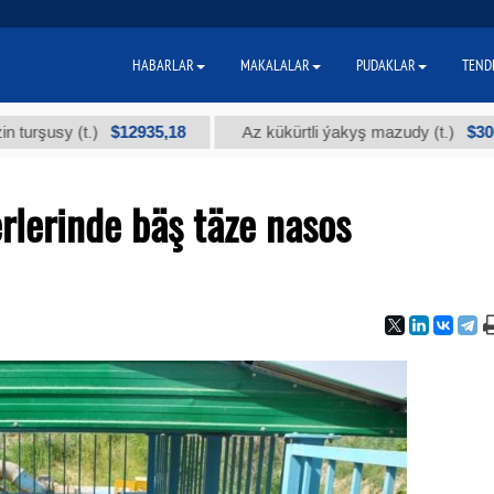
HABARLAR
MAKALALAR
PUDAKLAR
TEND
$12935,18
$300
y (t.)
Az kükürtli ýakyş mazudy (t.)
rlerinde bäş täze nasos