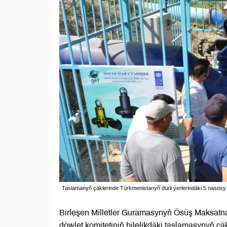
Taslamanyň çäklerinde Türkmenistanyň dürli ýerlerindäki 5 nasosy t
Birleşen Milletler Guramasynyň Ösüş Maksat
döwlet komitetiniň bilelikdäki taslamasynyň 