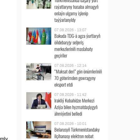
Türkmenistanda daşary ýurt
raýatlaryny hasaba almagyň
onlaýn ulgamy işlenip
taýýarlanyldy
07.08.2026 - 13:07
Bakuda TDG-ä agza ýurtlaryň
öňdebaryjy seljeriş
merkezleriniň maslahaty
geçiriler
07.08.2026 - 12:14
“Maksat deri” gön önümleriniň
70 göterimden gowragyny
eksport etdi
07.08.2026 - 11:42
Irakliý Kobahidze Merkezi
Aziýa bilen hyzmatdaşlygyň
ähmiýetini belledi
07.08.2026 - 10:01
Belarusyň Türkmenistandaky
ilçihanasy elektron nobat
ymly