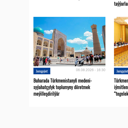
taýýarla
06.08.2026 - 16:30
Jemgyýet
Jemgyýe
Buharada Türkmenistanyň medeni-
Türkmen
syýahatçylyk toplumyny döretmek
iýmitle
meýilleşdirilýär
“tegelek