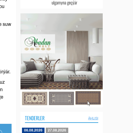
ulgamyna geçýär
 bu
we suw
rýär.
guz
än
ge
TENDERLER
ÄHLISI
06.08.2026
27.08.2026