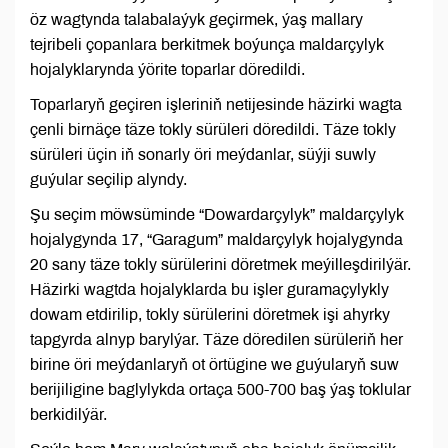
öz wagtynda talabalaýyk geçirmek, ýaş mallary
tejribeli çopanlara berkitmek boýunça maldarçylyk
hojalyklarynda ýörite toparlar döredildi.
Toparlaryň geçiren işleriniň netijesinde häzirki wagta
çenli birnäçe täze tokly sürüleri döredildi. Täze tokly
sürüleri üçin iň sonarly öri meýdanlar, süýji suwly
guýular seçilip alyndy.
Şu seçim möwsüminde “Dowardarçylyk” maldarçylyk
hojalygynda 17, “Garagum” maldarçylyk hojalygynda
20 sany täze tokly sürülerini döretmek meýilleşdirilýär.
Häzirki wagtda hojalyklarda bu işler guramaçylykly
dowam etdirilip, tokly sürülerini döretmek işi ahyrky
tapgyrda alnyp barylýar. Täze döredilen sürüleriň her
birine öri meýdanlaryň ot örtügine we guýularyň suw
berijiligine baglylykda ortaça 500-700 baş ýaş toklular
berkidilýär.