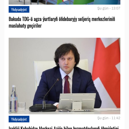
Şu gün - 13:07
Ykdysadyýet
Bakuda TDG-ä agza ýurtlaryň öňdebaryjy seljeriş merkezleriniň
maslahaty geçiriler
Şu gün - 11:42
Ykdysadyýet
Irakliý Kobahidze Merkezi Aziýa bilen hyzmatdaşlygyň ähmiýetini