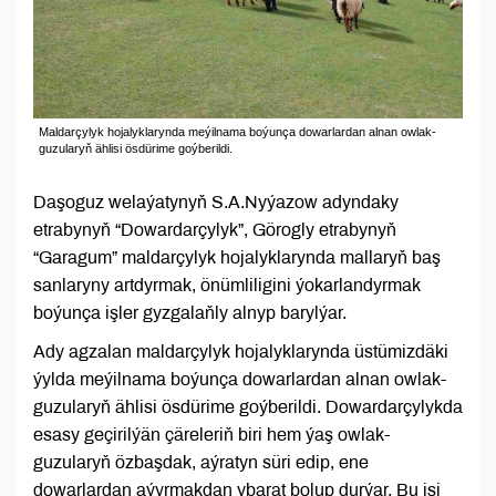
Maldarçylyk hojalyklarynda meýilnama boýunça dowarlardan alnan owlak-
guzularyň ählisi ösdürime goýberildi.
Daşoguz welaýatynyň S.A.Nyýazow adyndaky
etrabynyň “Dowardarçylyk”, Görogly etrabynyň
“Garagum” maldarçylyk hojalyklarynda mallaryň baş
sanlaryny artdyrmak, önümliligini ýokarlandyrmak
boýunça işler gyzgalaňly alnyp barylýar.
Ady agzalan maldarçylyk hojalyklarynda üstümizdäki
ýylda meýilnama boýunça dowarlardan alnan owlak-
guzularyň ählisi ösdürime goýberildi. Dowardarçylykda
esasy geçirilýän çäreleriň biri hem ýaş owlak-
guzularyň özbaşdak, aýratyn süri edip, ene
dowarlardan aýyrmakdan ybarat bolup durýar. Bu işi