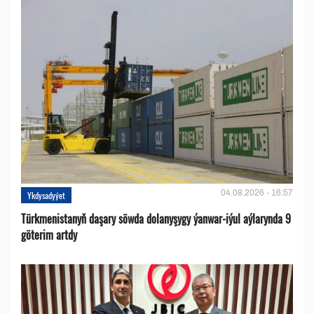
04.08.2026 - 16:57
Ykdysadyýet
Türkmenistanyň daşary söwda dolanyşygy ýanwar-iýul aýlarynda 9
göterim artdy