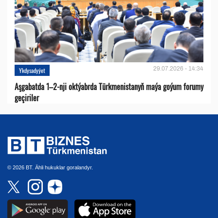
29.07.2026 - 14:34
Ykdysadyýet
Aşgabatda 1–2-nji oktýabrda Türkmenistanyň maýa goýum forumy
geçiriler
© 2026 BT. Ähli hukuklar goralandyr.