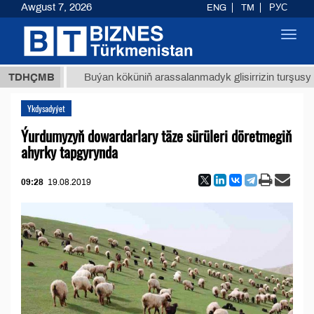
Awgust 7, 2026
ENG
TM
РУС
Toggl
navig
ТМТ
$1
TDHÇMB
Buýan köküniň arassalanmadyk glisirrizin turşusy (t.)
Ykdysadyýet
Ýurdumyzyň dowardarlary täze sürüleri döretmegiň
ahyrky tapgyrynda
09:28
19.08.2019