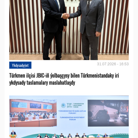
31.07.2026 - 16:53
Ykdysadyýet
Türkmen ilçisi JBIC-iň ýolbaşçysy bilen Türkmenistandaky iri
ykdysady taslamalary maslahatlaşdy