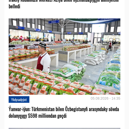
belledi
05.08.2026 - 14:35
Ykdysadyýet
Ýanwar-iýun: Türkmenistan bilen Özbegistanyň arasyndaky söwda
dolanyşygy $598 milliondan geçdi