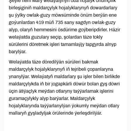
Şeýle hem Mary welaýatynyň oba hojalyk önümçilik
birleşiginiň maldarçylyk hojalyklarynyň dowardarlary
şu ýylky owlak-guzy möwsüminde önüm berýän ene
goýunlardan 419 müň 735 sany sagdyn owlak-guzy
alyp, olaryň hemmesini ösdürime goýberipdirler. Häzir
welaýatda guzulary seçip, şolardan täze tokly
sürülerini döretmek işleri tamamlaýjy tapgyrda alnyp
barylýar.
Welaýatda täze döredilýän sürüleri bakmak
maldarçylyk hojalyklarynyň iň tejribeli çopanlaryna
ynanylýar. Welaýatyň maldarlary şu işler bilen birlikde
maldarçylykda iň bir jogapkärli döwür bolan gyş döwri
üçin ätiýaçlyk meýdan otlaryny taýýarlamak işlerini
guramaçylykly alyp barýarlar. Maldarçylyk
hojalyklarynda taýýarlanylýan ýokumly meýdan otlary
mallaryň gyşladyljak örülerinde ýerleşdirilýär.