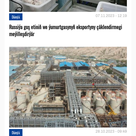
07.11.2023 - 12:19
Dünýä
Russiýa guş etiniň we ýumurtgasynyň eksportyny çäklendirmegi
meýilleşdirýär
28.10.2023 - 09:49
Dünýä