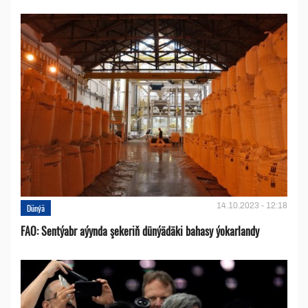
14.10.2023 - 12:18
Dünýä
FAO: Sentýabr aýynda şekeriň dünýädäki bahasy ýokarlandy