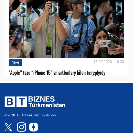
13.09.2023 - 10:23
Dünýä
"Apple” täze “iPhone 15” smartfonlary bilen tanyşdyrdy
© 2026 BT. Ähli hukuklar goralandyr.