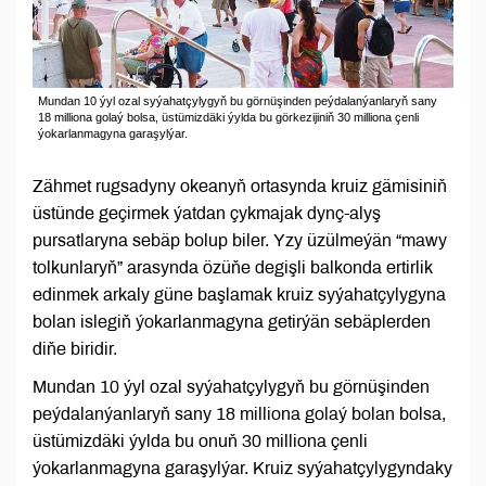
Mundan 10 ýyl ozal syýahatçylygyň bu görnüşinden peýdalanýanlaryň sany
18 milliona golaý bolsa, üstümizdäki ýylda bu görkezijiniň 30 milliona çenli
ýokarlanmagyna garaşylýar.
Zähmet rugsadyny okeanyň ortasynda kruiz gämisiniň
üstünde geçirmek ýatdan çykmajak dynç-alyş
pursatlaryna sebäp bolup biler. Yzy üzülmeýän “mawy
tolkunlaryň” arasynda özüňe degişli balkonda ertirlik
edinmek arkaly güne başlamak kruiz syýahatçylygyna
bolan islegiň ýokarlanmagyna getirýän sebäplerden
diňe biridir.
Mundan 10 ýyl ozal syýahatçylygyň bu görnüşinden
peýdalanýanlaryň sany 18 milliona golaý bolan bolsa,
üstümizdäki ýylda bu onuň 30 milliona çenli
ýokarlanmagyna garaşylýar. Kruiz syýahatçylygyndaky