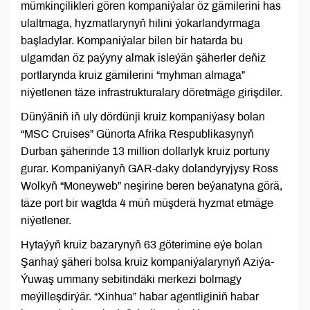
mümkinçilikleri gören kompaniýalar öz gämilerini has
ulaltmaga, hyzmatlarynyň hilini ýokarlandyrmaga
başladylar. Kompaniýalar bilen bir hatarda bu
ulgamdan öz paýyny almak isleýän şäherler deňiz
portlarynda kruiz gämilerini “myhman almaga”
niýetlenen täze infrastrukturalary döretmäge girişdiler.
Dünýäniň iň uly dördünji kruiz kompaniýasy bolan
“MSC Cruises” Günorta Afrika Respublikasynyň
Durban şäherinde 13 million dollarlyk kruiz portuny
gurar. Kompaniýanyň GAR-daky dolandyryjysy Ross
Wolkyň “Moneyweb” neşirine beren beýanatyna görä,
täze port bir wagtda 4 müň müşderä hyzmat etmäge
niýetlener.
Hytaýyň kruiz bazarynyň 63 göterimine eýe bolan
Şanhaý şäheri bolsa kruiz kompaniýalarynyň Aziýa-
Ýuwaş ummany sebitindäki merkezi bolmagy
meýilleşdirýär. “Xinhua” habar agentliginiň habar