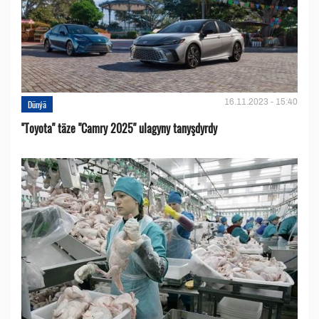
16.11.2023 - 15:40
Dünýä
''Toyota" täze "Camry 2025" ulagyny tanyşdyrdy