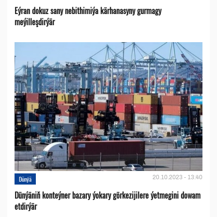
Eýran dokuz sany nebithimiýa kärhanasyny gurmagy
meýilleşdirýär
20.10.2023 - 13:40
Dünýä
Dünýäniň konteýner bazary ýokary görkezijilere ýetmegini dowam
etdirýär