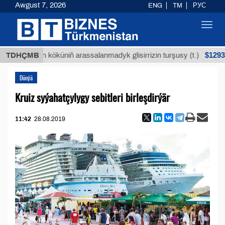
Awgust 7, 2026
ENG
TM
РУС
Toggl
navig
$12935,18
Buýan köküniň arassalanmadyk glisirrizin turşusy (t.)
TDHÇMB
Dünýä
Kruiz syýahatçylygy sebitleri birleşdirýär
11:42
28.08.2019