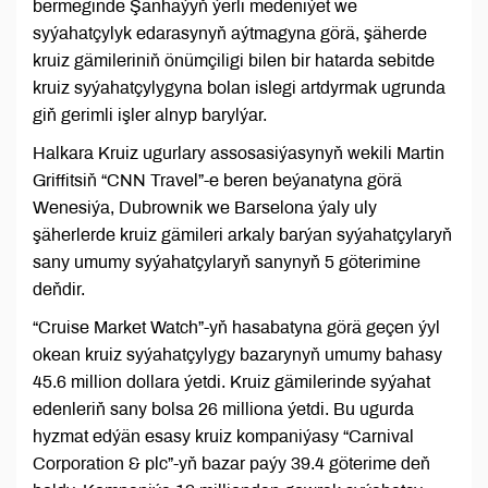
bermeginde Şanhaýyň ýerli medeniýet we
syýahatçylyk edarasynyň aýtmagyna görä, şäherde
kruiz gämileriniň önümçiligi bilen bir hatarda sebitde
kruiz syýahatçylygyna bolan islegi artdyrmak ugrunda
giň gerimli işler alnyp barylýar.
Halkara Kruiz ugurlary assosasiýasynyň wekili Martin
Griffitsiň “CNN Travel”-e beren beýanatyna görä
Wenesiýa, Dubrownik we Barselona ýaly uly
şäherlerde kruiz gämileri arkaly barýan syýahatçylaryň
sany umumy syýahatçylaryň sanynyň 5 göterimine
deňdir.
“Cruise Market Watch”-yň hasabatyna görä geçen ýyl
okean kruiz syýahatçylygy bazarynyň umumy bahasy
45.6 million dollara ýetdi. Kruiz gämilerinde syýahat
edenleriň sany bolsa 26 milliona ýetdi. Bu ugurda
hyzmat edýän esasy kruiz kompaniýasy “Carnival
Corporation & plc”-yň bazar paýy 39.4 göterime deň