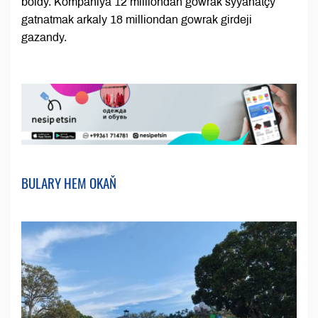
boldy. Kompaniýa 12 milliondan gowrak syýahatçy
gatnatmak arkaly 18 milliondan gowrak girdeji
gazandy.
BULARY HEM OKAŇ