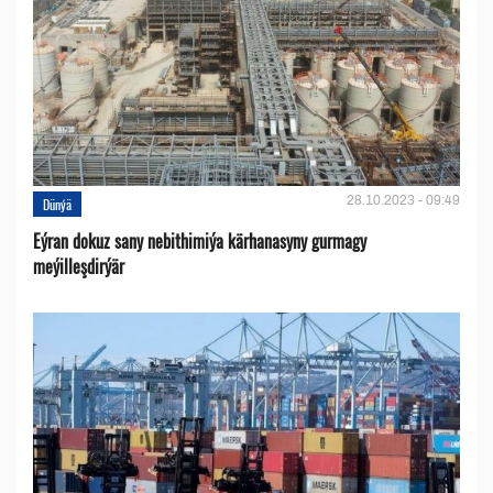
28.10.2023 - 09:49
Dünýä
Eýran dokuz sany nebithimiýa kärhanasyny gurmagy
meýilleşdirýär