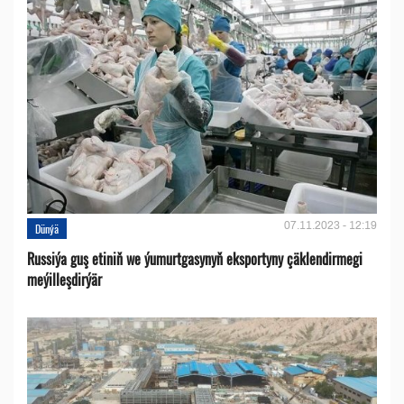
07.11.2023 - 12:19
Dünýä
Russiýa guş etiniň we ýumurtgasynyň eksportyny çäklendirmegi
meýilleşdirýär