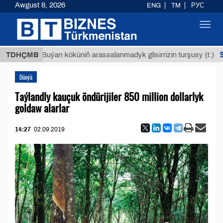
Awgust 8, 2026
ENG
TM
РУС
Toggl
navig
$12935,
TDHÇMB
Buýan köküniň arassalanmadyk glisirrizin turşusy (t.)
Dünýä
Taýlandly kauçuk öndürijiler 850 million dollarlyk
goldaw alarlar
14:27
02.09.2019