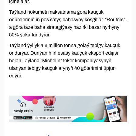
içine alar.
Taýland hökümeti maksatnama görä kauçuk
önümleriniň iň pes satyş bahasyny kesgitlär. “Reuters”-
a görä täze baha strategiýasy häzirki bazar nyrhyny
50% ýokarlandyrar.
Taýland ýyllyk 4.6 million tonna golaý tebigy kauçuk
öndürýär. Dünýäniň iň esasy kauçuk eksport edijisi
bolan Taýland “Michelin” teker kompaniýasynyň
ulanýan tebigy kauçuklarynyň 40 göterimini üpjün
edýär.