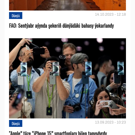
14.10.2023 - 12:18
Dünýä
FAO: Sentýabr aýynda şekeriň dünýädäki bahasy ýokarlandy
13.09.2023 - 10:23
Dünýä
"Apple” täze “iPhone 15” smartfonlary bilen tanyşdyrdy