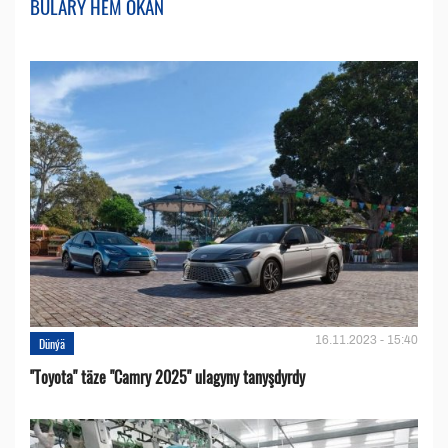
BULARY HEM OKAŇ
16.11.2023 - 15:40
Dünýä
''Toyota" täze "Camry 2025" ulagyny tanyşdyrdy