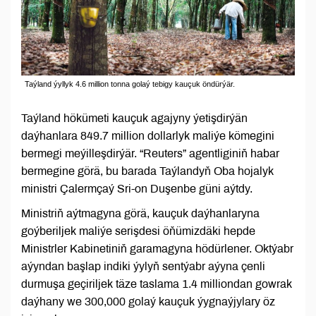
Taýland ýyllyk 4.6 million tonna golaý tebigy kauçuk öndürýär.
Taýland hökümeti kauçuk agajyny ýetişdirýän
daýhanlara 849.7 million dollarlyk maliýe kömegini
bermegi meýilleşdirýär. “Reuters” agentliginiň habar
bermegine görä, bu barada Taýlandyň Oba hojalyk
ministri Çalermçaý Sri-on Duşenbe güni aýtdy.
Ministriň aýtmagyna görä, kauçuk daýhanlaryna
goýberiljek maliýe serişdesi öňümizdäki hepde
Ministrler Kabinetiniň garamagyna hödürlener. Oktýabr
aýyndan başlap indiki ýylyň sentýabr aýyna çenli
durmuşa geçiriljek täze taslama 1.4 milliondan gowrak
daýhany we 300,000 golaý kauçuk ýygnaýjylary öz