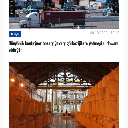
20.10.2023 - 13:40
Dünýä
Dünýäniň konteýner bazary ýokary görkezijilere ýetmegini dowam
etdirýär