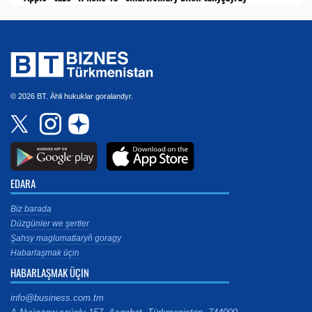
© 2026 BT. Ähli hukuklar goralandyr.
EDARA
Biz barada
Düzgünler we şertler
Şahsy maglumatlaryň goragy
Habarlaşmak üçin
HABARLAŞMAK ÜÇIN
info@business.com.tm