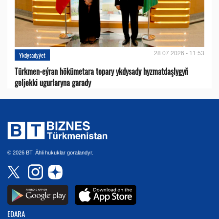
28.07.2026 - 11:53
Ykdysadyýet
Türkmen-eýran hökümetara topary ykdysady hyzmatdaşlygyň
geljekki ugurlaryna garady
© 2026 BT. Ähli hukuklar goralandyr.
EDARA