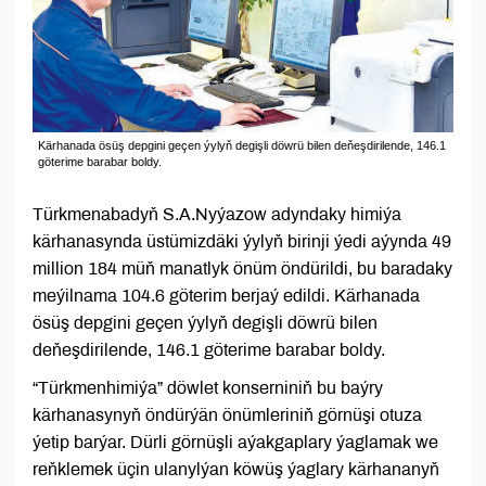
Kärhanada ösüş depgini geçen ýylyň degişli döwrü bilen deňeşdirilende, 146.1
göterime barabar boldy.
Türkmenabadyň S.A.Nyýazow adyndaky himiýa
kärhanasynda üstümizdäki ýylyň birinji ýedi aýynda 49
million 184 müň manatlyk önüm öndürildi, bu baradaky
meýilnama 104.6 göterim berjaý edildi. Kärhanada
ösüş depgini geçen ýylyň degişli döwrü bilen
deňeşdirilende, 146.1 göterime barabar boldy.
“Türkmenhimiýa” döwlet konserniniň bu baýry
kärhanasynyň öndürýän önümleriniň görnüşi otuza
ýetip barýar. Dürli görnüşli aýakgaplary ýaglamak we
reňklemek üçin ulanylýan köwüş ýaglary kärhananyň