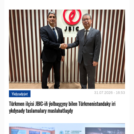
31.07.2026 - 16:53
Ykdysadyýet
Türkmen ilçisi JBIC-iň ýolbaşçysy bilen Türkmenistandaky iri
ykdysady taslamalary maslahatlaşdy