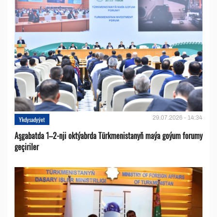
29.07.2026 - 14:34
Ykdysadyýet
Aşgabatda 1–2-nji oktýabrda Türkmenistanyň maýa goýum forumy
geçiriler