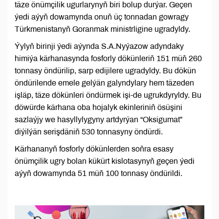
täze önümçilik ugurlarynyň biri bolup durýar. Geçen
ýedi aýyň dowamynda onuň üç tonnadan gowragy
Türkmenistanyň Goranmak ministrligine ugradyldy.
Ýylyň birinji ýedi aýynda S.A.Nyýazow adyndaky
himiýa kärhanasynda fosforly dökünleriň 151 müň 260
tonnasy öndürilip, sarp edijilere ugradyldy. Bu dökün
öndürilende emele gelýän galyndylary hem täzeden
işläp, täze dökünleri öndürmek işi-de ugrukdyryldy. Bu
döwürde kärhana oba hojalyk ekinleriniň ösüşini
sazlaýjy we hasyllylygyny artdyrýan “Oksigumat”
diýilýän serişdäniň 530 tonnasyny öndürdi.
Kärhananyň fosforly dökünlerden soňra esasy
önümçilik ugry bolan kükürt kislotasynyň geçen ýedi
aýyň dowamynda 51 müň 100 tonnasy öndürildi.