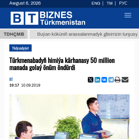
Awgust 6, 2026
ENG
TM
РУС
Toggl
navig
ТМТ
$1
TDHÇMB
Buýan köküniň arassalanmadyk glisirrizin turşusy (t.)
Ykdysadyýet
Türkmenabadyň himiýa kärhanasy 50 million
manada golaý önüm öndürdi
BT
10:17
10.09.2019