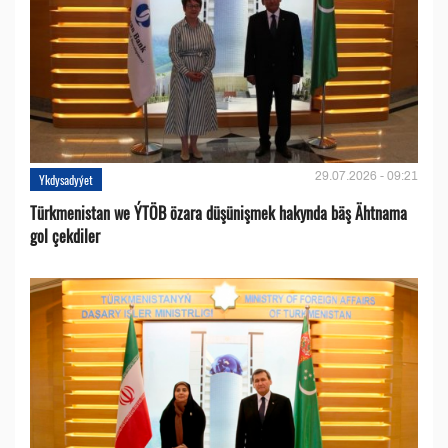
29.07.2026 - 09:21
Ykdysadyýet
Türkmenistan we ÝTÖB özara düşünişmek hakynda bäş Ähtnama
gol çekdiler