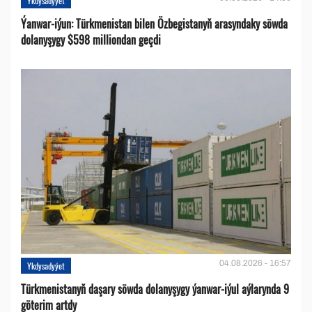
Ykdysadyýet
Ýanwar-iýun: Türkmenistan bilen Özbegistanyň arasyndaky söwda
dolanyşygy $598 milliondan geçdi
04.08.2026 - 16:57
Ykdysadyýet
Türkmenistanyň daşary söwda dolanyşygy ýanwar-iýul aýlarynda 9
göterim artdy