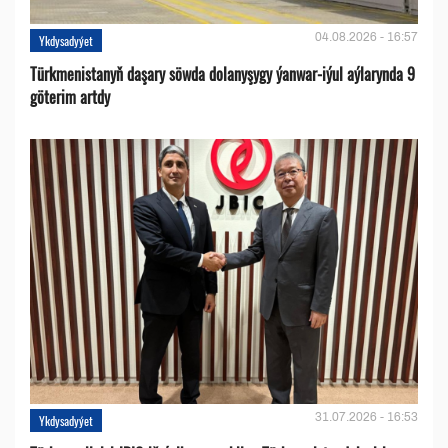
04.08.2026 - 16:57
Ykdysadyýet
Türkmenistanyň daşary söwda dolanyşygy ýanwar-iýul aýlarynda 9
göterim artdy
31.07.2026 - 16:53
Ykdysadyýet