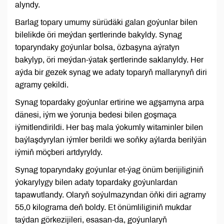
alyndy.
Barlag topary umumy sürüdäki galan goýunlar bilen
bilelikde öri meýdan şertlerinde bakyldy. Synag
toparyndaky goýunlar bolsa, özbaşyna aýratyn
bakylyp, öri meýdan-ýatak şertlerinde saklanyldy. Her
aýda bir gezek synag we adaty toparyň mallarynyň diri
agramy çekildi.
Synag topardaky goýunlar ertirine we agşamyna arpa
dänesi, iým we ýorunja bedesi bilen goşmaça
iýmitlendirildi. Her baş mala ýokumly witaminler bilen
baýlaşdyrylan iýmler berildi we soňky aýlarda berilýän
iýmiň möçberi artdyryldy.
Synag toparyndaky goýunlar et-ýag önüm berijiliginiň
ýokarylygy bilen adaty topardaky goýunlardan
tapawutlandy. Olaryň soýulmazyndan öňki diri agramy
55,0 kilograma deň boldy. Et önümliliginiň mukdar
taýdan görkezijileri, esasan-da, goýunlaryň