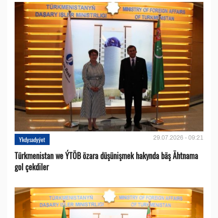
29.07.2026 - 09:21
Ykdysadyýet
Türkmenistan we ÝTÖB özara düşünişmek hakynda bäş Ähtnama
gol çekdiler