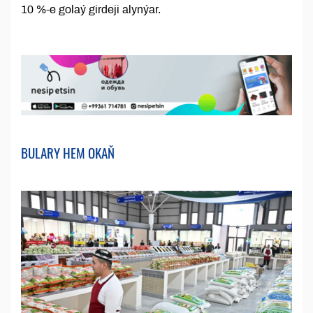
10 %-e golaý girdeji alynýar.
BULARY HEM OKAŇ