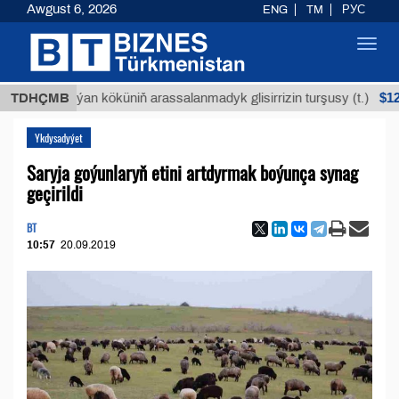
Awgust 6, 2026
ENG
TM
РУС
Toggl
navig
$12935,18
TDHÇMB
Buýan köküniň arassalanmadyk glisirrizin turşusy (t.)
Ykdysadyýet
Saryja goýunlaryň etini artdyrmak boýunça synag
geçirildi
BT
10:57
20.09.2019