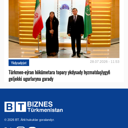
28.07.2026 - 11:53
Ykdysadyýet
Türkmen-eýran hökümetara topary ykdysady hyzmatdaşlygyň
geljekki ugurlaryna garady
© 2026 BT. Ähli hukuklar goralandyr.