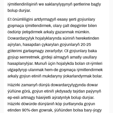
iýmitlendirilişiniň we saklanylyşynyň şertlerine bagly
bolup durýar.
Et önümliligini artdyrmagyň esasy şerti goýunlary
goşmaça iýmitlendirmek, olary çalt depginler bilen
ösdürip ýetişdirmek arkaly gazanmak mümkin.
Dowardarçylyk hojalyklarynda süriniň hereketinden
aýrylan, hasapdan çykarylan goýunlaryň 20-25
göterimi gartaşmagy zerarlydyr. Ol goýunlary baka
goýup semretmek, girdeji almagyň amatly usullary
hasaplanylýar. Munuň üçin hojalykda bolan ot-iýmleri
utgaşdyryp ulanmak hem-de goşmaça iýmitlendirmek
arkaly goýun etiniň mukdaryny ýokarlandyrmak bolar.
Häzirki zamanyň dünýä dowardarçylygynda dowar
ýüňüne görä, goýun etiniň ykdysady taýdan paýynyň
ep-esli artmagy häsiýetli aýratynlyk bolup durýar.
Häzirki döwürde dünýäniň köp ýurtlarynda goýun
etinden 90%-den gowrak, ýüňünden bolsa bary-ýogy