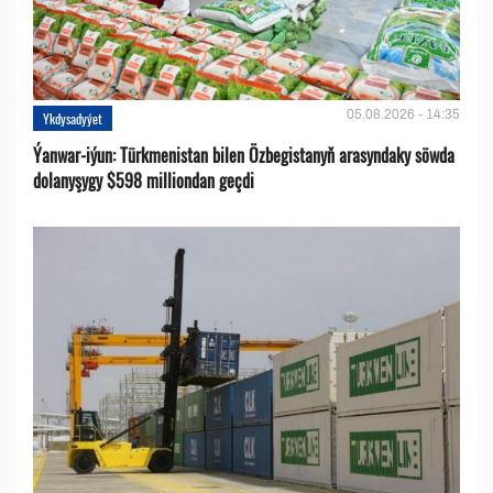
05.08.2026 - 14:35
Ykdysadyýet
Ýanwar-iýun: Türkmenistan bilen Özbegistanyň arasyndaky söwda
dolanyşygy $598 milliondan geçdi