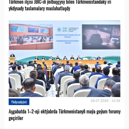
Türkmen ilçisi JBIC-iň ýolbaşçysy bilen Türkmenistandaky iri
ykdysady taslamalary maslahatlaşdy
29.07.2026 - 14:34
Ykdysadyýet
Aşgabatda 1–2-nji oktýabrda Türkmenistanyň maýa goýum forumy
geçiriler