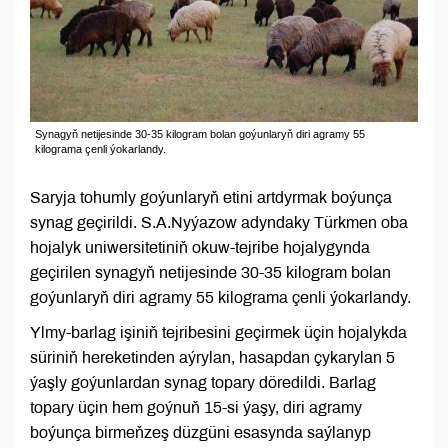
Synagyň netijesinde 30-35 kilogram bolan goýunlaryň diri agramy 55
kilograma çenli ýokarlandy.
Saryja tohumly goýunlaryň etini artdyrmak boýunça
synag geçirildi. S.A.Nyýazow adyndaky Türkmen oba
hojalyk uniwersitetiniň okuw-tejribe hojalygynda
geçirilen synagyň netijesinde 30-35 kilogram bolan
goýunlaryň diri agramy 55 kilograma çenli ýokarlandy.
Ylmy-barlag işiniň tejribesini geçirmek üçin hojalykda
süriniň hereketinden aýrylan, hasapdan çykarylan 5
ýaşly goýunlardan synag topary döredildi. Barlag
topary üçin hem goýnuň 15-si ýaşy, diri agramy
boýunça birmeňzeş düzgüni esasynda saýlanyp