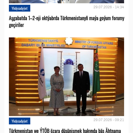
29.07.2026 - 14:34
Ykdysadyýet
Aşgabatda 1–2-nji oktýabrda Türkmenistanyň maýa goýum forumy
geçiriler
29.07.2026 - 09:21
Ykdysadyýet
Türkmenistan we ÝTÖB özara düşünişmek hakynda bäş Ähtnama