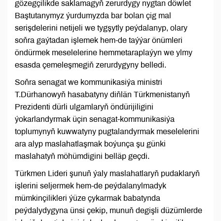
gözegçilikde saklamagyň zerurdygy nygtan döwlet
Baştutanymyz ýurdumyzda bar bolan çig mal
serişdelerini netijeli we tygşytly peýdalanyp, olary
soňra gaýtadan işlemek hem-de taýýar önümleri
öndürmek meselelerine hemmetaraplaýyn we ylmy
esasda çemeleşmegiň zerurdygyny belledi.
Soňra senagat we kommunikasiýa ministri
T.Dürhanowyň hasabatyny diňlän Türkmenistanyň
Prezidenti dürli ulgamlaryň öndürijiligini
ýokarlandyrmak üçin senagat-kommunikasiýa
toplumynyň kuwwatyny pugtalandyrmak meselelerini
ara alyp maslahatlaşmak boýunça şu günki
maslahatyň möhümdigini belläp geçdi.
Türkmen Lideri şunuň ýaly maslahatlaryň pudaklaryň
işlerini seljermek hem-de peýdalanylmadyk
mümkinçilikleri ýüze çykarmak babatynda
peýdalydygyna ünsi çekip, munuň degişli düzümlerde