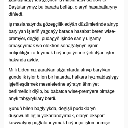
Baştutanymyz bu barada belläp, olaryň hasabatlaryny
diňledi.
Iş maslahatynda gözegçilik edýän düzümlerinde alnyp
barylýan işleriň ýagdaýy barada hasabat beren wise-
premýer, degişli pudagyň işinde sanly ulgamy
ornaşdyrmak we elektron senagatynyň işiniň
netijeliligini artdyrmak boýunça ýerine ýetirilýän işler
hakynda aýtdy.
Milli Liderimiz garalýan ulgamlarda alnyp barylýan
gündelik işler bilen bir hatarda, halkara hyzmatdaşlygy
işjeňleşdirmek meselelerine aýratyn ähmiýet
berilmelidir diýip, bu babatda wise-premýere birnäçe
anyk tabşyryklary berdi.
Şunuň bilen baglylykda, degişli pudaklaryň
düşewüntliligini ýokarlandyrmak, olaryň eksport
kuwwatyny pugtalandyrmak boýunça işleri hemişe