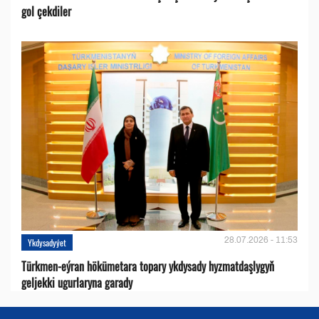
gol çekdiler
28.07.2026 - 11:53
Ykdysadyýet
Türkmen-eýran hökümetara topary ykdysady hyzmatdaşlygyň
geljekki ugurlaryna garady