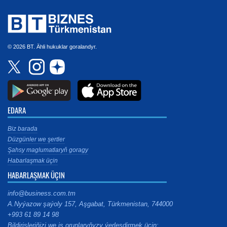
© 2026 BT. Ähli hukuklar goralandyr.
EDARA
Biz barada
Düzgünler we şertler
Şahsy maglumatlaryň goragy
Habarlaşmak üçin
HABARLAŞMAK ÜÇIN
info@business.com.tm
A.Nyýazow şaýoly 157, Aşgabat, Türkmenistan, 744000
+993 61 89 14 98
Bildirişleriňizi we iş orunlaryňyzy ýerleşdirmek üçin: