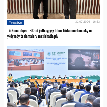
31.07.2026 - 16:53
Ykdysadyýet
Türkmen ilçisi JBIC-iň ýolbaşçysy bilen Türkmenistandaky iri
ykdysady taslamalary maslahatlaşdy