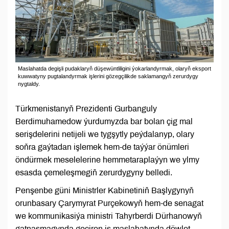
Maslahatda degişli pudaklaryň düşewüntliligini ýokarlandyrmak, olaryň eksport
kuwwatyny pugtalandyrmak işlerini gözegçilikde saklamangyň zerurdygy
nygtaldy.
Türkmenistanyň Prezidenti Gurbanguly
Berdimuhamedow ýurdumyzda bar bolan çig mal
serişdelerini netijeli we tygşytly peýdalanyp, olary
soňra gaýtadan işlemek hem-de taýýar önümleri
öndürmek meselelerine hemmetaraplaýyn we ylmy
esasda çemeleşmegiň zerurdygyny belledi.
Penşenbe güni Ministrler Kabinetiniň Başlygynyň
orunbasary Çarymyrat Purçekowyň hem-de senagat
we kommunikasiýa ministri Tahyrberdi Dürhanowyň
gatnaşmagynda geçiren iş maslahatynda döwlet