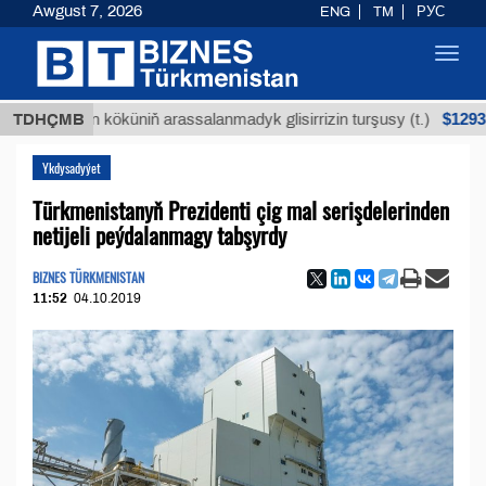
Awgust 7, 2026
ENG
TM
РУС
Toggl
navig
$12935,18
uýan köküniň arassalanmadyk glisirrizin turşusy (t.)
TDHÇMB
Ykdysadyýet
Türkmenistanyň Prezidenti çig mal serişdelerinden
netijeli peýdalanmagy tabşyrdy
BIZNES TÜRKMENISTAN
11:52
04.10.2019