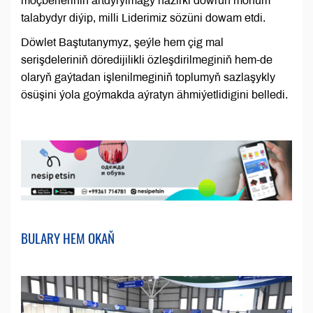
möçberleriniň artdyrylmagy häzirki döwrüň möhüm
talabydyr diýip, milli Liderimiz sözüni dowam etdi.
Döwlet Baştutanymyz, şeýle hem çig mal
serişdeleriniň döredijilikli özleşdirilmeginiň hem-de
olaryň gaýtadan işlenilmeginiň toplumyň sazlaşykly
ösüşini ýola goýmakda aýratyn ähmiýetlidigini belledi.
BULARY HEM OKAŇ