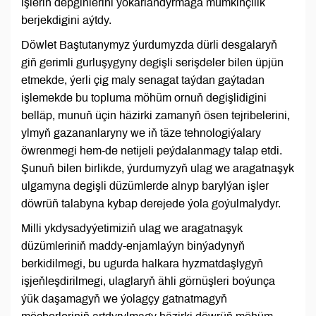
işleriň depginlerini ýokarlandyrmaga mümkinçilik
berjekdigini aýtdy.
Döwlet Baştutanymyz ýurdumyzda dürli desgalaryň
giň gerimli gurluşygyny degişli serişdeler bilen üpjün
etmekde, ýerli çig maly senagat taýdan gaýtadan
işlemekde bu topluma möhüm ornuň degişlidigini
belläp, munuň üçin häzirki zamanyň ösen tejribelerini,
ylmyň gazananlaryny we iň täze tehnologiýalary
öwrenmegi hem-de netijeli peýdalanmagy talap etdi.
Şunuň bilen birlikde, ýurdumyzyň ulag we aragatnaşyk
ulgamyna degişli düzümlerde alnyp barylýan işler
döwrüň talabyna kybap derejede ýola goýulmalydyr.
Milli ykdysadyýetimiziň ulag we aragatnaşyk
düzümleriniň maddy-enjamlaýyn binýadynyň
berkidilmegi, bu ugurda halkara hyzmatdaşlygyň
işjeňleşdirilmegi, ulaglaryň ähli görnüşleri boýunça
ýük daşamagyň we ýolagçy gatnatmagyň