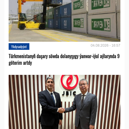
04.08.2026 - 16:57
Ykdysadyýet
Türkmenistanyň daşary söwda dolanyşygy ýanwar-iýul aýlarynda 9
göterim artdy