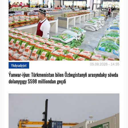
05.08.2026 - 14:35
Ykdysadyýet
Ýanwar-iýun: Türkmenistan bilen Özbegistanyň arasyndaky söwda
dolanyşygy $598 milliondan geçdi