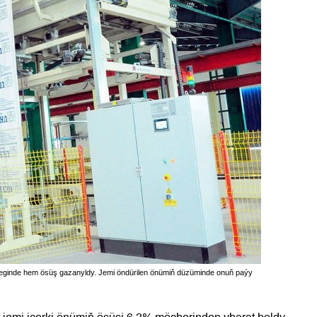
leginde hem ösüş gazanyldy. Jemi öndürilen önümiň düzüminde onuň paýy