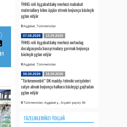
ÝHHG-niň Aşgabatdaky merkezi mahabat
materiallary bilen üpjün etmek boýunça bäsleşik
yglan edýär
Aşgabat, Türkmenistan
07.08.2026
15.09.2026
ÝHHG-niň Aşgabatdaky merkezi awtoulag
duralgasynda bassyrmalary gurmak boýunça
bäsleşik yglan edýär
Aşgabat, Türkmenistan
08.08.2026
18.09.2026
“Türkmennebit” DK maddy-tehniki serişdeleri
satyn almak boýunça halkara bäsleşigi gaýtadan
yglan edýär
Türkmenistan, Aşgabat ş., Arçabil şaýoly 56
TÄZELIKLERIŇIZI ÝOLLAŇ