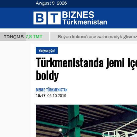
Awgust 9, 2026
37,8 ТМТ
.)
TDHÇMB
Buýan köküniň arassalanmadyk glisirrizin turşus
Ykdysadyýet
Türkmenistanda jemi iç
boldy
BIZNES TÜRKMENISTAN
10:47
05.10.2019