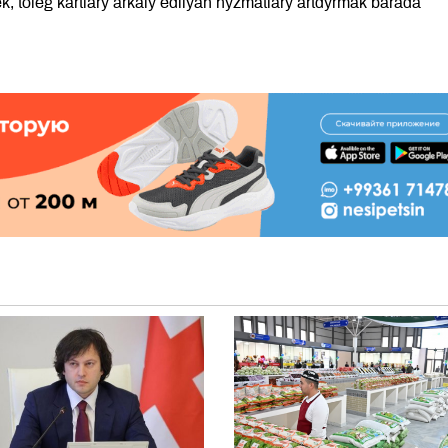
, töleg kartlary arkaly edilýän hyzmatlary artdyrmak barada