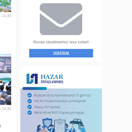
- 14:35
Biznes täzelikleriňizi bize ýollaň!
UGRATMAK
- 14:34
y