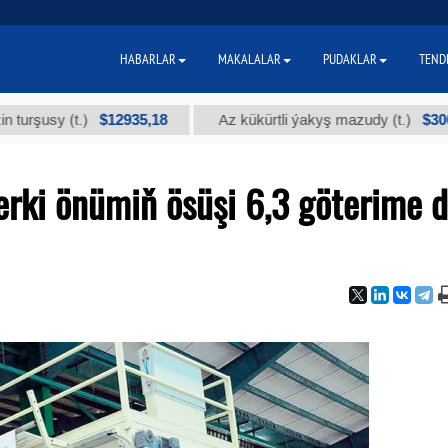
HABARLAR
MAKALALAR
PUDAKLAR
TEND
$12935,18
$300
y (t.)
Az kükürtli ýakyş mazudy (t.)
erki önümiň ösüşi 6,3 göterime 