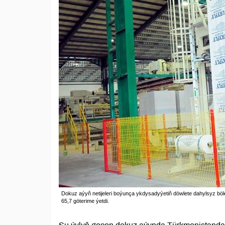
Dokuz aýyň netijeleri boýunça ykdysadyýetiň döwlete dahylsyz bö
65,7 göterime ýetdi.