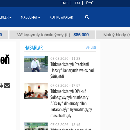
ENG
TM
РУС
ERLER
MAGLUMAT
KOTIROWKALAR
$86 000
"А" kysymly tehniki ýody (t.)
Natriý hlorly (nahar du
HABARLAR
ÄHLISI
deň
08.08.2026 - 11:23
Türkmenistanyň Prezidenti
Hazaryň kenarynda welosipedli
ýöriş etdi
07.08.2026 - 17:57
Türkmenistanyň DIM-niň
ýolbaşçysynyň orunbasary
ABŞ-nyň diplomaty bilen
ikitaraplaýyn hyzmatdaşlygy
maslahatlaşdy
07.08.2026 - 13:45