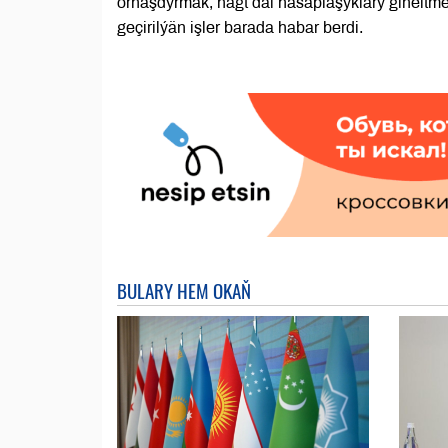
ornaşdyrmak, nagt däl hasaplaşyklary giňeltmek
geçirilýän işler barada habar berdi.
BULARY HEM OKAŇ