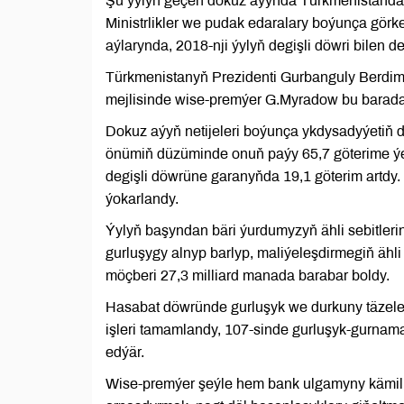
Şu ýylyň geçen dokuz aýynda Türkmenistanda j
Ministrlikler we pudak edaralary boýunça görkez
aýlarynda, 2018-nji ýylyň degişli döwri bilen 
Türkmenistanyň Prezidenti Gurbanguly Berdimu
mejlisinde wise-premýer G.Myradow bu barada
Dokuz aýyň netijeleri boýunça ykdysadyýetiň 
önümiň düzüminde onuň paýy 65,7 göterime ýe
degişli döwrüne garanyňda 19,1 göterim artdy
ýokarlandy.
Ýylyň başyndan bäri ýurdumyzyň ähli sebitler
gurluşygy alnyp barlyp, maliýeleşdirmegiň ähl
möçberi 27,3 milliard manada barabar boldy.
Hasabat döwründe gurluşyk we durkuny täzelem
işleri tamamlandy, 107-sinde gurluşyk-gurnama 
edýär.
Wise-premýer şeýle hem bank ulgamyny kämill