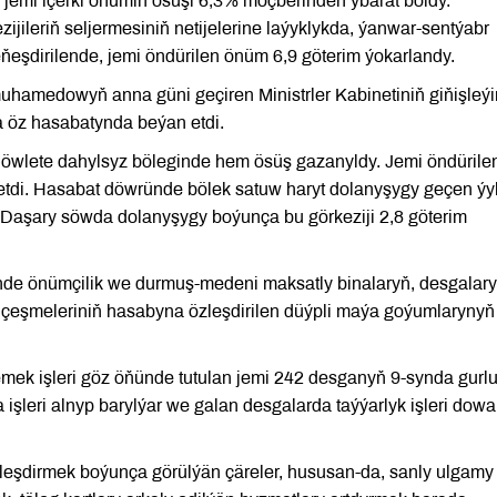
emi içerki önümiň ösüşi 6,3% möçberinden ybarat boldy.
ijileriň seljermesiniň netijelerine laýyklykda, ýanwar-sentýabr
deňeşdirilende, jemi öndürilen önüm 6,9 göterim ýokarlandy.
hamedowyň anna güni geçiren Ministrler Kabinetiniň giňişleýi
 öz hasabatynda beýan etdi.
döwlete dahylsyz böleginde hem ösüş gazanyldy. Jemi öndürile
tdi. Hasabat döwründe bölek satuw haryt dolanyşygy geçen ýy
. Daşary söwda dolanyşygy boýunça bu görkeziji 2,8 göterim
inde önümçilik we durmuş-medeni maksatly binalaryň, desgalar
i çeşmeleriniň hasabyna özleşdirilen düýpli maýa goýumlarynyň
ek işleri göz öňünde tutulan jemi 242 desganyň 9-synda gurl
işleri alnyp barylýar we galan desgalarda taýýarlyk işleri dow
eşdirmek boýunça görülýän çäreler, hususan-da, sanly ulgamy