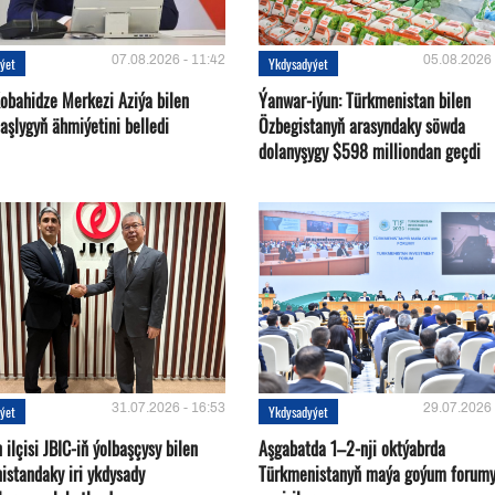
07.08.2026 - 11:42
05.08.2026 
ýet
Ykdysadyýet
Kobahidze Merkezi Aziýa bilen
Ýanwar-iýun: Türkmenistan bilen
aşlygyň ähmiýetini belledi
Özbegistanyň arasyndaky söwda
dolanyşygy $598 milliondan geçdi
31.07.2026 - 16:53
29.07.2026 
ýet
Ykdysadyýet
ilçisi JBIC-iň ýolbaşçysy bilen
Aşgabatda 1–2-nji oktýabrda
istandaky iri ykdysady
Türkmenistanyň maýa goýum forum