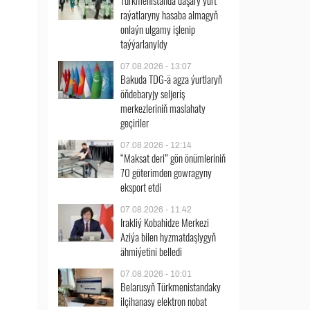
Türkmenistanda daşary ýurt
raýatlaryny hasaba almagyň
onlaýn ulgamy işlenip
taýýarlanyldy
07.08.2026 - 13:07
Bakuda TDG-ä agza ýurtlaryň
öňdebaryjy seljeriş
merkezleriniň maslahaty
geçiriler
07.08.2026 - 12:14
“Maksat deri” gön önümleriniň
70 göterimden gowragyny
eksport etdi
07.08.2026 - 11:42
Irakliý Kobahidze Merkezi
Aziýa bilen hyzmatdaşlygyň
ähmiýetini belledi
07.08.2026 - 10:01
Belarusyň Türkmenistandaky
ilçihanasy elektron nobat