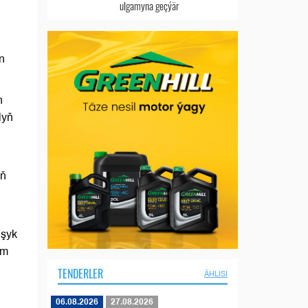
ulgamyna geçýär
n
n
lyň
yň
uşyk
am
TENDERLER
ÄHLISI
06.08.2026
27.08.2026