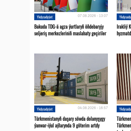
07.08.2026 - 13:07
Ykdysadyýet
Ykdysady
Bakuda TDG-ä agza ýurtlaryň öňdebaryjy
Irakliý 
seljeriş merkezleriniň maslahaty geçiriler
hyzmatd
04.08.2026 - 16:57
Ykdysadyýet
Ykdysady
Türkmenistanyň daşary söwda dolanyşygy
Türkmen 
ýanwar-iýul aýlarynda 9 göterim artdy
Türkmen