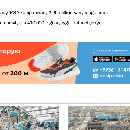
sany, PSA kompaniýasy 3.88 million sany ulag öndürdi.
umumylykda 410,000-e golaý işgär zähmet çekýär.