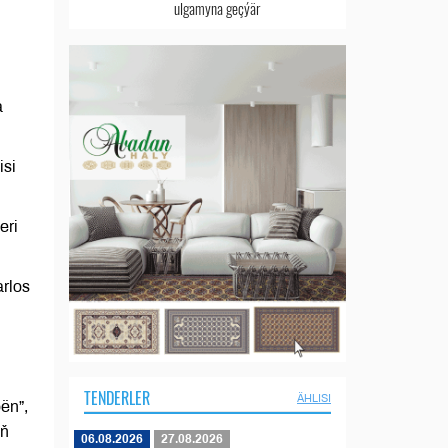
ulgamyna geçýär
a
isi
eri
rlos
TENDERLER
ÄHLISI
oën”,
yň
06.08.2026
27.08.2026