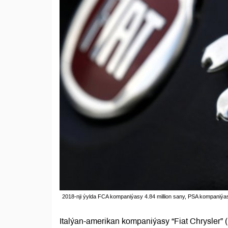
2018-nji ýylda FCA kompaniýasy 4.84 million sany, PSA kompaniýasy
Italýan-amerikan kompaniýasy “Fiat Chrysler”