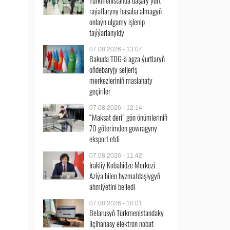
Türkmenistanda daşary ýurt
raýatlaryny hasaba almagyň
onlaýn ulgamy işlenip
taýýarlanyldy
07.08.2026 - 13:07
Bakuda TDG-ä agza ýurtlaryň
öňdebaryjy seljeriş
merkezleriniň maslahaty
geçiriler
07.08.2026 - 12:14
“Maksat deri” gön önümleriniň
70 göterimden gowragyny
eksport etdi
07.08.2026 - 11:42
Irakliý Kobahidze Merkezi
Aziýa bilen hyzmatdaşlygyň
ähmiýetini belledi
07.08.2026 - 10:01
Belarusyň Türkmenistandaky
ilçihanasy elektron nobat