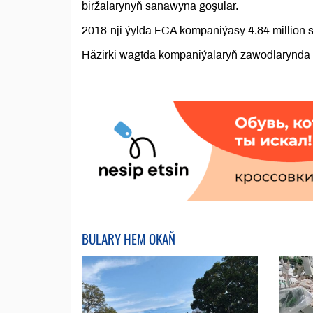
biržalarynyň sanawyna goşular.
2018-nji ýylda FCA kompaniýasy 4.84 million 
Häzirki wagtda kompaniýalaryň zawodlarynda 
BULARY HEM OKAŇ