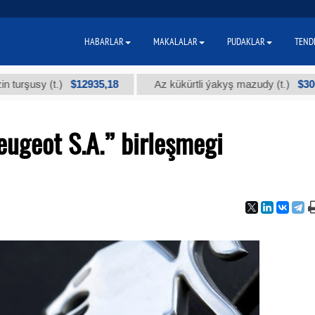
HABARLAR
MAKALALAR
PUDAKLAR
TEND
$12935,18
$300
sy (t.)
Az kükürtli ýakyş mazudy (t.)
eugeot S.A.” birleşmegi