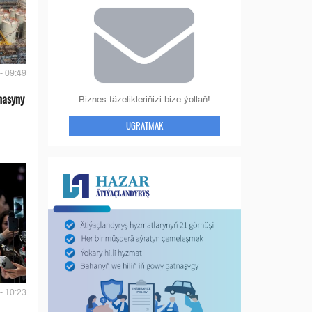
- 09:49
nasyny
Biznes täzelikleriňizi bize ýollaň!
UGRATMAK
- 10:23