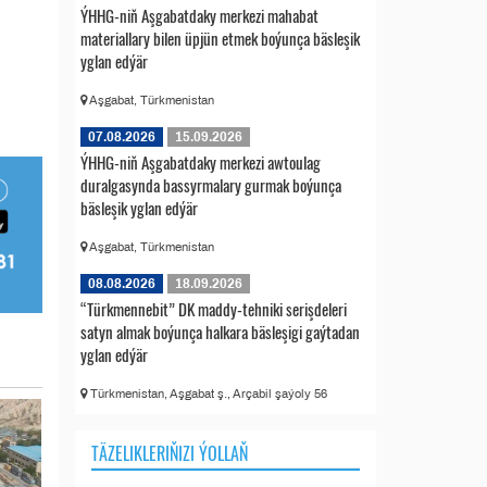
ÝHHG-niň Aşgabatdaky merkezi mahabat
materiallary bilen üpjün etmek boýunça bäsleşik
yglan edýär
Aşgabat, Türkmenistan
07.08.2026
15.09.2026
ÝHHG-niň Aşgabatdaky merkezi awtoulag
duralgasynda bassyrmalary gurmak boýunça
bäsleşik yglan edýär
Aşgabat, Türkmenistan
08.08.2026
18.09.2026
“Türkmennebit” DK maddy-tehniki serişdeleri
satyn almak boýunça halkara bäsleşigi gaýtadan
yglan edýär
Türkmenistan, Aşgabat ş., Arçabil şaýoly 56
TÄZELIKLERIŇIZI ÝOLLAŇ