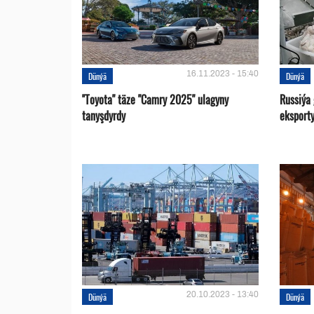
16.11.2023 - 15:40
Dünýä
Dünýä
''Toyota" täze "Camry 2025" ulagyny
Russiýa
tanyşdyrdy
eksport
20.10.2023 - 13:40
Dünýä
Dünýä