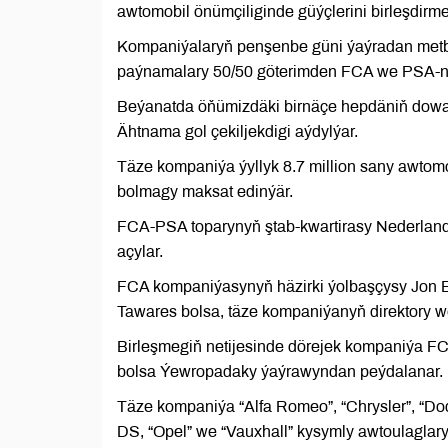
awtomobil önümçiliginde güýçlerini birleşdirmeg
Kompaniýalaryň penşenbe güni ýaýradan metbug
paýnamalary 50/50 göterimden FCA we PSA-ny
Beýanatda öňümizdäki birnäçe hepdäniň dow
Ähtnama gol çekiljekdigi aýdylýar.
Täze kompaniýa ýyllyk 8.7 million sany awtomo
bolmagy maksat edinýär.
FCA-PSA toparynyň ştab-kwartirasy Nederlandi
açylar.
FCA kompaniýasynyň häzirki ýolbaşçysy Jon E
Tawares bolsa, täze kompaniýanyň direktory w
Birleşmegiň netijesinde dörejek kompaniýa F
bolsa Ýewropadaky ýaýrawyndan peýdalanar.
Täze kompaniýa “Alfa Romeo”, “Chrysler”, “Dodge
DS, “Opel” we “Vauxhall” kysymly awtoulaglary 