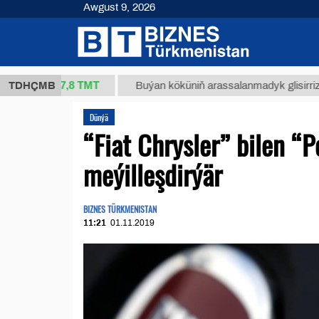
Awgust 9, 2026
37,8 ТМТ
g.)
TDHÇMB
Buýan köküniň arassalanmadyk glisirrizin turşu
Dünýä
“Fiat Chrysler” bilen “P
meýilleşdirýär
BIZNES TÜRKMENISTAN
11:21
01.11.2019