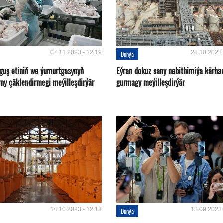
07.11.2023 - 12:19
28.10.2023 
Dünýä
 guş etiniň we ýumurtgasynyň
Eýran dokuz sany nebithimiýa kärha
yny çäklendirmegi meýilleşdirýär
gurmagy meýilleşdirýär
14.10.2023 - 12:18
13.09.2023 
Dünýä