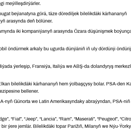
i meýilleşdirýärler.
at beýanatyna görä, täze dörediljek bilelikdäki kärhananyň
ň arasynda deň bölüner.
amynda iki kompaniýanyň arasynda Özara düşünişmek boýunç
bil öndürmek arkaly bu ugurda dünýäniň iň uly dördünji öndürij
ýada ýerleşip, Fransiýa, Italiýa we ABŞ-da dolandyryş merkezl
lkan bilelikdäki kärhananyň hem ýolbaşçysy bolar. PSA-den Ka
ezipesine bellener.
CA-nyň Günorta we Latin Amerikasyndaky abraýyndan, PSA-niň
”, “Fiat”, “Jeep”, “Lancia”, “Ram”, “Maserati”, “Peugeot”, “Citr
bir ýere jemlär. Bilelikdäki topar Parižiň, Milanyň we Nýu-Ýork