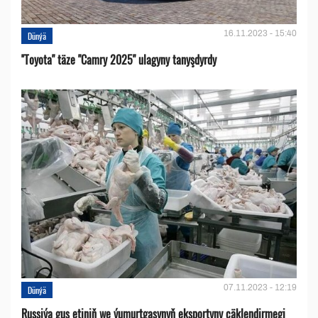
16.11.2023 - 15:40
Dünýä
''Toyota" täze "Camry 2025" ulagyny tanyşdyrdy
07.11.2023 - 12:19
Dünýä
Russiýa guş etiniň we ýumurtgasynyň eksportyny çäklendirmegi