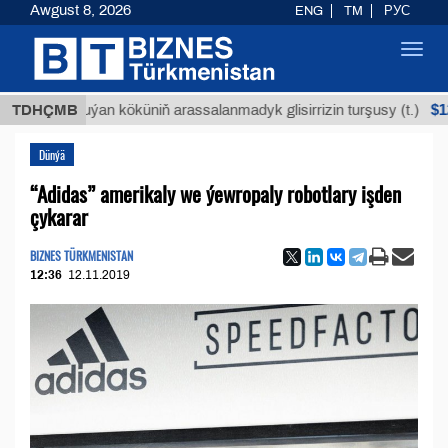
Awgust 8, 2026
ENG
TM
РУС
Toggl
navig
$12935,18
TDHÇMB
Buýan köküniň arassalanmadyk glisirrizin turşusy (t.)
Dünýä
“Adidas” amerikaly we ýewropaly robotlary işden
çykarar
BIZNES TÜRKMENISTAN
12:36
12.11.2019