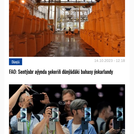
14.10.2023 - 12:18
Dünýä
FAO: Sentýabr aýynda şekeriň dünýädäki bahasy ýokarlandy