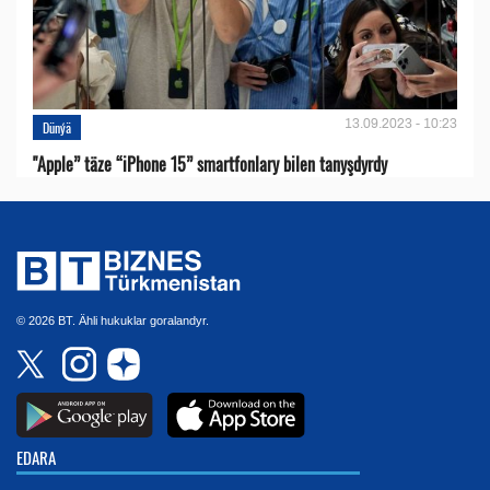
13.09.2023 - 10:23
Dünýä
"Apple” täze “iPhone 15” smartfonlary bilen tanyşdyrdy
© 2026 BT. Ähli hukuklar goralandyr.
EDARA