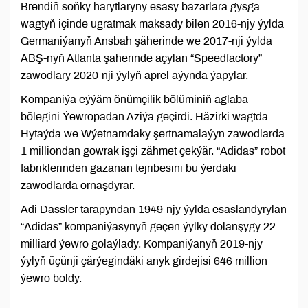
Brendiň soňky harytlaryny esasy bazarlara gysga
wagtyň içinde ugratmak maksady bilen 2016-njy ýylda
Germaniýanyň Ansbah şäherinde we 2017-nji ýylda
ABŞ-nyň Atlanta şäherinde açylan “Speedfactory”
zawodlary 2020-nji ýylyň aprel aýynda ýapylar.
Kompaniýa eýýäm önümçilik bölüminiň aglaba
bölegini Ýewropadan Aziýa geçirdi. Häzirki wagtda
Hytaýda we Wýetnamdaky şertnamalaýyn zawodlarda
1 milliondan gowrak işçi zähmet çekýär. “Adidas” robot
fabriklerinden gazanan tejribesini bu ýerdäki
zawodlarda ornaşdyrar.
Adi Dassler tarapyndan 1949-njy ýylda esaslandyrylan
“Adidas” kompaniýasynyň geçen ýylky dolanşygy 22
milliard ýewro golaýlady. Kompaniýanyň 2019-njy
ýylyň üçünji çärýegindäki anyk girdejisi 646 million
ýewro boldy.