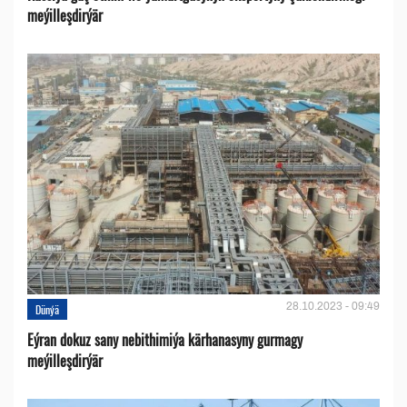
meýilleşdirýär
28.10.2023 - 09:49
Dünýä
Eýran dokuz sany nebithimiýa kärhanasyny gurmagy
meýilleşdirýär