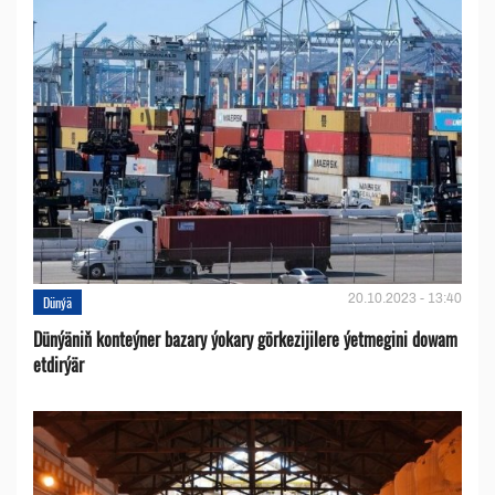
20.10.2023 - 13:40
Dünýä
Dünýäniň konteýner bazary ýokary görkezijilere ýetmegini dowam
etdirýär