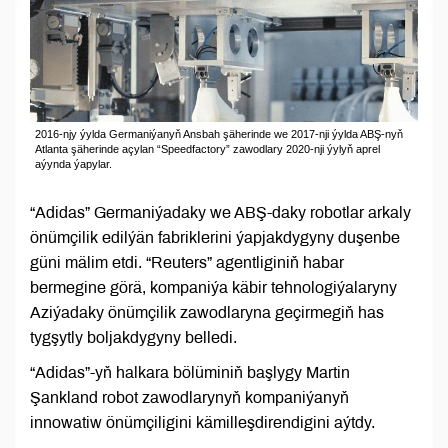
2016-njy ýylda Germaniýanyň Ansbah şäherinde we 2017-nji ýylda ABŞ-nyň
Atlanta şäherinde açylan “Speedfactory” zawodlary 2020-nji ýylyň aprel
aýynda ýapylar.
“Adidas” Germaniýadaky we ABŞ-daky robotlar arkaly
önümçilik edilýän fabriklerini ýapjakdygyny duşenbe
güni mälim etdi. “Reuters” agentliginiň habar
bermegine görä, kompaniýa käbir tehnologiýalaryny
Aziýadaky önümçilik zawodlaryna geçirmegiň has
tygşytly boljakdygyny belledi.
“Adidas”-yň halkara bölüminiň başlygy Martin
Şankland robot zawodlarynyň kompaniýanyň
innowatiw önümçiligini kämilleşdirendigini aýtdy.