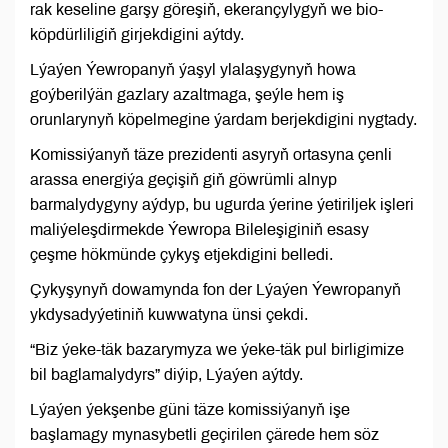
rak keseline garşy göreşiň, ekerançylygyň we bio-
köpdürliligiň girjekdigini aýtdy.
Lýaýen Ýewropanyň ýaşyl ylalaşygynyň howa
goýberilýän gazlary azaltmaga, şeýle hem iş
orunlarynyň köpelmegine ýardam berjekdigini nygtady.
Komissiýanyň täze prezidenti asyryň ortasyna çenli
arassa energiýa geçişiň giň göwrümli alnyp
barmalydygyny aýdyp, bu ugurda ýerine ýetiriljek işleri
maliýeleşdirmekde Ýewropa Bileleşiginiň esasy
çeşme hökmünde çykyş etjekdigini belledi.
Çykyşynyň dowamynda fon der Lýaýen Ýewropanyň
ykdysadyýetiniň kuwwatyna ünsi çekdi.
“Biz ýeke-täk bazarymyza we ýeke-täk pul birligimize
bil baglamalydyrs” diýip, Lýaýen aýtdy.
Lýaýen ýekşenbe güni täze komissiýanyň işe
başlamagy mynasybetli geçirilen çärede hem söz