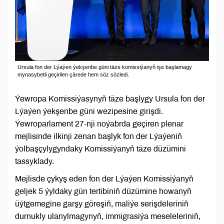
Ursula fon der Lýaýen ýekşenbe güni täze komissiýanyň işe başlamagy
mynasybetli geçirilen çärede hem söz sözledi.
Ýewropa Komissiýasynyň täze başlygy Ursula fon der
Lýaýen ýekşenbe güni wezipesine girişdi.
Ýewroparlament 27-nji noýabrda geçiren plenar
mejlisinde ilkinji zenan başlyk fon der Lýaýeniň
ýolbaşçylygyndaky Komissiýanyň täze düzümini
tassyklady.
Mejlisde çykyş eden fon der Lýaýen Komissiýanyň
geljek 5 ýyldaky gün tertibiniň düzümine howanyň
üýtgemegine garşy göreşiň, maliýe serişdeleriniň
durnukly ulanylmagynyň, immigrasiýa meseleleriniň,