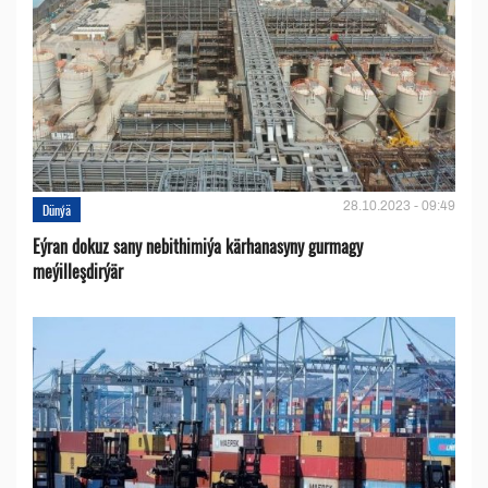
28.10.2023 - 09:49
Dünýä
Eýran dokuz sany nebithimiýa kärhanasyny gurmagy
meýilleşdirýär