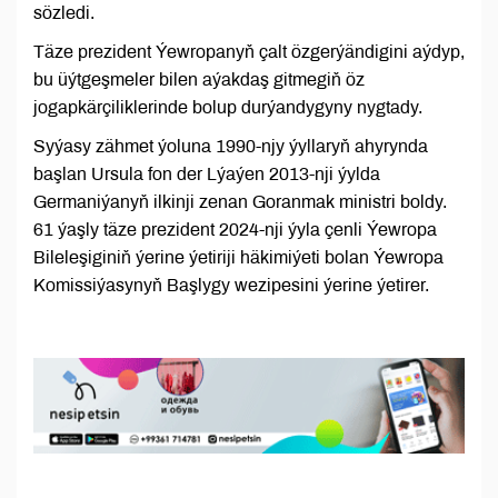
sözledi.
Täze prezident Ýewropanyň çalt özgerýändigini aýdyp,
bu üýtgeşmeler bilen aýakdaş gitmegiň öz
jogapkärçiliklerinde bolup durýandygyny nygtady.
Syýasy zähmet ýoluna 1990-njy ýyllaryň ahyrynda
başlan Ursula fon der Lýaýen 2013-nji ýylda
Germaniýanyň ilkinji zenan Goranmak ministri boldy.
61 ýaşly täze prezident 2024-nji ýyla çenli Ýewropa
Bileleşiginiň ýerine ýetiriji häkimiýeti bolan Ýewropa
Komissiýasynyň Başlygy wezipesini ýerine ýetirer.