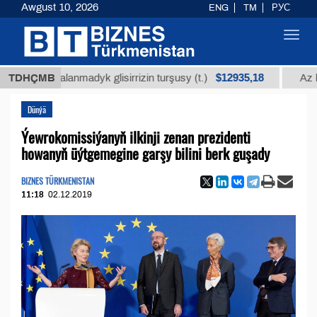
Awgust 10, 2026
ENG
TM
РУС
Toggl
navig
$12935,18
rassalanmadyk glisirrizin turşusy (t.)
TDHÇMB
Az kükürtli
Dünýä
Ýewrokomissiýanyň ilkinji zenan prezidenti
howanyň üýtgemegine garşy bilini berk guşady
BIZNES TÜRKMENISTAN
11:18
02.12.2019