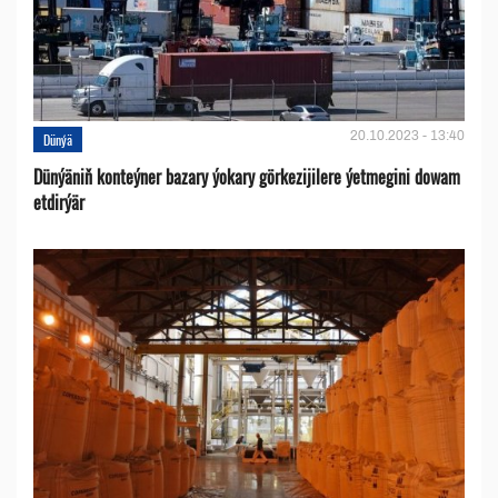
20.10.2023 - 13:40
Dünýä
Dünýäniň konteýner bazary ýokary görkezijilere ýetmegini dowam
etdirýär