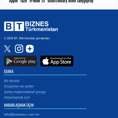
"Apple” täze “iPhone 15” smartfonlary bilen tanyşdyrdy
© 2026 BT. Ähli hukuklar goralandyr.
EDARA
Biz barada
Düzgünler we şertler
Şahsy maglumatlaryň goragy
Habarlaşmak üçin
HABARLAŞMAK ÜÇIN
info@business.com.tm