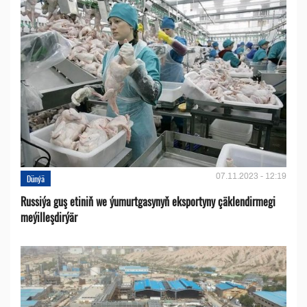
07.11.2023 - 12:19
Dünýä
Russiýa guş etiniň we ýumurtgasynyň eksportyny çäklendirmegi
meýilleşdirýär