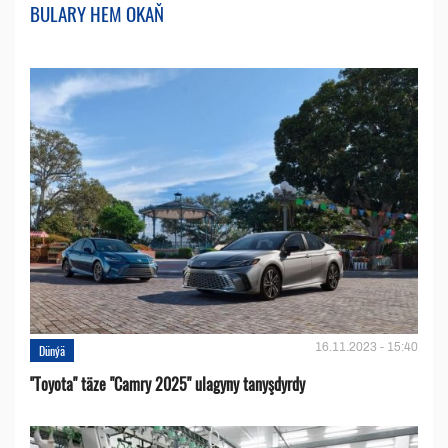
BULARY HEM OKAŇ
16.11.2023 - 15:40
Dünýä
''Toyota" täze "Camry 2025" ulagyny tanyşdyrdy