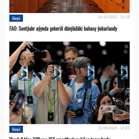
14.10.2023 - 12:18
Dünýä
FAO: Sentýabr aýynda şekeriň dünýädäki bahasy ýokarlandy
13.09.2023 - 10:23
Dünýä