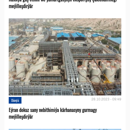
meýilleşdirýär
28.10.2023 - 09:49
Dünýä
Eýran dokuz sany nebithimiýa kärhanasyny gurmagy
meýilleşdirýär