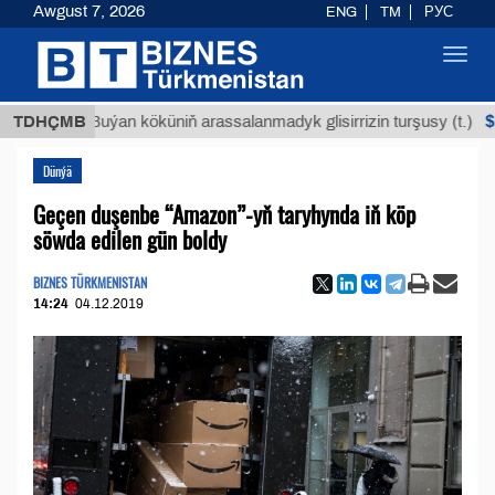
Awgust 7, 2026
ENG
TM
РУС
Toggl
navig
$12935,
TDHÇMB
Buýan köküniň arassalanmadyk glisirrizin turşusy (t.)
Dünýä
Geçen duşenbe “Amazon”-yň taryhynda iň köp
söwda edilen gün boldy
BIZNES TÜRKMENISTAN
14:24
04.12.2019