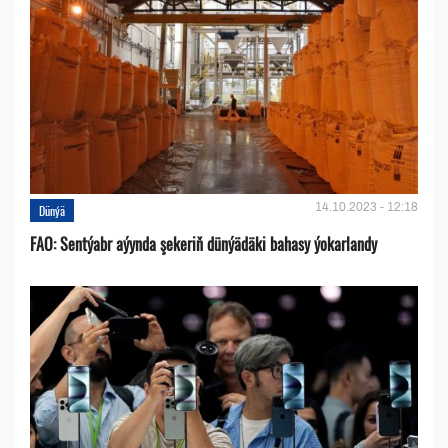
14.10.2023 - 12:18
Dünýä
FAO: Sentýabr aýynda şekeriň dünýädäki bahasy ýokarlandy