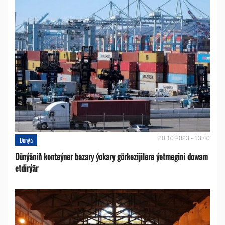
20.10.2023 - 13:40
Dünýä
Dünýäniň konteýner bazary ýokary görkezijilere ýetmegini dowam
etdirýär