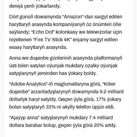
derejä çenli ýokarlandy.
Dört günüň dowamynda “Amazon”-dan sargyt edilen
harytlaryň arasynda kompaniýanyň öz önümleri öňe
saýlandy; “Echo Dot” kolonkasy we telewizorlar üçin
niýetlenen “Fire TV Stick 4K” enjamy sargyt edilen
esasy harytlaryň arasynda.
Anna we duşenbe günleriniň arasynda platformanyň
üsti bilen satylan oýunjak mukdary ozalky oýunjak
satyşlarynyň jeminden has ýokary boldy.
“Adobe Analytics”-iň maglumatlaryna görä, “Kiber
duşenbe” arzanladyşlarynyň dowamynda 9.2 milliard
dollarlyk haryt satyldy. Geçen ýyla görä, 17% ýokary
bolan satyşlaryň 33%-ni akylly telefon üpjün etdi.
“Ajaýyp anna” satyşlarynyň mukdary 7.4 milliard
dollara barabar bolup, geçen ýyla görä 20% artdy.