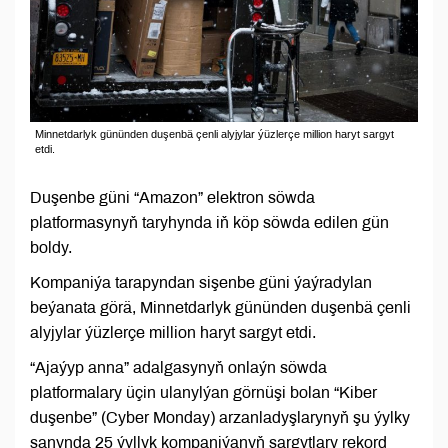
Minnetdarlyk gününden duşenbä çenli alyjylar ýüzlerçe million haryt sargyt
etdi.
Duşenbe güni “Amazon” elektron söwda
platformasynyň taryhynda iň köp söwda edilen gün
boldy.
Kompaniýa tarapyndan sişenbe güni ýaýradylan
beýanata görä, Minnetdarlyk gününden duşenbä çenli
alyjylar ýüzlerçe million haryt sargyt etdi.
“Ajaýyp anna” adalgasynyň onlaýn söwda
platformalary üçin ulanylýan görnüşi bolan “Kiber
duşenbe” (Cyber Monday) arzanladyşlarynyň şu ýylky
sanynda 25 ýyllyk kompaniýanyň sargytlary rekord