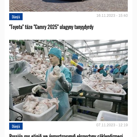
16.11.2023 - 15:40
Dünýä
''Toyota" täze "Camry 2025" ulagyny tanyşdyrdy
07.11.2023 - 12:19
Dünýä
Russiýa guş etiniň we ýumurtgasynyň eksportyny çäklendirmegi