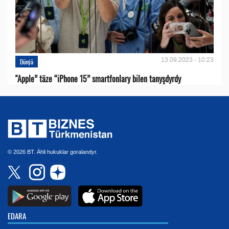
13.09.2023 - 10:23
Dünýä
"Apple” täze “iPhone 15” smartfonlary bilen tanyşdyrdy
© 2026 BT. Ähli hukuklar goralandyr.
EDARA