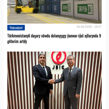
04.08.2026 - 16:57
Ykdysadyýet
Türkmenistanyň daşary söwda dolanyşygy ýanwar-iýul aýlarynda 9
göterim artdy