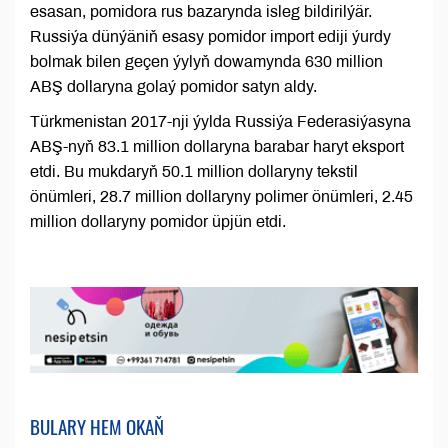
esasan, pomidora rus bazarynda isleg bildirilýär.
Russiýa dünýäniň esasy pomidor import ediji ýurdy
bolmak bilen geçen ýylyň dowamynda 630 million
ABŞ dollaryna golaý pomidor satyn aldy.
Türkmenistan 2017-nji ýylda Russiýa Federasiýasyna
ABŞ-nyň 83.1 million dollaryna barabar haryt eksport
etdi. Bu mukdaryň 50.1 million dollaryny tekstil
önümleri, 28.7 million dollaryny polimer önümleri, 2.45
million dollaryny pomidor üpjün etdi.
BULARY HEM OKAŇ