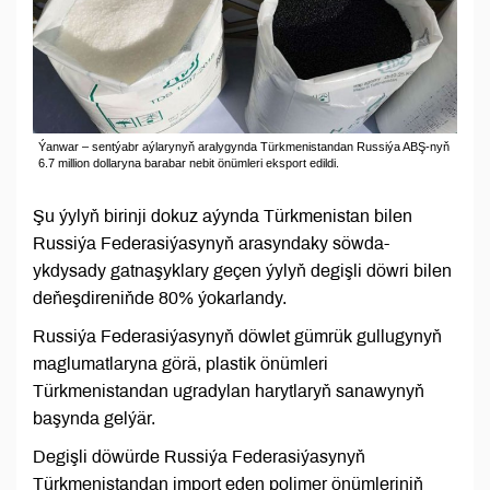
Ýanwar – sentýabr aýlarynyň aralygynda Türkmenistandan Russiýa ABŞ-nyň
6.7 million dollaryna barabar nebit önümleri eksport edildi.
Şu ýylyň birinji dokuz aýynda Türkmenistan bilen
Russiýa Federasiýasynyň arasyndaky söwda-
ykdysady gatnaşyklary geçen ýylyň degişli döwri bilen
deňeşdireniňde 80% ýokarlandy.
Russiýa Federasiýasynyň döwlet gümrük gullugynyň
maglumatlaryna görä, plastik önümleri
Türkmenistandan ugradylan harytlaryň sanawynyň
başynda gelýär.
Degişli döwürde Russiýa Federasiýasynyň
Türkmenistandan import eden polimer önümleriniň