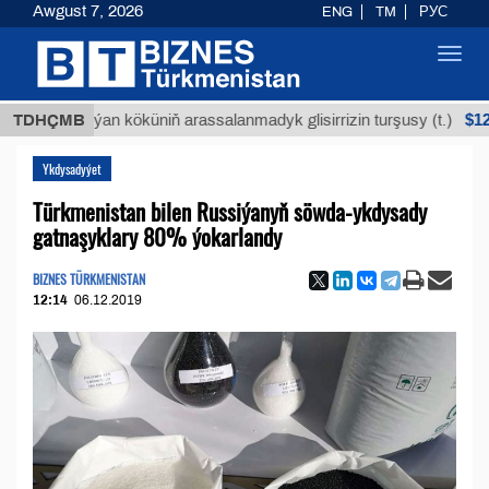
Awgust 7, 2026
ENG
TM
РУС
Toggl
navig
$12935,1
TDHÇMB
Buýan köküniň arassalanmadyk glisirrizin turşusy (t.)
Ykdysadyýet
Türkmenistan bilen Russiýanyň söwda-ykdysady
gatnaşyklary 80% ýokarlandy
BIZNES TÜRKMENISTAN
12:14
06.12.2019