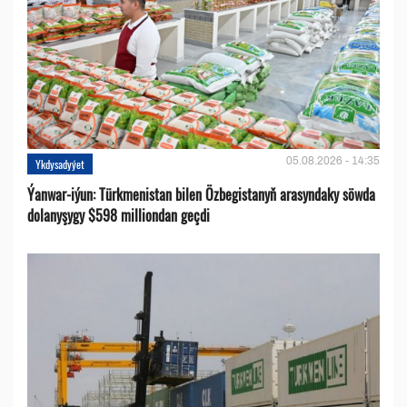
05.08.2026 - 14:35
Ykdysadyýet
Ýanwar-iýun: Türkmenistan bilen Özbegistanyň arasyndaky söwda
dolanyşygy $598 milliondan geçdi