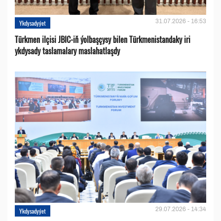
31.07.2026 - 16:53
Ykdysadyýet
Türkmen ilçisi JBIC-iň ýolbaşçysy bilen Türkmenistandaky iri
ykdysady taslamalary maslahatlaşdy
29.07.2026 - 14:34
Ykdysadyýet