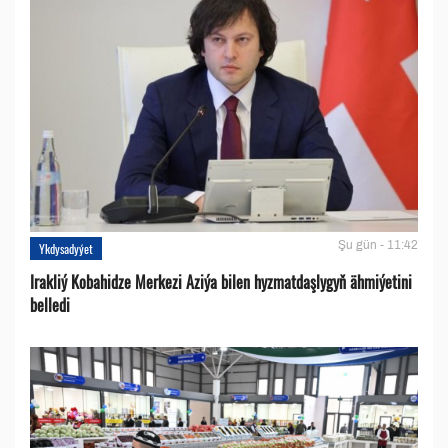
Şu gün - 11:42
Ykdysadyýet
Irakliý Kobahidze Merkezi Aziýa bilen hyzmatdaşlygyň ähmiýetini
belledi