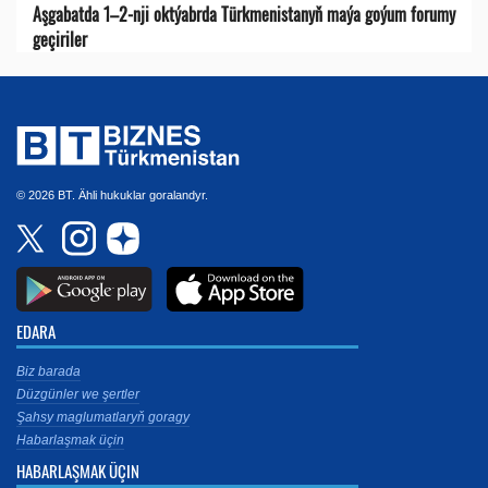
Aşgabatda 1–2-nji oktýabrda Türkmenistanyň maýa goýum forumy
geçiriler
© 2026 BT. Ähli hukuklar goralandyr.
EDARA
Biz barada
Düzgünler we şertler
Şahsy maglumatlaryň goragy
Habarlaşmak üçin
HABARLAŞMAK ÜÇIN