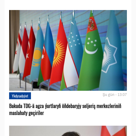
Şu gün - 13:07
Ykdysadyýet
Bakuda TDG-ä agza ýurtlaryň öňdebaryjy seljeriş merkezleriniň
maslahaty geçiriler