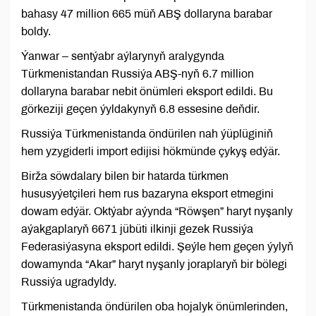
bahasy 47 million 665 müň ABŞ dollaryna barabar
boldy.
Ýanwar – sentýabr aýlarynyň aralygynda
Türkmenistandan Russiýa ABŞ-nyň 6.7 million
dollaryna barabar nebit önümleri eksport edildi. Bu
görkeziji geçen ýyldakynyň 6.8 essesine deňdir.
Russiýa Türkmenistanda öndürilen nah ýüplüginiň
hem yzygiderli import edijisi hökmünde çykyş edýär.
Birža söwdalary bilen bir hatarda türkmen
hususyýetçileri hem rus bazaryna eksport etmegini
dowam edýär. Oktýabr aýynda “Röwşen” haryt nyşanly
aýakgaplaryň 6671 jübüti ilkinji gezek Russiýa
Federasiýasyna eksport edildi. Şeýle hem geçen ýylyň
dowamynda “Akar” haryt nyşanly joraplaryň bir bölegi
Russiýa ugradyldy.
Türkmenistanda öndürilen oba hojalyk önümlerinden,