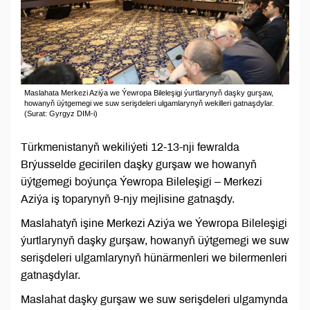
Maslahata Merkezi Aziýa we Ýewropa Bileleşigi ýurtlarynyň daşky gurşaw,
howanyň üýtgemegi we suw serişdeleri ulgamlarynyň wekilleri gatnaşdylar.
(Surat: Gyrgyz DIM-i)
Türkmenistanyň wekiliýeti 12-13-nji fewralda
Brýusselde gecirilen daşky gurşaw we howanyň
üýtgemegi boýunça Ýewropa Bileleşigi – Merkezi
Aziýa iş toparynyň 9-njy mejlisine gatnaşdy.
Maslahatyň işine Merkezi Aziýa we Ýewropa Bileleşigi
ýurtlarynyň daşky gurşaw, howanyň üýtgemegi we suw
serişdeleri ulgamlarynyň hünärmenleri we bilermenleri
gatnaşdylar.
Maslahat daşky gurşaw we suw serişdeleri ulgamynda