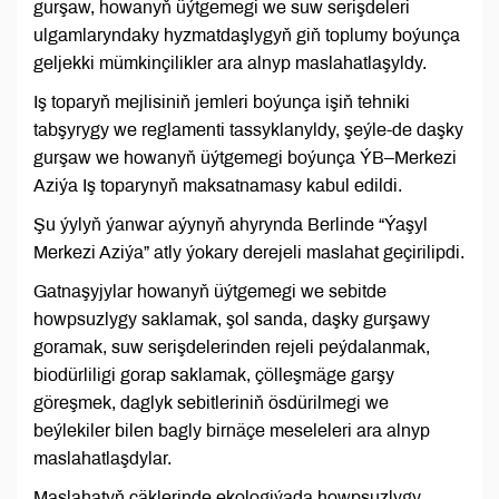
gurşaw, howanyň üýtgemegi we suw serişdeleri
ulgamlaryndaky hyzmatdaşlygyň giň toplumy boýunça
geljekki mümkinçilikler ara alnyp maslahatlaşyldy.
Iş toparyň mejlisiniň jemleri boýunça işiň tehniki
tabşyrygy we reglamenti tassyklanyldy, şeýle-de daşky
gurşaw we howanyň üýtgemegi boýunça ÝB–Merkezi
Aziýa Iş toparynyň maksatnamasy kabul edildi.
Şu ýylyň ýanwar aýynyň ahyrynda Berlinde “Ýaşyl
Merkezi Aziýa” atly ýokary derejeli maslahat geçirilipdi.
Gatnaşyjylar howanyň üýtgemegi we sebitde
howpsuzlygy saklamak, şol sanda, daşky gurşawy
goramak, suw serişdelerinden rejeli peýdalanmak,
biodürliligi gorap saklamak, çölleşmäge garşy
göreşmek, daglyk sebitleriniň ösdürilmegi we
beýlekiler bilen bagly birnäçe meseleleri ara alnyp
maslahatlaşdylar.
Maslahatyň çäklerinde ekologiýada howpsuzlygy