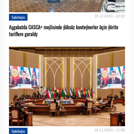
16.11.2023 - 12:02
Sebitleýin
Aşgabatda CASCA+ mejlisinde ýüksüz konteýnerler üçin ýörite
tariflere garaldy
16.11.2023 - 11:58
Sebitleýin