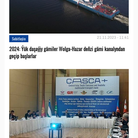
21.11.2023 - 11:41
Sebitleýin
2024: Ýük daşaýjy gämiler Wolga-Hazar deňzi gämi kanalyndan
geçip başlarlar