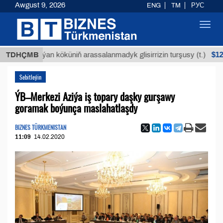
Awgust 9, 2026
ENG
TM
РУС
Toggl
navig
$12935,18
TDHÇMB
Buýan köküniň arassalanmadyk glisirrizin turşusy (t.)
Sebitleýin
ÝB–Merkezi Aziýa iş topary daşky gurşawy
goramak boýunça maslahatlaşdy
BIZNES TÜRKMENISTAN
11:09
14.02.2020