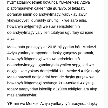
hyzmatdaşlyk etmek boýunça ÝB–Merkezi Aziýa
platformasynyň çäklerinde guralyp, ol tebigaty
goramak işiniň dolandyrylmagy, ýapyk aýlawyň
ykdysadyýeti, durnukly önümçilik we sarp ediş,
howanyň üýtgemegi we suw serişdeleriniň
dolandyrylmagy ýaly ileri tutulýan ugurlary öz içine
alýar.
Maslahata gatnaşyjylar 2015-nji ýyldan bäri Merkezi
Aziýa ýurtlary tarapyndan daşky gurşawy goramak,
howanyň üýtgemegi we suw serişdeleriniň
dolandyrylmagy ulgamlarynda ýetilen sepgitleri we
degişlilikde ýokary derejedäki ÝB–Merkezi Aziýa 6-njy
Maslahatynyň netijelerini hem-de daşky gurşaw we
howanyň üýtgemegi boýunça ÝB–Merkezi Aziýa Iş
topary tarapyndan işlenilip düzülen teklipleri ara alyp
maslahatlaşdylar.
ÝB-niň we Merkezi Aziýa ýurtlarynyň arasynda daşky