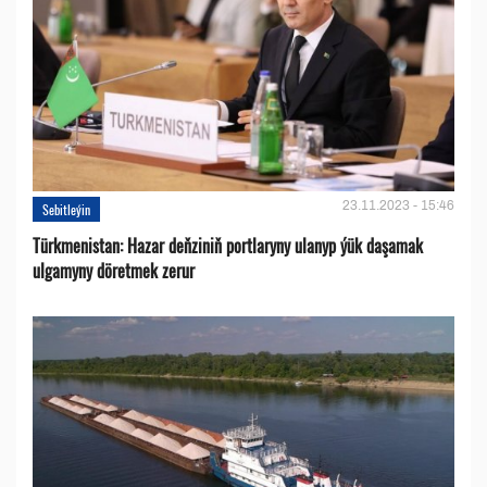
23.11.2023 - 15:46
Sebitleýin
Türkmenistan: Hazar deňziniň portlaryny ulanyp ýük daşamak
ulgamyny döretmek zerur