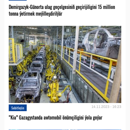
Demirgazyk-Günorta ulag geçelgesiniň geçirijiligini 15 million
tonna ýetirmek meýilleşdirilýär
14.11.2023 - 16:23
Sebitleýin
“Kia” Gazagystanda awtomobil önümçiligini ýola goýar