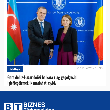
07.11.2023 - 15:30
Sebitleýin
Gara deňiz-Hazar deňzi halkara ulag geçelgesini
işjeňleşdirmeklik maslahatlaşyldy