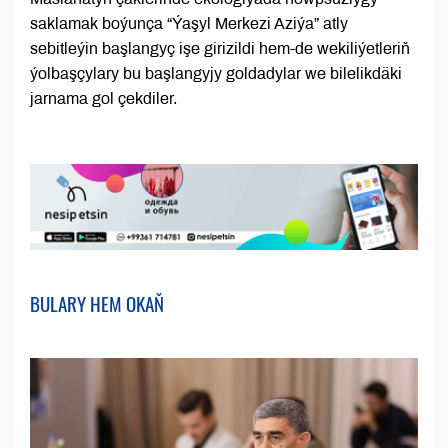
saklamak boýunça “Ýaşyl Merkezi Aziýa” atly
sebitleýin başlangyç işe girizildi hem-de wekiliýetleriň
ýolbaşçylary bu başlangyjy goldadylar we bilelikdäki
jarnama gol çekdiler.
BULARY HEM OKAŇ