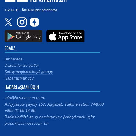
© 2026 BT. Ähli hukuklar goralandyr.
EDARA
Biz barada
Düzgünler we şertler
Şahsy maglumatlaryň goragy
Habarlaşmak üçin
HABARLAŞMAK ÜÇIN
info@business.com.tm
A.Nyýazow şaýoly 157, Aşgabat, Türkmenistan, 744000
+993 61 89 14 98
Bildirişleriňizi we iş orunlaryňyzy ýerleşdirmek üçin:
press@business.com.tm