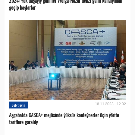
2024: Ýük daşaýjy gämiler Wolga-Hazar deňzi gämi kanalyndan
geçip başlarlar
16.11.2023 - 12:02
Sebitleýin
Aşgabatda CASCA+ mejlisinde ýüksüz konteýnerler üçin ýörite
tariflere garaldy