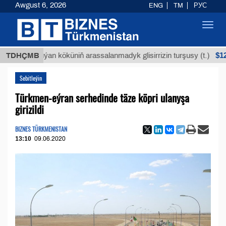
Awgust 6, 2026
ENG
TM
РУС
Toggl
navig
$12935,18
TDHÇMB
Buýan köküniň arassalanmadyk glisirrizin turşusy (t.)
Sebitleýin
Türkmen-eýran serhedinde täze köpri ulanyşa
girizildi
BIZNES TÜRKMENISTAN
13:10
09.06.2020