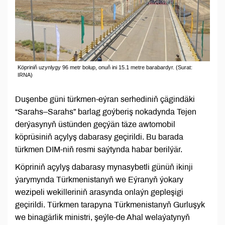
Köpriniň uzynlygy 96 metr bolup, onuň ini 15.1 metre barabardyr. (Surat:
IRNA)
Duşenbe güni türkmen-eýran serhediniň çägindäki
“Sarahs–Sarahs” barlag goýberiş nokadynda Tejen
derýasynyň üstünden geçýän täze awtomobil
köprüsiniň açylyş dabarasy geçirildi. Bu barada
türkmen DIM-niň resmi saýtynda habar berilýär.
Köpriniň açylyş dabarasy mynasybetli günüň ikinji
ýarymynda Türkmenistanyň we Eýranyň ýokary
wezipeli wekilleriniň arasynda onlaýn gepleşigi
geçirildi. Türkmen tarapyna Türkmenistanyň Gurluşyk
we binagärlik ministri, şeýle-de Ahal welaýatynyň