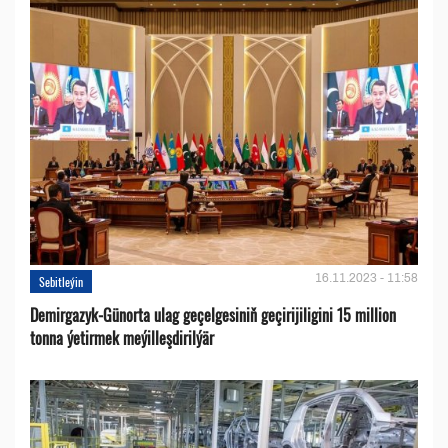
16.11.2023 - 11:58
Sebitleýin
Demirgazyk-Günorta ulag geçelgesiniň geçirijiligini 15 million
tonna ýetirmek meýilleşdirilýär