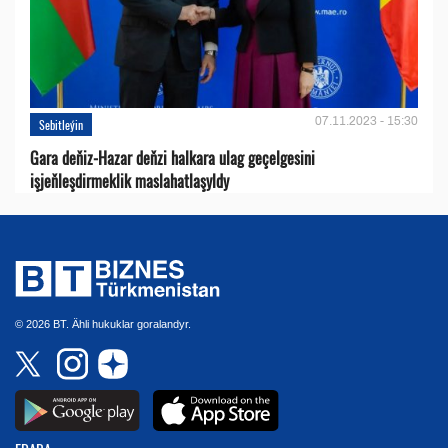
07.11.2023 - 15:30
Sebitleýin
Gara deňiz-Hazar deňzi halkara ulag geçelgesini
işjeňleşdirmeklik maslahatlaşyldy
© 2026 BT. Ähli hukuklar goralandyr.