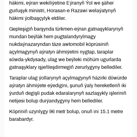
häkimi, eýran wekiliýetine Eýranyň Ýol we şäher
gurluşyk ministri, Horasan-e Razawi welaýatynyň
häkimi ýolbaşçylyk etdiler.
Gepleşigiň barşynda türkmen-eýran gatnaşyklarynyň
mundan beýläk hem pugtalandyrylmagy
nukdaýnazaryndan täze awtomobil köprüsiniň
açylmagynyň aýratyn ähmiýetini nygtap, taraplar
söwda-ykdysady, ulag we beýleki möhüm ugurlarda
gatnaşyklary işjeňleşdirmegiň zerurlygyny bellediler.
Taraplar ulag ýollarynyň açylmagynyň häzirki döwürde
aýratyn ähmiýete eýedigini, şunuň ýaly hereketleriň iki
ýurduň degişli pudak edaralarynyň sazlaşykly işleriniň
netijesi bolup durýandygyny hem bellediler.
Köpriniň uzynlygy 96 metr bolup, onuň ini 15.1 metre
barabardyr.