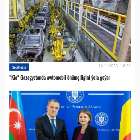
14.11.2023 - 16:23
Sebitleýin
“Kia” Gazagystanda awtomobil önümçiligini ýola goýar