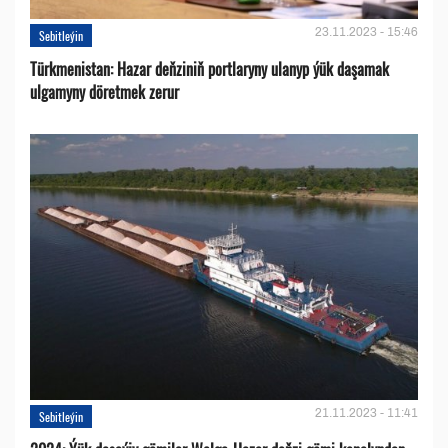
23.11.2023 - 15:46
Sebitleýin
Türkmenistan: Hazar deňziniň portlaryny ulanyp ýük daşamak
ulgamyny döretmek zerur
21.11.2023 - 11:41
Sebitleýin