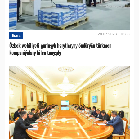
28.07.2026 - 16:53
Biznes
Özbek wekiliýeti gurluşyk harytlaryny öndürýän türkmen
kompaniýalary bilen tanyşdy