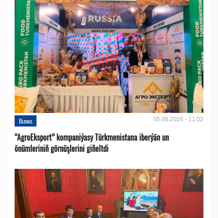
05.08.2026 - 11:02
Biznes
“AgroEksport” kompaniýasy Türkmenistana iberýän un
önümleriniň görnüşlerini giňeltdi