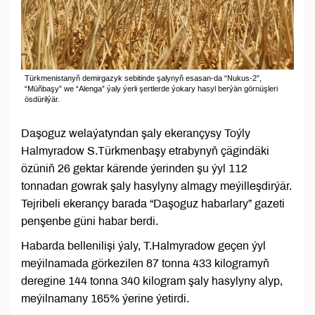
Türkmenistanyň demirgazyk sebitinde şalynyň esasan-da “Nukus-2”,
“Müňbaşy” we “Alenga” ýaly ýerli şertlerde ýokary hasyl berýän görnüşleri
ösdürilýär.
Daşoguz welaýatyndan şaly ekerançysy Toýly
Halmyradow S.Türkmenbaşy etrabynyň çägindäki
özüniň 26 gektar kärende ýerinden şu ýyl 112
tonnadan gowrak şaly hasylyny almagy meýilleşdirýär.
Tejribeli ekerançy barada “Daşoguz habarlary” gazeti
penşenbe güni habar berdi.
Habarda bellenilişi ýaly, T.Halmyradow geçen ýyl
meýilnamada görkezilen 87 tonna 433 kilogramyň
deregine 144 tonna 340 kilogram şaly hasylyny alyp,
meýilnamany 165% ýerine ýetirdi.