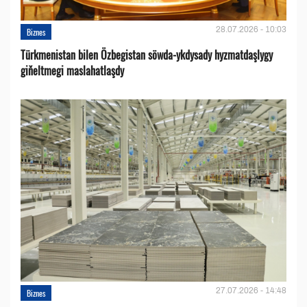
28.07.2026 - 10:03
Biznes
Türkmenistan bilen Özbegistan söwda-ykdysady hyzmatdaşlygy
giňeltmegi maslahatlaşdy
27.07.2026 - 14:48
Biznes