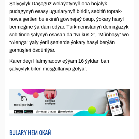
Şalyçylyk Daşoguz welaýatynyň oba hojalyk
pudagynyň esasy ugurlarynyň biridir, sebitiň toprak-
howa şertleri bu ekiniň göwnejaý ösüp, ýokary hasyl
bermegine ýardam edýär. Türkmenistanyň demirgazyk
sebitinde şalynyň esasan-da “Nukus-2”, “Müňbaşy” we
“Alenga” ýaly ýerli şertlerde ýokary hasyl berýän
görnüşleri ösdürilýär.
Kärendeçi Halmyradow eýýäm 16 ýyldan bäri
şalyçylyk bilen meşgullanyp gelýär.
BULARY HEM OKAŇ