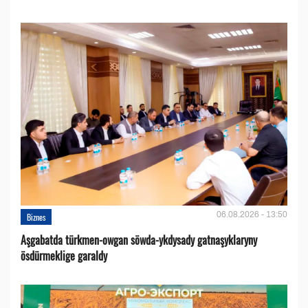
06.08.2026 - 13:50
Biznes
Aşgabatda türkmen-owgan söwda-ykdysady gatnaşyklaryny
ösdürmeklige garaldy