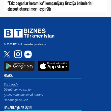
“Eziz doganlar keramika” kompaniýasy Gruziýa önümlerini
eksport etmegi meýilleşdirýär
© 2026 BT. Ähli hukuklar goralandyr.
EDARA
Biz barada
Düzgünler we şertler
Şahsy maglumatlaryň goragy
Habarlaşmak üçin
HABARLAŞMAK ÜÇIN