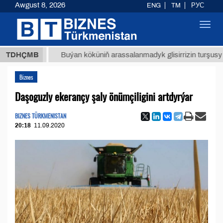
Awgust 8, 2026
ENG
TM
РУС
Toggl
navig
 ТМТ
$
TDHÇMB
Buýan köküniň arassalanmadyk glisirrizin turşusy (t.)
Biznes
Daşoguzly ekerançy şaly önümçiligini artdyrýar
BIZNES TÜRKMENISTAN
20:18
11.09.2020