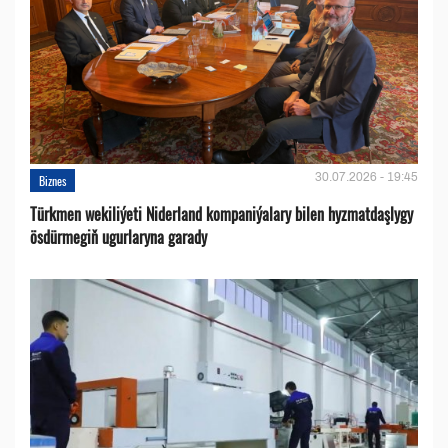
30.07.2026 - 19:45
Biznes
Türkmen wekiliýeti Niderland kompaniýalary bilen hyzmatdaşlygy
ösdürmegiň ugurlaryna garady