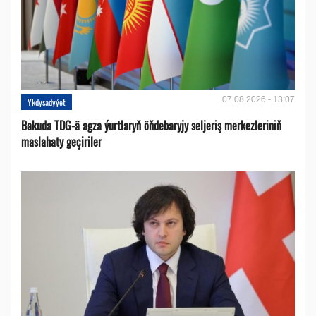
07.08.2026 - 13:07
Ykdysadyýet
Bakuda TDG-ä agza ýurtlaryň öňdebaryjy seljeriş merkezleriniň
maslahaty geçiriler