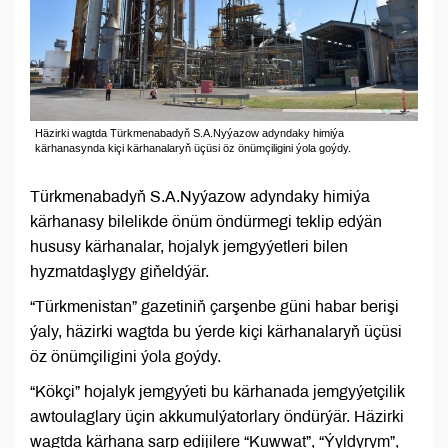
Häzirki wagtda Türkmenabadyň S.A.Nyýazow adyndaky himiýa
kärhanasynda kiçi kärhanalaryň üçüsi öz önümçiligini ýola goýdy.
Türkmenabadyň S.A.Nyýazow adyndaky himiýa
kärhanasy bilelikde önüm öndürmegi teklip edýän
hususy kärhanalar, hojalyk jemgyýetleri bilen
hyzmatdaşlygy giňeldýär.
“Türkmenistan” gazetiniň çarşenbe güni habar berişi
ýaly, häzirki wagtda bu ýerde kiçi kärhanalaryň üçüsi
öz önümçiligini ýola goýdy.
“Kökçi” hojalyk jemgyýeti bu kärhanada jemgyýetçilik
awtoulaglary üçin akkumulýatorlary öndürýär. Häzirki
wagtda kärhana sarp edijilere “Kuwwat”, “Ýyldyrym”,