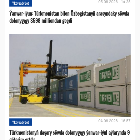
05.08.2026 - 14:35
Ykdysadyýet
Ýanwar-iýun: Türkmenistan bilen Özbegistanyň arasyndaky söwda
dolanyşygy $598 milliondan geçdi
04.08.2026 - 16:57
Ykdysadyýet
Türkmenistanyň daşary söwda dolanyşygy ýanwar-iýul aýlarynda 9
göterim artdy