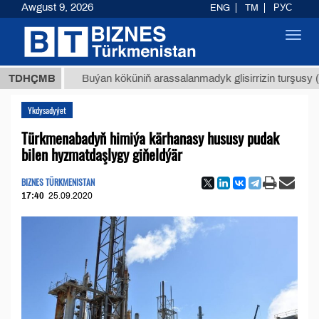
Awgust 9, 2026
ENG
TM
РУС
Toggl
navig
МТ
$12
TDHÇMB
Buýan köküniň arassalanmadyk glisirrizin turşusy (t.)
Ykdysadyýet
Türkmenabadyň himiýa kärhanasy hususy pudak
bilen hyzmatdaşlygy giňeldýär
BIZNES TÜRKMENISTAN
17:40
25.09.2020