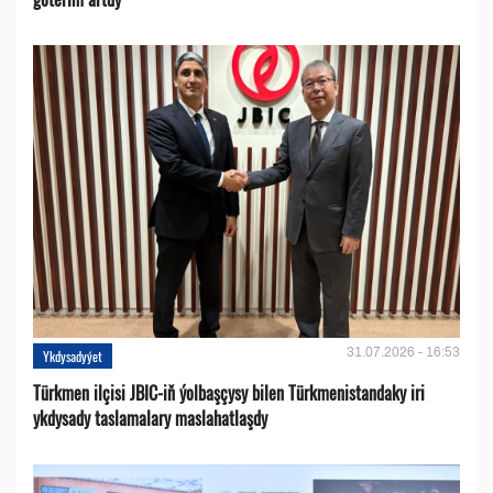
31.07.2026 - 16:53
Ykdysadyýet
Türkmen ilçisi JBIC-iň ýolbaşçysy bilen Türkmenistandaky iri
ykdysady taslamalary maslahatlaşdy