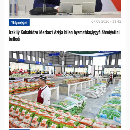
07.08.2026 - 11:42
Ykdysadyýet
Irakliý Kobahidze Merkezi Aziýa bilen hyzmatdaşlygyň ähmiýetini
belledi