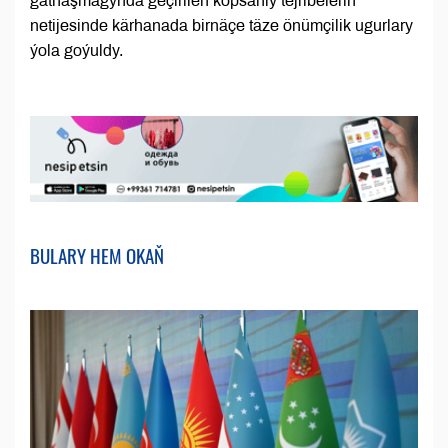
gatnaşmagynda geçirilen köpsanly tejribeleriň
netijesinde kärhanada birnäçe täze önümçilik ugurlary
ýola goýuldy.
BULARY HEM OKAŇ