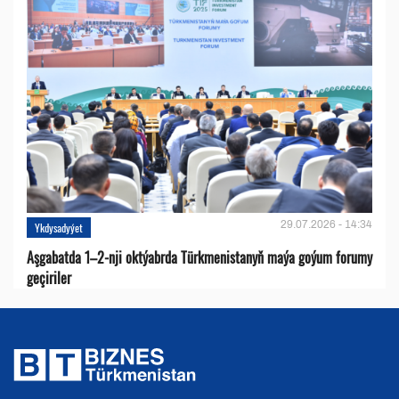
29.07.2026 - 14:34
Ykdysadyýet
Aşgabatda 1–2-nji oktýabrda Türkmenistanyň maýa goýum forumy
geçiriler