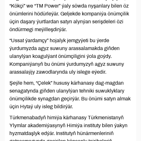
“Kökçi” we “TM Power” ýaly söwda nyşanlary bilen öz
önümlerini hödürleýär. Geljekde kompaniýa önümçilik
üçin daşary ýurtlardan satyn alynýan serişdeleri özi
öndürmegi meýilleşdirýär.
“Ussat ýardamçy” hojalyk jemgyýeti bu ýerde
ýurdumyzda agyz suwuny arassalamakda giňden
ulanylýan koagulýant önümçiligini ýola goýdy.
Kompaniýanyň bu önümi ýurdumyzyň agyz suwuny
arassalaýjy zawodlarynda uly islege eýedir.
Şeýle hem, “Çelek” hususy kärhanasy dag-magdan
senagatynda giňden ulanylýan tehniki suwuklyklary
önümçilikde synagdan geçirýär. Bu önümi satyn almak
üçin Hytaý uly isleg bildirýär.
Türkmenabadyň himiýa kärhanasy Türkmenistanyň
Ylymlar akademiýasynyň Himiýa instituty bilen ýakyn
hyzmatdaşlyk edýär. Institutyň hünärmenleriniň