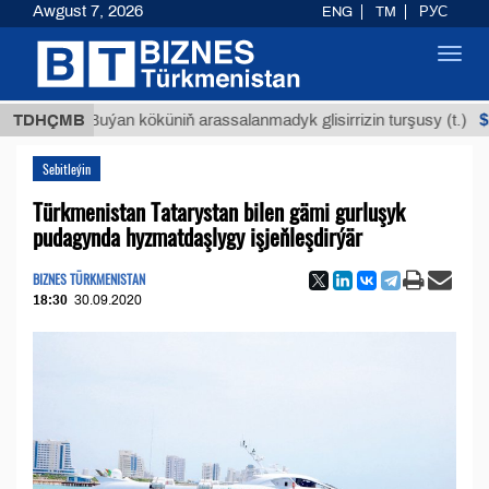
Awgust 7, 2026
ENG
TM
РУС
Toggl
navig
$12935,1
TDHÇMB
Buýan köküniň arassalanmadyk glisirrizin turşusy (t.)
Sebitleýin
Türkmenistan Tatarystan bilen gämi gurluşyk
pudagynda hyzmatdaşlygy işjeňleşdirýär
BIZNES TÜRKMENISTAN
18:30
30.09.2020