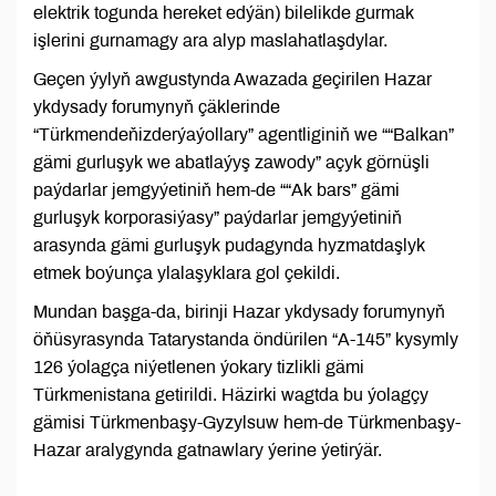
elektrik togunda hereket edýän) bilelikde gurmak
işlerini gurnamagy ara alyp maslahatlaşdylar.
Geçen ýylyň awgustynda Awazada geçirilen Hazar
ykdysady forumynyň çäklerinde
“Türkmendeňizderýaýollary” agentliginiň we ““Balkan”
gämi gurluşyk we abatlaýyş zawody” açyk görnüşli
paýdarlar jemgyýetiniň hem-de ““Ak bars” gämi
gurluşyk korporasiýasy” paýdarlar jemgyýetiniň
arasynda gämi gurluşyk pudagynda hyzmatdaşlyk
etmek boýunça ylalaşyklara gol çekildi.
Mundan başga-da, birinji Hazar ykdysady forumynyň
öňüsyrasynda Tatarystanda öndürilen “A-145” kysymly
126 ýolagça niýetlenen ýokary tizlikli gämi
Türkmenistana getirildi. Häzirki wagtda bu ýolagçy
gämisi Türkmenbaşy-Gyzylsuw hem-de Türkmenbaşy-
Hazar aralygynda gatnawlary ýerine ýetirýär.