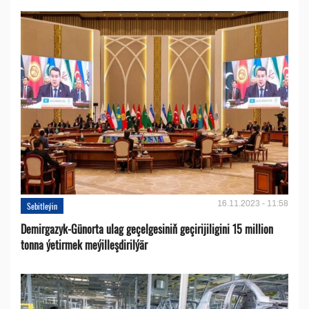
16.11.2023 - 11:58
Sebitleýin
Demirgazyk-Günorta ulag geçelgesiniň geçirijiligini 15 million
tonna ýetirmek meýilleşdirilýär