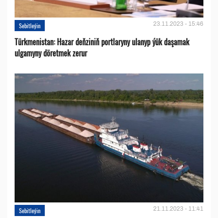
23.11.2023 - 15:46
Sebitleýin
Türkmenistan: Hazar deňziniň portlaryny ulanyp ýük daşamak
ulgamyny döretmek zerur
21.11.2023 - 11:41
Sebitleýin