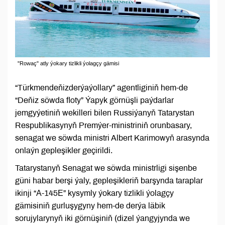
"Rowaç" atly ýokary tizlikli ýolagçy gämisi
“Türkmendeňizderýaýollary” agentliginiň hem-de
“Deňiz söwda floty” Ýapyk görnüşli paýdarlar
jemgyýetiniň wekilleri bilen Russiýanyň Tatarystan
Respublikasynyň Premýer-ministriniň orunbasary,
senagat we söwda ministri Albert Karimowyň arasynda
onlaýn gepleşikler geçirildi.
Tatarystanyň Senagat we söwda ministrligi sişenbe
güni habar berşi ýaly, gepleşikleriň barşynda taraplar
ikinji “А-145Е” kysymly ýokary tizlikli ýolagçy
gämisiniň gurluşygyny hem-de derýa läbik
sorujylarynyň iki görnüşiniň (dizel ýangyjynda we