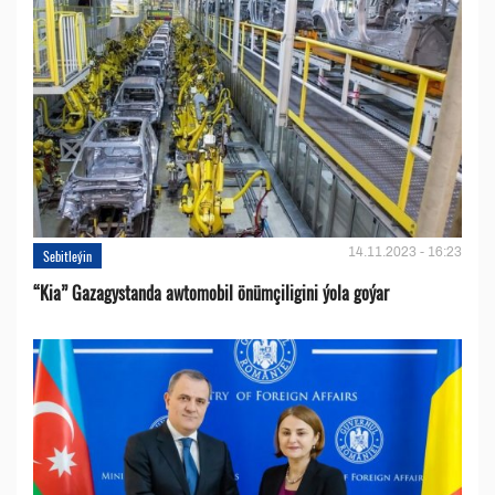
14.11.2023 - 16:23
Sebitleýin
“Kia” Gazagystanda awtomobil önümçiligini ýola goýar