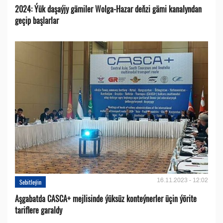
2024: Ýük daşaýjy gämiler Wolga-Hazar deňzi gämi kanalyndan
geçip başlarlar
16.11.2023 - 12:02
Sebitleýin
Aşgabatda CASCA+ mejlisinde ýüksüz konteýnerler üçin ýörite
tariflere garaldy