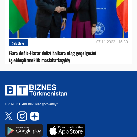
07.11.2023 - 15:30
Sebitleýin
Gara deňiz-Hazar deňzi halkara ulag geçelgesini
işjeňleşdirmeklik maslahatlaşyldy
© 2026 BT. Ähli hukuklar goralandyr.