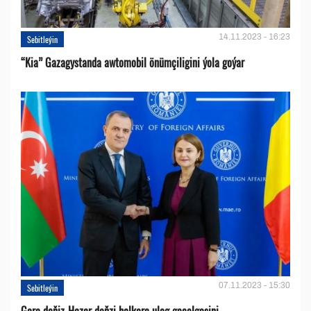
14.11.2023 - 16:23
Sebitleýin
“Kia” Gazagystanda awtomobil önümçiligini ýola goýar
07.11.2023 - 15:30
Sebitleýin
Gara deňiz-Hazar deňzi halkara ulag geçelgesini