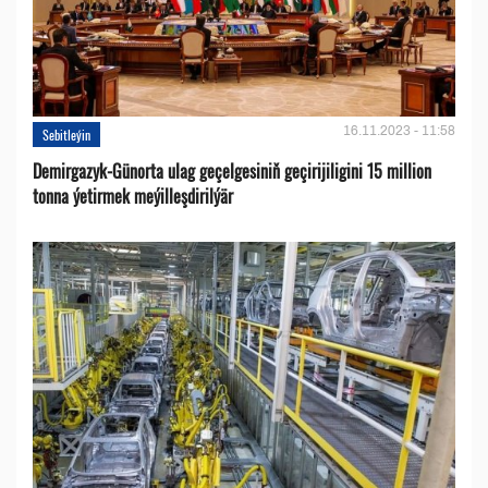
16.11.2023 - 11:58
Sebitleýin
Demirgazyk-Günorta ulag geçelgesiniň geçirijiligini 15 million
tonna ýetirmek meýilleşdirilýär