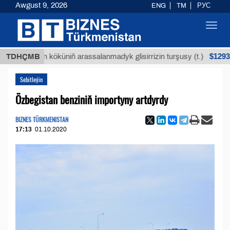
Awgust 9, 2026
ENG
TM
РУС
Toggl
navig
$12935,18
Buýan köküniň arassalanmadyk glisirrizin turşusy (t.)
TDHÇMB
Sebitleýin
Özbegistan benziniň importyny artdyrdy
BIZNES TÜRKMENISTAN
17:13
01.10.2020