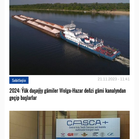
21.11.2023 - 11:41
Sebitleýin
2024: Ýük daşaýjy gämiler Wolga-Hazar deňzi gämi kanalyndan
geçip başlarlar