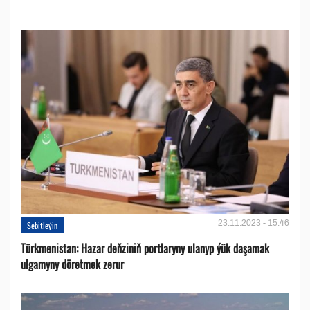
23.11.2023 - 15:46
Sebitleýin
Türkmenistan: Hazar deňziniň portlaryny ulanyp ýük daşamak
ulgamyny döretmek zerur