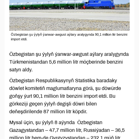
Özbegistan şu ýylyň ýanwar-awgust aýlary aralygynda 90,1 million litr benzini
import etdi.
Özbegistan şu ýylyň ýanwar-awgust aýlary aralygynda
Türkmenistandan 5,6 million litr möçberinde benzini
satyn aldy.
Özbegistan Respublikasynyň Statistika baradaky
döwlet komitetiň maglumatlaryna görä, şu döwürde
goňşy ýurt 90,1 million litr benzini import etdi. Bu
görkeziji geçen ýylyň degişli döwri bilen
deňeşdirilende 87 million litr köpdir.
Mysal üçin, şu ýylyň 8 aýynda Özbegistan
Gazagystandan – 47,7 million litr, Russiýadan – 36,5
million litr hem-de Gyrgyzystandan – 232,1 müň litr