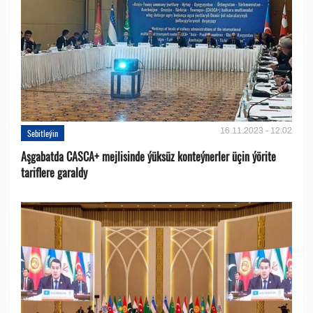
16.11.2023 - 12:02
Sebitleýin
Aşgabatda CASCA+ mejlisinde ýüksüz konteýnerler üçin ýörite
tariflere garaldy