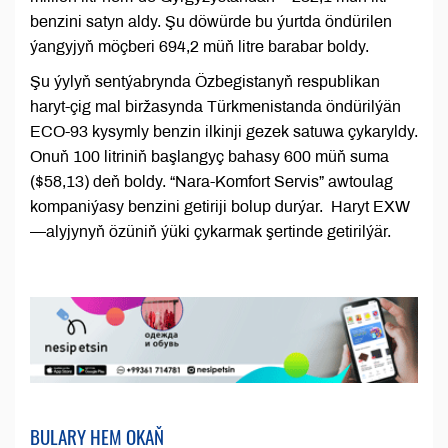
benzini satyn aldy. Şu döwürde bu ýurtda öndürilen
ýangyjyň möçberi 694,2 müň litre barabar boldy.
Şu ýylyň sentýabrynda Özbegistanyň respublikan
haryt-çig mal biržasynda Türkmenistanda öndürilýän
ECO-93 kysymly benzin ilkinji gezek satuwa çykaryldy.
Onuň 100 litriniň başlangyç bahasy 600 müň suma
($58,13) deň boldy. “Nara-Komfort Servis” awtoulag
kompaniýasy benzini getiriji bolup durýar. Haryt EXW
—alyjynyň özüniň ýüki çykarmak şertinde getirilýär.
BULARY HEM OKAŇ