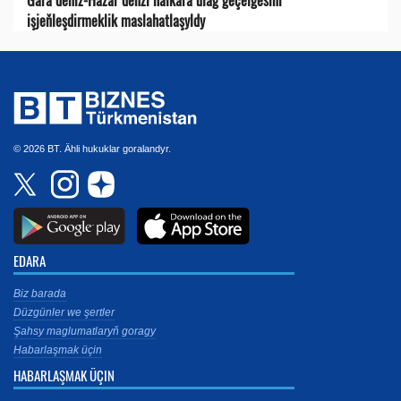
işjeňleşdirmeklik maslahatlaşyldy
© 2026 BT. Ähli hukuklar goralandyr.
EDARA
Biz barada
Düzgünler we şertler
Şahsy maglumatlaryň goragy
Habarlaşmak üçin
HABARLAŞMAK ÜÇIN