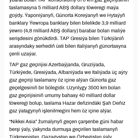
taslamasyna 5 milliard ABŞ dollary töweregi maýa
goýdy. Ýaponiýanyň, Günorta Koreýanyň we Hytaýyň
banklary Ýewropa banklary bilen bilelikde 3,9 milliard
ýewro (4,8 milliard ABŞ dollary) barabar bolan maliýe
serişdesini gönükdirdi. TAP Gresiýa bilen Türkiýäniň
arasyndaky serhediň üsti bilen Italiýanyň günortasyna
çenli uzaýar.
TAP gaz geçirijisi Azerbaýjanda, Gruziýada,
Türkiýede, Gresiýada, Albaniýada we Italiýada üç aýry
gaz geçiriji taslamany öz içine alýan Günorta gaz
geçelgesiniň bir bölegidir. Uzynlygy 3500 km bolan
gaz geçirijisiniň umumy bahasy 40 milliard dollar
töweregi bolup, taslama Hazar deňzindäki Şah Deňiz
gaz ýatagynyň işlenilmegini hem öz içine alýar.
“Nikkei Asia” žurnalynyň geçen çarşenbe güni habar
berşi ýaly, ýakynda durmuşa geçirilen taslamanyň
Türkmenistan, Gazagystan we Özbegistan ýaly