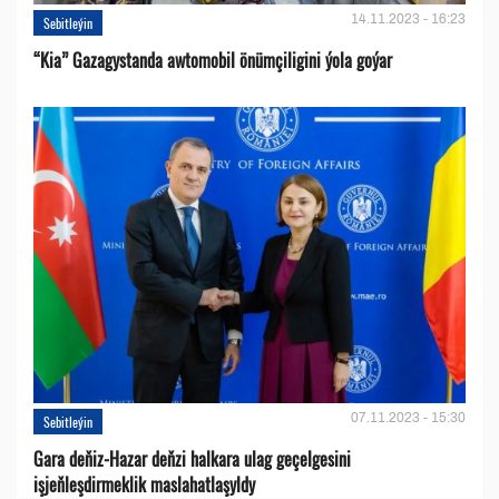
14.11.2023 - 16:23
Sebitleýin
“Kia” Gazagystanda awtomobil önümçiligini ýola goýar
07.11.2023 - 15:30
Sebitleýin
Gara deňiz-Hazar deňzi halkara ulag geçelgesini
işjeňleşdirmeklik maslahatlaşyldy