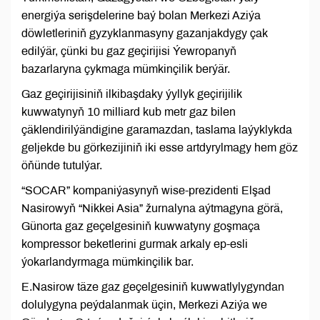
energiýa serişdelerine baý bolan Merkezi Aziýa
döwletleriniň gyzyklanmasyny gazanjakdygy çak
edilýär, çünki bu gaz geçirijisi Ýewropanyň
bazarlaryna çykmaga mümkinçilik berýär.
Gaz geçirijisiniň ilkibaşdaky ýyllyk geçirijilik
kuwwatynyň 10 milliard kub metr gaz bilen
çäklendirilýändigine garamazdan, taslama laýyklykda
geljekde bu görkezijiniň iki esse artdyrylmagy hem göz
öňünde tutulýar.
“SOCAR” kompaniýasynyň wise-prezidenti Elşad
Nasirowyň “Nikkei Asia” žurnalyna aýtmagyna görä,
Günorta gaz geçelgesiniň kuwwatyny goşmaça
kompressor beketlerini gurmak arkaly ep-esli
ýokarlandyrmaga mümkinçilik bar.
E.Nasirow täze gaz geçelgesiniň kuwwatlylygyndan
dolulygyna peýdalanmak üçin, Merkezi Aziýa we