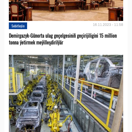
16.11.2023 - 11:58
Sebitleýin
Demirgazyk-Günorta ulag geçelgesiniň geçirijiligini 15 million
tonna ýetirmek meýilleşdirilýär