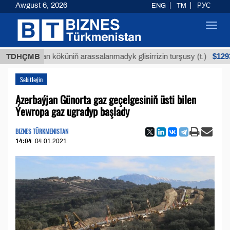
Awgust 6, 2026
ENG
TM
РУС
Toggl
navig
$12935,18
Buýan köküniň arassalanmadyk glisirrizin turşusy (t.)
TDHÇMB
Sebitleýin
Azerbaýjan Günorta gaz geçelgesiniň üsti bilen
Ýewropa gaz ugradyp başlady
BIZNES TÜRKMENISTAN
14:04
04.01.2021