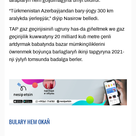
taraplaryň hem goşulmagyna umyt bildirdi.
“Türkmenistan Azerbaýjandan bary-ýogy 300 km
aralykda ýerleşýär,” diýip Nasirow belledi.
TAP gaz geçirijisiniň ugruny has-da giňeltmek we gaz
geçirijilik kuwwatyny 20 milliard kub metre çenli
artdyrmak babatynda bazar mümkinçiliklerini
öwrenmek boýunça barlaglaryň ikinji tapgyryna 2021-
nji ýylyň tomsunda badalga berler.
BULARY HEM OKAŇ