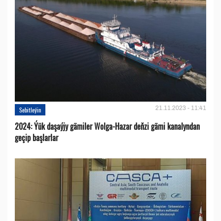
21.11.2023 - 11:41
Sebitleýin
2024: Ýük daşaýjy gämiler Wolga-Hazar deňzi gämi kanalyndan
geçip başlarlar