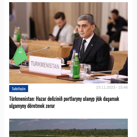
23.11.2023 - 15:46
Sebitleýin
Türkmenistan: Hazar deňziniň portlaryny ulanyp ýük daşamak
ulgamyny döretmek zerur