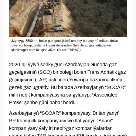
Uzynlygy 3500 km bolan gaz geçirijisiniň umumy bahasy 40 milliard dollar
töweregi bolup, taslama Hazar deňzindäki Şah Deňiz gaz ýatagynyň
işlenilmegini hem öz içine alýar. (Surat: TAP AG)
2020-nji ýylyň soňky güni Azerbaýjan Günorta gaz
geçelgesiniň (SGC) bir bölegi bolan Trans Adriatik gaz
geçirijisiniň (TAP) üsti bilen Ýewropa bazaryna ilkinji
gezek gaz ugratdy. Bu barada Azerbaýjanyň “SOCAR”
milli nebit kompaniýasyna salgylanyp, “Associated
Press” şenbe güni habar berdi.
Azerbaýjanyň “SOCAR” kompaniýasy, Britaniýanyň
BP transmilli kompaniýasy we Italiýanyň “Snam”
kompaniýasy ýaly iri nebit-gaz kompaniýalardan
ybarat bolan TAP konsorsiumy 878 km gaz geçirijisiniň