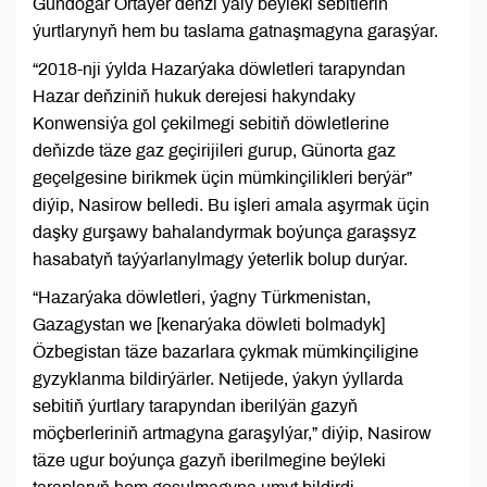
Gündogar Ortaýer deňzi ýaly beýleki sebitleriň
ýurtlarynyň hem bu taslama gatnaşmagyna garaşýar.
“2018-nji ýylda Hazarýaka döwletleri tarapyndan
Hazar deňziniň hukuk derejesi hakyndaky
Konwensiýa gol çekilmegi sebitiň döwletlerine
deňizde täze gaz geçirijileri gurup, Günorta gaz
geçelgesine birikmek üçin mümkinçilikleri berýär”
diýip, Nasirow belledi. Bu işleri amala aşyrmak üçin
daşky gurşawy bahalandyrmak boýunça garaşsyz
hasabatyň taýýarlanylmagy ýeterlik bolup durýar.
“Hazarýaka döwletleri, ýagny Türkmenistan,
Gazagystan we [kenarýaka döwleti bolmadyk]
Özbegistan täze bazarlara çykmak mümkinçiligine
gyzyklanma bildirýärler. Netijede, ýakyn ýyllarda
sebitiň ýurtlary tarapyndan iberilýän gazyň
möçberleriniň artmagyna garaşylýar,” diýip, Nasirow
täze ugur boýunça gazyň iberilmegine beýleki