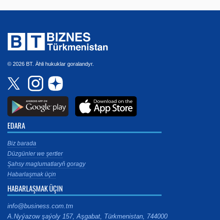
© 2026 BT. Ähli hukuklar goralandyr.
EDARA
Biz barada
Düzgünler we şertler
Şahsy maglumatlaryň goragy
Habarlaşmak üçin
HABARLAŞMAK ÜÇIN
info@business.com.tm
A.Nyýazow şaýoly 157, Aşgabat, Türkmenistan, 744000