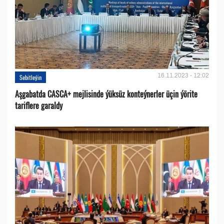
16.11.2023 - 12:02
Sebitleýin
Aşgabatda CASCA+ mejlisinde ýüksüz konteýnerler üçin ýörite
tariflere garaldy